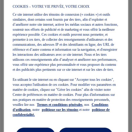
COOKIES – VOTRE VIE PRIVÉE, VOTRE CHOIX
Ce site internet utilise des témoins de connexion (« cookies ») et outils
similaires, dont certains sont fournis par des tiers, afin d’exploiter et
ROAD COMBINATION BRA
ROAD COMPRESSION BRA
d’améliorer notre site internet, activer les médias sociaux et autres fonctions,
Bras De Femmes
Bras De Femmes
soutenir nos efforts de publicité et de marketing et vous offrir la meilleure
54,99 $
70,00 $
44,99 $
60,00 $
expérience possible. Ces cookies et outils peuvent nous permettre, et
permettre à ces tiers, de collecter des renseignements d'utilisateurs et des
communications, des adresses IP et des identifiants en ligne, des URL de
référence et d’autre contenu et information sur la navigation, et d'enregistrer
les interactions des utilisateurs avec ce site internet. Nous et les tiers
utilisons ces renseignements afin d’analyser et améliorer nos performances,
vous offrir une expérience plus personnalisée et vous proposer du contenu
et des publicités plus pertinents sur ce site internet et sur les sites de tiers.
En utilisant le site internet ou en cliquant sur "Accepter tous les cookies",
vous acceptez l'utilisation de ces cookies. Pour modifier vos paramètres en
matière de cookies, cliquez sur "Gérer les cookies" afin de visiter notre
Centre de préférences en matière de cookies. Pour plus d'informations sur
nos pratiques en matière de protection des renseignements personnels,
Quickview
Quickview
veuillez lire nos
Termes et conditions générales
, nos
Conditions
Vente
Nouveau
d'utilisation
, notre
politique sur les témoins
et notre
politique de
confidentialité.