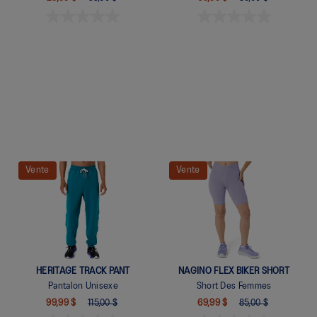
Quickview
Quickview
Vente
Vente
HERITAGE TRACK PANT
NAGINO FLEX BIKER SHORT
Pantalon Unisexe
Short Des Femmes
99,99 $
115,00 $
69,99 $
85,00 $