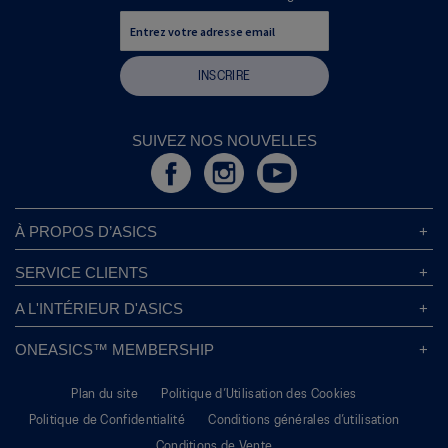
INSCRIRE
SUIVEZ NOS NOUVELLES
À PROPOS D’ASICS
À Propos D’ASICS
SERVICE CLIENTS
Responsabilités d’entreprise
Magasins ASICS
A L'INTÉRIEUR D'ASICS
Politique de Confidentialité
Localisateur de Magasin
Sound Mind, Sound Body™
FAQs
ONEASICS™ MEMBERSHIP
Politique de Retour
Durabilité
Carrières
A propos de OneASICS™
Information sur l’expédition
L’empreinte de Carbone
Plan du site
Politique d’Utilisation des Cookies
S'inscrire gratuitement
Conditions Promotionnelles
Dynamisez vos idées
Politique de Confidentialité
Conditions générales d’utilisation
FAQ OneASICS™
Suivre Votre Commande
Give Back Box®
Conditions de Vente