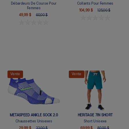
Débardeurs De Course Pour
Collants Pour Femmes
Femmes
104,99 $
125,00 $
49,99 $
60,00 $
Vente
Vente
Quickview
Quickview
METASPEED ANKLE SOCK 2.0
HERITAGE 7IN SHORT
Chaussettes Unisexes
Short Unisexe
29,99 $
33,00 $
69,99 $
80,00 $