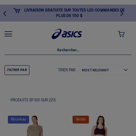
LIVRAISON GRATUITE SUR TOUTES LES COMMANDES DE
PLUS DE 150 $
MON PANI
TRIER PAR
FILTRER PAR
PRODUITS
97
-
120
SUR
225
Nouveau
Vente