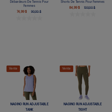
Débardeurs De Tennis Pour
Shorts De Tennis Pour Femmes
Femmes
84,99 $
100,00 $
74,99 $
90,00 $
Quickview
Quickview
Vente
Vente
NAGINO RUN ADJUSTABLE
NAGINO RUN ADJUSTABLE
TANK
TIGHT