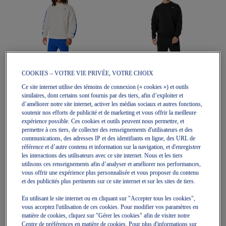
HERITAGE CREW-NECK TOP
HERITAGE CREW-NECK TOP
COOKIES – VOTRE VIE PRIVÉE, VOTRE CHOIX
Sweatshirts Unisexe
Sweatshirts Unisexe
Ce site internet utilise des témoins de connexion (« cookies ») et outils
89,99 $
105,00 $
89,99 $
105,00 $
similaires, dont certains sont fournis par des tiers, afin d’exploiter et
d’améliorer notre site internet, activer les médias sociaux et autres fonctions,
soutenir nos efforts de publicité et de marketing et vous offrir la meilleure
expérience possible. Ces cookies et outils peuvent nous permettre, et
permettre à ces tiers, de collecter des renseignements d'utilisateurs et des
communications, des adresses IP et des identifiants en ligne, des URL de
référence et d’autre contenu et information sur la navigation, et d'enregistrer
les interactions des utilisateurs avec ce site internet. Nous et les tiers
utilisons ces renseignements afin d’analyser et améliorer nos performances,
vous offrir une expérience plus personnalisée et vous proposer du contenu
et des publicités plus pertinents sur ce site internet et sur les sites de tiers.
En utilisant le site internet ou en cliquant sur "Accepter tous les cookies",
Quickview
Quickview
vous acceptez l'utilisation de ces cookies. Pour modifier vos paramètres en
Nouveau
Nouveau
matière de cookies, cliquez sur "Gérer les cookies" afin de visiter notre
Centre de préférences en matière de cookies. Pour plus d'informations sur