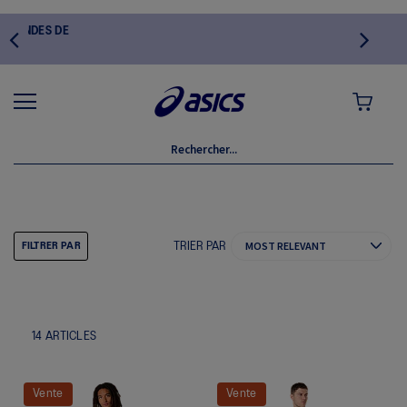
S DE
MON PANI
SWEATSHIRTS
TRIER PAR
FILTRER PAR
14
ARTICLES
Vente
Vente