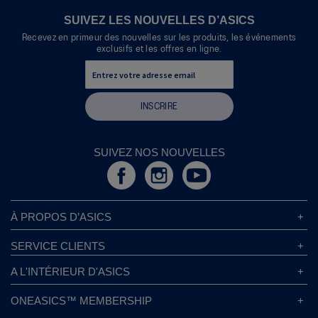
SUIVEZ LES NOUVELLES D’ASICS
Recevez en primeur des nouvelles sur les produits, les événements
exclusifs et les offres en ligne.
INSCRIRE
SUIVEZ NOS NOUVELLES
À PROPOS D’ASICS
À Propos D’ASICS
SERVICE CLIENTS
Responsabilités d’entreprise
Magasins ASICS
A L'INTÉRIEUR D'ASICS
Politique de Confidentialité
Localisateur de Magasin
Sound Mind, Sound Body™
FAQs
ONEASICS™ MEMBERSHIP
Politique de Retour
Durabilité
Carrières