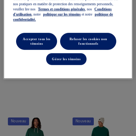
nos pratiques en matière de protection des renseignements personnels,
veuillez lire nos
Termes et conditions générales
, nos
Conditions
d'utilisation
, notre
politique sur les témoins
et notre
politique de
confidentialité.
REFINED TEXTURE FLEECE
REFINED TEXTURE FLEECE
Accepter tous les
Refuser les cookies non
FULL ZIP TOP
FULL ZIP TOP
témoins
fonctionnels
Sweatshirts Pour Hommes
Sweatshirts Pour Hommes
110,00 $
110,00 $
Gérer les témoins
Nouveau
Nouveau
Quickview
Quickview