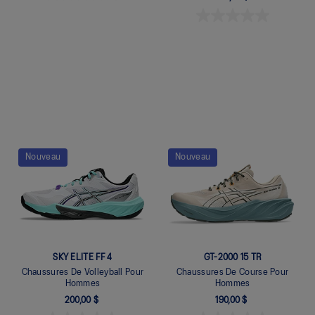
Quickview
Quickview
Nouveau
Nouveau
SKY ELITE FF 4
GT-2000 15 TR
Chaussures De Volleyball Pour
Chaussures De Course Pour
Hommes
Hommes
200,00 $
190,00 $