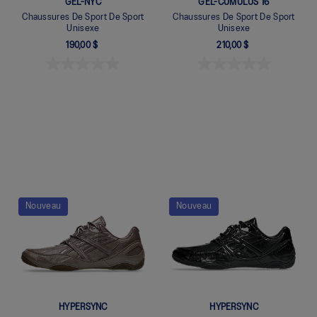
GEL-NYC
GEL-CUMULUS 16
Chaussures De Sport De Sport
Chaussures De Sport De Sport
Unisexe
Unisexe
190,00 $
210,00 $
Quickview
Quickview
Nouveau
Nouveau
HYPERSYNC
HYPERSYNC