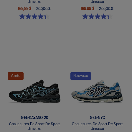
Unisexe
Unisexe
169,99 $
200,00 $
169,99 $
200,00 $
Quickview
Quickview
Vente
Nouveau
GEL-KAYANO 20
GEL-NYC
Chaussures De Sport De Sport
Chaussures De Sport De Sport
Unisexe
Unisexe