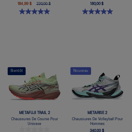
184,99 $
220,00 $
180,00 $
Quickview
Quickview
Bientôt
Nouveau
METAFUJI TRAIL 2
METARISE 2
Chaussures De Course Pour
Chaussures De Volleyball Pour
Unisexe
Hommes
340,00 $