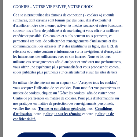
COOKIES – VOTRE VIE PRIVÉE, VOTRE CHOIX
Ce site internet utilise des témoins de connexion (« cookies ») et outils
similaires, dont certains sont fournis par des tiers, afin d’exploiter et
HERITAGE TRACK PANT
HERITAGE TRACK PANT
d’améliorer notre site internet, activer les médias sociaux et autres fonctions,
Pantalon Unisexe
Pantalon Unisexe
soutenir nos efforts de publicité et de marketing et vous offrir la meilleure
99,99 $
115,00 $
99,99 $
115,00 $
expérience possible. Ces cookies et outils peuvent nous permettre, et
permettre à ces tiers, de collecter des renseignements d'utilisateurs et des
communications, des adresses IP et des identifiants en ligne, des URL de
référence et d’autre contenu et information sur la navigation, et d'enregistrer
les interactions des utilisateurs avec ce site internet. Nous et les tiers
utilisons ces renseignements afin d’analyser et améliorer nos performances,
vous offrir une expérience plus personnalisée et vous proposer du contenu
et des publicités plus pertinents sur ce site internet et sur les sites de tiers.
En utilisant le site internet ou en cliquant sur "Accepter tous les cookies",
vous acceptez l'utilisation de ces cookies. Pour modifier vos paramètres en
matière de cookies, cliquez sur "Gérer les cookies" afin de visiter notre
Centre de préférences en matière de cookies. Pour plus d'informations sur
nos pratiques en matière de protection des renseignements personnels,
Quickview
Quickview
veuillez lire nos
Termes et conditions générales
, nos
Conditions
Nouveau
Nouveau
d'utilisation
, notre
politique sur les témoins
et notre
politique de
confidentialité.