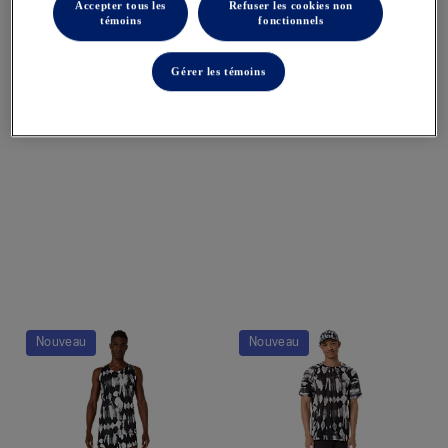
Accepter tous les
Refuser les cookies non
témoins
fonctionnels
HERITAGE TRACK JACKET
HERITAGE TRACK JACKET
Gérer les témoins
Vestes Unisexes
Vestes Unisexes
115,00 $
115,00 $
Quickview
Quickview
Nouveau
Nouveau