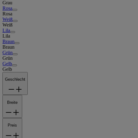
Grau
Rosa
Rosa
Weiß
Weiß
Lila
Lila
Braun
Braun
Grün
Grün
Gelb
Gelb
Geschlecht
Breite
Preis