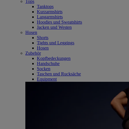
Tops
Tanktops
Kurzarmshirts
Langarmshirts
Hoodies und Sweatshirts
Jacken und Westen
Hosen
Shorts
Tights und Leggings
Hosen
Zubehör
Kopfbedeckungen
Handschuhe
Socken
Taschen und Rucksäche
Equipment