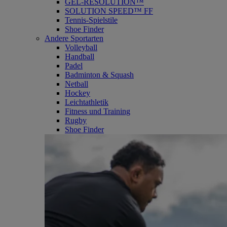
GEL-RESOLUTION™
SOLUTION SPEED™ FF
Tennis-Spielstile
Shoe Finder
Andere Sportarten
Volleyball
Handball
Padel
Badminton & Squash
Netball
Hockey
Leichtathletik
Fitness und Training
Rugby
Shoe Finder