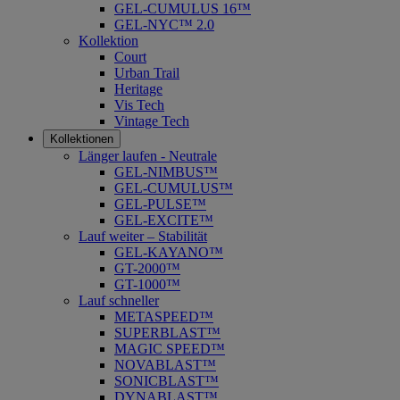
GEL-CUMULUS 16™
GEL-NYC™ 2.0
Kollektion
Court
Urban Trail
Heritage
Vis Tech
Vintage Tech
Kollektionen
Länger laufen - Neutrale
GEL-NIMBUS™
GEL-CUMULUS™
GEL-PULSE™
GEL-EXCITE™
Lauf weiter – Stabilität
GEL-KAYANO™
GT-2000™
GT-1000™
Lauf schneller
METASPEED™
SUPERBLAST™
MAGIC SPEED™
NOVABLAST™
SONICBLAST™
DYNABLAST™