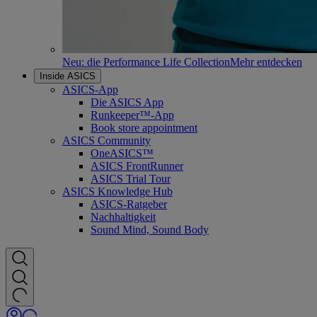
Neu: die Performance Life Collection
Mehr entdecken
Inside ASICS
ASICS-App
Die ASICS App
Runkeeper™-App
Book store appointment
ASICS Community
OneASICS™
ASICS FrontRunner
ASICS Trial Tour
ASICS Knowledge Hub
ASICS-Ratgeber
Nachhaltigkeit
Sound Mind, Sound Body