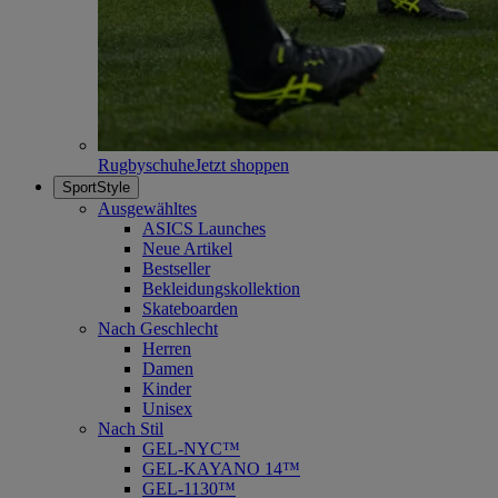
Rugbyschuhe
Jetzt shoppen
SportStyle
Ausgewähltes
ASICS Launches
Neue Artikel
Bestseller
Bekleidungskollektion
Skateboarden
Nach Geschlecht
Herren
Damen
Kinder
Unisex
Nach Stil
GEL-NYC™
GEL-KAYANO 14™
GEL-1130™