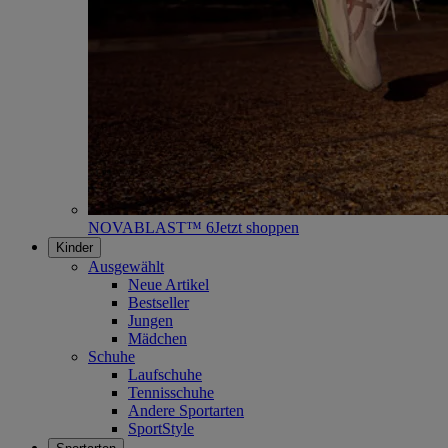
NOVABLAST™ 6
Jetzt shoppen
Kinder
Ausgewählt
Neue Artikel
Bestseller
Jungen
Mädchen
Schuhe
Laufschuhe
Tennisschuhe
Andere Sportarten
SportStyle