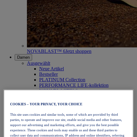
NOVABLAST™ 6
Jetzt shoppen
Damen
Ausgewählt
Neue Artikel
Bestseller
PLATINUM Collection
PERFORMANCE LIFE-kollektion
NOVABLAST™ 6
Schuhe
Laufen
COOKIES – YOUR PRIVACY, YOUR CHOICE
Trailrunning
Tennis
This site uses cookies and similar tools, some of which are provided by third
Volleyball
parties, to operate and improve our site, enable social media and other features,
Handball
support our advertising and marketing efforts, and give you the best possible
Padel
experience. These cookies and tools may enable us and these third parties to
Korbball
collect user data and communications, IP address and online identifiers, referring