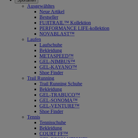
Sportarten
Ausgewähltes
Neue Artikel
Bestseller
FUJITRAIL™ Kollektion
PERFORMANCE LIFE-kollektion
NOVABLAST™
Laufen
Laufschuhe
Bekleidung
METASPEED™
GEL-NIMBUS™
GEL-KAYANO™
Shoe Finder
Trail Running
Trail Running Schuhe
Bekleidung
GEL-TRABUCO™
GEL-SONOMA™
GEL-VENTURE™
Shoe Finder
Tennis
Tennisschuhe
Bekleidung
COURT FF™