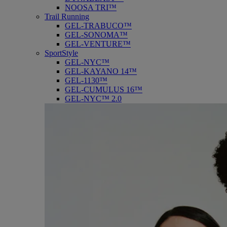
NOOSA TRI™
Trail Running
GEL-TRABUCO™
GEL-SONOMA™
GEL-VENTURE™
SportStyle
GEL-NYC™
GEL-KAYANO 14™
GEL-1130™
GEL-CUMULUS 16™
GEL-NYC™ 2.0