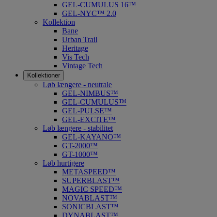
GEL-CUMULUS 16™
GEL-NYC™ 2.0
Kollektion
Bane
Urban Trail
Heritage
Vis Tech
Vintage Tech
Kollektioner
Løb længere - neutrale
GEL-NIMBUS™
GEL-CUMULUS™
GEL-PULSE™
GEL-EXCITE™
Løb længere - stabilitet
GEL-KAYANO™
GT-2000™
GT-1000™
Løb hurtigere
METASPEED™
SUPERBLAST™
MAGIC SPEED™
NOVABLAST™
SONICBLAST™
DYNABLAST™