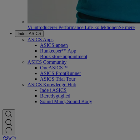
Vi introducerer Performance Life-kollektionen
Se mere
Inde i ASICS
ASICS Apps
ASICS-appen
Runkeeper™ App
Book store appointment
ASICS Community
OneASICS™
ASICS FrontRunner
ASICS Trial Tour
ASICS Knowledge Hub
Inde i ASICS
Bæredygtighed
Sound Mind, Sound Body