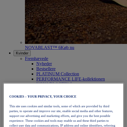
NOVABLAST™ 6
Køb nu
Kvinder
Fremhævede
Nyheder
Bestsellere
PLATINUM Collection
PERFORMANCE LIFE-kollektionen
NOVABLAST™ 6
Sko
Løb
COOKIES – YOUR PRIVACY, YOUR CHOICE
Trailløb
Tennis
This site uses cookies and similar tools, some of which are provided by third
Volleyball
parties, to operate and improve our site, enable social media and other features,
Håndbold
support our advertising and marketing efforts, and give you the best possible
Padel
experience. These cookies and tools may enable us and these third parties to
Netbold
collect user data and communications, IP address and online identifiers, referring