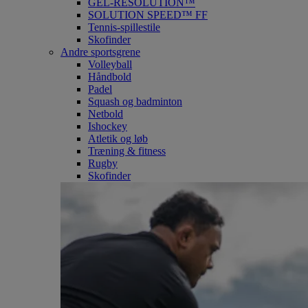
GEL-RESOLUTION™
SOLUTION SPEED™ FF
Tennis-spillestile
Skofinder
Andre sportsgrene
Volleyball
Håndbold
Padel
Squash og badminton
Netbold
Ishockey
Atletik og løb
Træning & fitness
Rugby
Skofinder