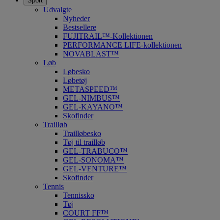
Sport
Udvalgte
Nyheder
Bestsellere
FUJITRAIL™-Kollektionen
PERFORMANCE LIFE-kollektionen
NOVABLAST™
Løb
Løbesko
Løbetøj
METASPEED™
GEL-NIMBUS™
GEL-KAYANO™
Skofinder
Trailløb
Trailløbesko
Tøj til trailløb
GEL-TRABUCO™
GEL-SONOMA™
GEL-VENTURE™
Skofinder
Tennis
Tennissko
Tøj
COURT FF™