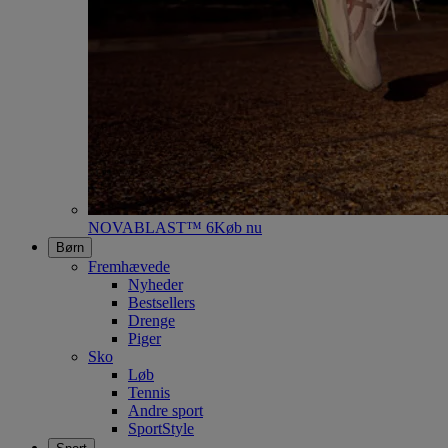
NOVABLAST™ 6
Køb nu
Børn
Fremhævede
Nyheder
Bestsellers
Drenge
Piger
Sko
Løb
Tennis
Andre sport
SportStyle