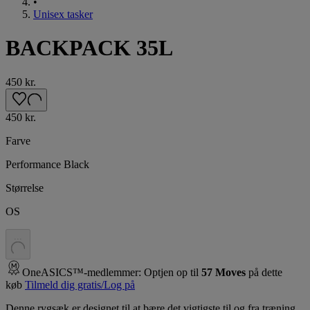
•
Unisex tasker
BACKPACK 35L
450 kr.
450 kr.
Farve
Performance Black
Størrelse
OS
.
.
.
OneASICS™-medlemmer: Optjen op til
57
Moves
på dette
køb
Tilmeld dig gratis/Log på
Denne rygsæk er designet til at bære det vigtigste til og fra træning