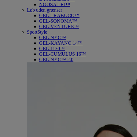
NOOSA TRI™
Løb uden grænser
GEL-TRABUCO™
GEL-SONOMA™
GEL-VENTURE™
SportStyle
GEL-NYC™
GEL-KAYANO 14™
GEL-1130™
GEL-CUMULUS 16™
GEL-NYC™ 2.0