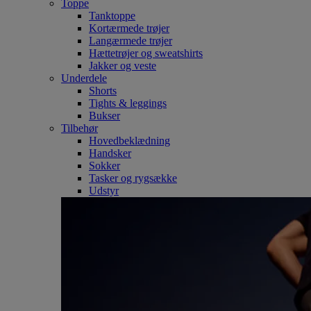
Toppe
Tanktoppe
Kortærmede trøjer
Langærmede trøjer
Hættetrøjer og sweatshirts
Jakker og veste
Underdele
Shorts
Tights & leggings
Bukser
Tilbehør
Hovedbeklædning
Handsker
Sokker
Tasker og rygsække
Udstyr