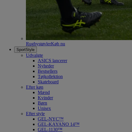
Rugbystøvler
Køb nu
SportStyle
Udvalgte
ASICS lancerer
Nyheder
Bestsellers
Tøjkollektion
Skateboard
Efter køn
Mænd
Kvinder
Børn
Unisex
Efter style
GEL-NYC™
GEL-KAYANO 14™
GEL-1130™