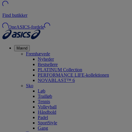
Find butikker
OneASICS-fordele
Mænd
Fremhævede
Nyheder
Bestsellere
PLATINUM Collection
PERFORMANCE LIFE-kollektionen
NOVABLAST™ 6
Sko
Løb
Trailløb
Tennis
Volleyball
Håndbold
Padel
SportStyle
Gang