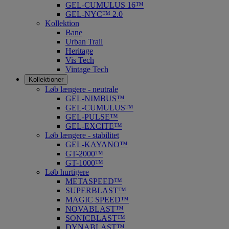
GEL-CUMULUS 16™
GEL-NYC™ 2.0
Kollektion
Bane
Urban Trail
Heritage
Vis Tech
Vintage Tech
Kollektioner
Løb længere - neutrale
GEL-NIMBUS™
GEL-CUMULUS™
GEL-PULSE™
GEL-EXCITE™
Løb længere - stabilitet
GEL-KAYANO™
GT-2000™
GT-1000™
Løb hurtigere
METASPEED™
SUPERBLAST™
MAGIC SPEED™
NOVABLAST™
SONICBLAST™
DYNABLAST™