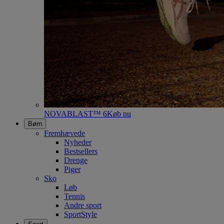
NOVABLAST™ 6
Køb nu
Børn
Fremhævede
Nyheder
Bestsellers
Drenge
Piger
Sko
Løb
Tennis
Andre sport
SportStyle