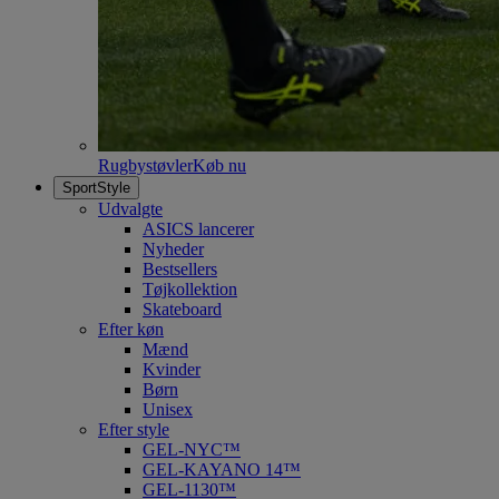
Rugbystøvler
Køb nu
SportStyle
Udvalgte
ASICS lancerer
Nyheder
Bestsellers
Tøjkollektion
Skateboard
Efter køn
Mænd
Kvinder
Børn
Unisex
Efter style
GEL-NYC™
GEL-KAYANO 14™
GEL-1130™