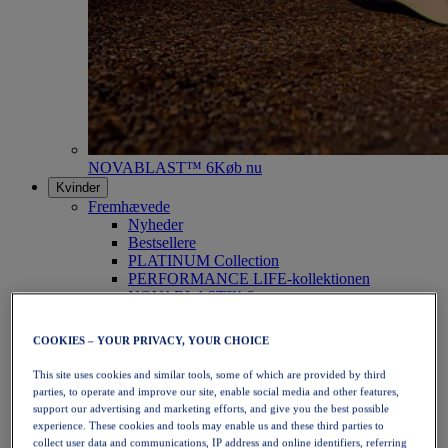
NOVABLAST™ 6
Køb nu
Kvinder
Fremhævede
Nyheder
Bestsellere
PLATINUM Collection
PERFORMANCE LIFE-kollektionen
NOVABLAST™ 6
Sko
Løb
COOKIES – YOUR PRIVACY, YOUR CHOICE
Trailløb
Tennis
This site uses cookies and similar tools, some of which are provided by third
Volleyball
parties, to operate and improve our site, enable social media and other features,
Håndbold
support our advertising and marketing efforts, and give you the best possible
Padel
experience. These cookies and tools may enable us and these third parties to
Netbold
collect user data and communications, IP address and online identifiers, referring