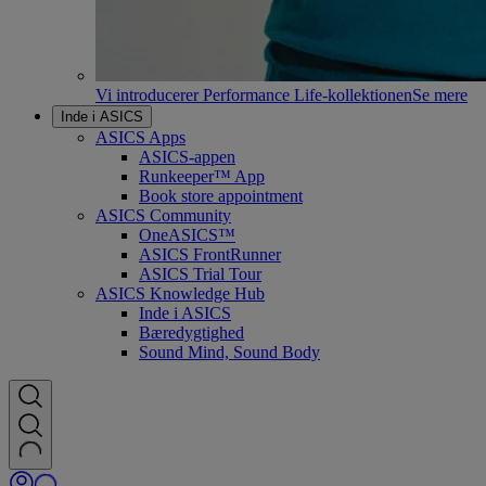
Vi introducerer Performance Life-kollektionen
Se mere
Inde i ASICS
ASICS Apps
ASICS-appen
Runkeeper™ App
Book store appointment
ASICS Community
OneASICS™
ASICS FrontRunner
ASICS Trial Tour
ASICS Knowledge Hub
Inde i ASICS
Bæredygtighed
Sound Mind, Sound Body