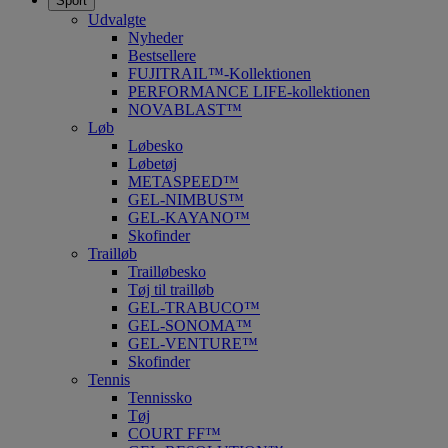
Sport
Udvalgte
Nyheder
Bestsellere
FUJITRAIL™-Kollektionen
PERFORMANCE LIFE-kollektionen
NOVABLAST™
Løb
Løbesko
Løbetøj
METASPEED™
GEL-NIMBUS™
GEL-KAYANO™
Skofinder
Trailløb
Trailløbesko
Tøj til trailløb
GEL-TRABUCO™
GEL-SONOMA™
GEL-VENTURE™
Skofinder
Tennis
Tennissko
Tøj
COURT FF™