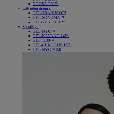
NOOSA TRI™
Løb uden grænser
GEL-TRABUCO™
GEL-SONOMA™
GEL-VENTURE™
SportStyle
GEL-NYC™
GEL-KAYANO 14™
GEL-1130™
GEL-CUMULUS 16™
GEL-NYC™ 2.0