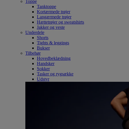
Toppe
Tanktoppe
Kortærmede trøjer
Langærmede trøjer
Hættetrøjer og sweatshirts
Jakker og veste
Underdele
Shorts
Tights & leggings
Bukser
Tilbehør
Hovedbeklædning
Handsker
Sokker
Tasker og rygsække
Udstyr