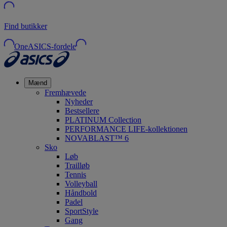
Find butikker
OneASICS-fordele
Mænd
Fremhævede
Nyheder
Bestsellere
PLATINUM Collection
PERFORMANCE LIFE-kollektionen
NOVABLAST™ 6
Sko
Løb
Trailløb
Tennis
Volleyball
Håndbold
Padel
SportStyle
Gang