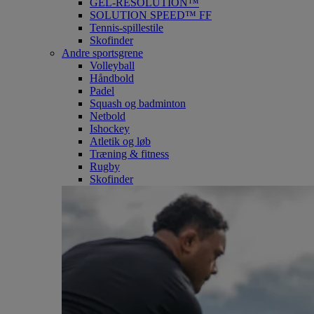
GEL-RESOLUTION™
SOLUTION SPEED™ FF
Tennis-spillestile
Skofinder
Andre sportsgrene
Volleyball
Håndbold
Padel
Squash og badminton
Netbold
Ishockey
Atletik og løb
Træning & fitness
Rugby
Skofinder