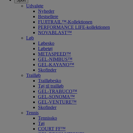
Sport
Udvalgte
Nyheder
Bestsellere
FUJITRAIL™-Kollektionen
PERFORMANCE LIFE-kollektionen
NOVABLAST™
Løb
Løbesko
Løbetøj
METASPEED™
GEL-NIMBUS™
GEL-KAYANO™
Skofinder
Trailløb
Trailløbesko
Tøj til trailløb
GEL-TRABUCO™
GEL-SONOMA™
GEL-VENTURE™
Skofinder
Tennis
Tennissko
Tøj
COURT FF™