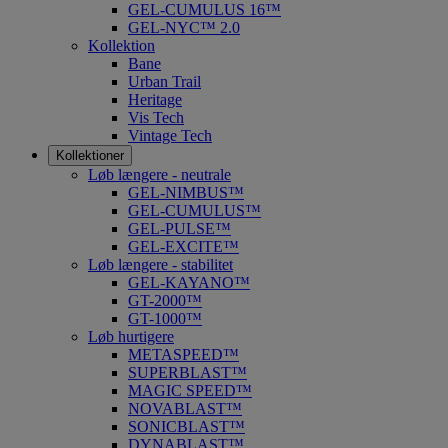
GEL-CUMULUS 16™
GEL-NYC™ 2.0
Kollektion
Bane
Urban Trail
Heritage
Vis Tech
Vintage Tech
Kollektioner
Løb længere - neutrale
GEL-NIMBUS™
GEL-CUMULUS™
GEL-PULSE™
GEL-EXCITE™
Løb længere - stabilitet
GEL-KAYANO™
GT-2000™
GT-1000™
Løb hurtigere
METASPEED™
SUPERBLAST™
MAGIC SPEED™
NOVABLAST™
SONICBLAST™
DYNABLAST™