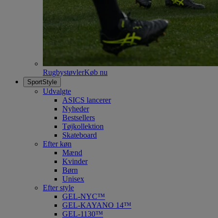
Rugbystøvler
Køb nu
SportStyle
Udvalgte
ASICS lancerer
Nyheder
Bestsellers
Tøjkollektion
Skateboard
Efter køn
Mænd
Kvinder
Børn
Unisex
Efter style
GEL-NYC™
GEL-KAYANO 14™
GEL-1130™