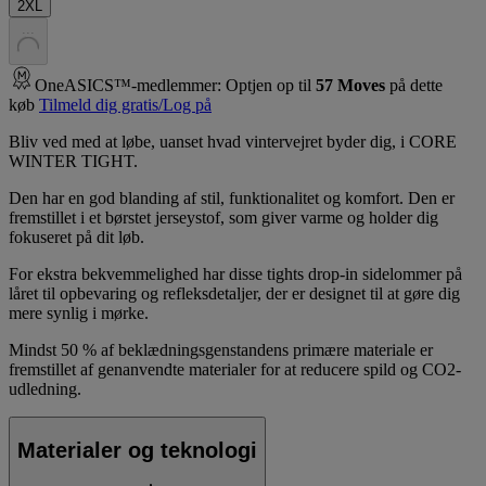
2XL
.
.
.
OneASICS™-medlemmer: Optjen op til
57
Moves
på dette
køb
Tilmeld dig gratis/Log på
Bliv ved med at løbe, uanset hvad vintervejret byder dig, i CORE
WINTER TIGHT.
Den har en god blanding af stil, funktionalitet og komfort. Den er
fremstillet i et børstet jerseystof, som giver varme og holder dig
fokuseret på dit løb.
For ekstra bekvemmelighed har disse tights drop-in sidelommer på
låret til opbevaring og refleksdetaljer, der er designet til at gøre dig
mere synlig i mørke.
Mindst 50 % af beklædningsgenstandens primære materiale er
fremstillet af genanvendte materialer for at reducere spild og CO2-
udledning.
Materialer og teknologi