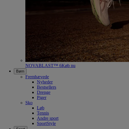
NOVABLAST™ 6
Køb nu
Børn
Fremhævede
Nyheder
Bestsellers
Drenge
Piger
Sko
Løb
Tennis
Andre sport
SportStyle