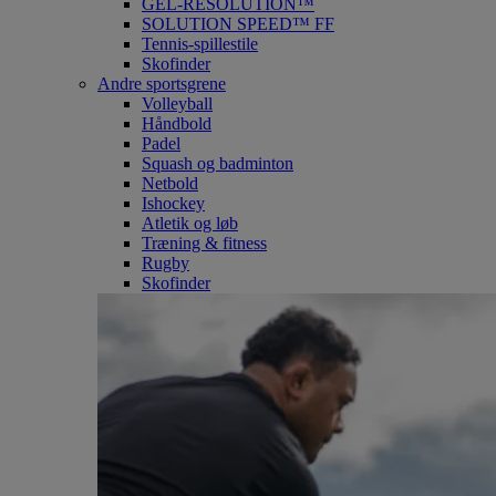
GEL-RESOLUTION™
SOLUTION SPEED™ FF
Tennis-spillestile
Skofinder
Andre sportsgrene
Volleyball
Håndbold
Padel
Squash og badminton
Netbold
Ishockey
Atletik og løb
Træning & fitness
Rugby
Skofinder