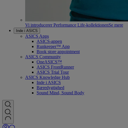
Vi introducerer Performance Life-kollektionen
Se mere
Inde i ASICS
ASICS Apps
ASICS-appen
Runkeeper™ App
Book store appointment
ASICS Community
OneASICS™
ASICS FrontRunner
ASICS Trial Tour
ASICS Knowledge Hub
Inde i ASICS
Bæredygtighed
Sound Mind, Sound Body