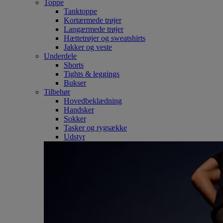
Toppe
Tanktoppe
Kortærmede trøjer
Langærmede trøjer
Hættetrøjer og sweatshirts
Jakker og veste
Underdele
Shorts
Tights & leggings
Bukser
Tilbehør
Hovedbeklædning
Handsker
Sokker
Tasker og rygsække
Udstyr