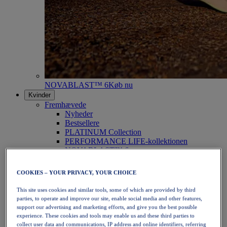
NOVABLAST™ 6
Køb nu
Kvinder
Fremhævede
Nyheder
Bestsellere
PLATINUM Collection
PERFORMANCE LIFE-kollektionen
NOVABLAST™ 6
Sko
Løb
COOKIES – YOUR PRIVACY, YOUR CHOICE
Trailløb
Tennis
This site uses cookies and similar tools, some of which are provided by third
Volleyball
parties, to operate and improve our site, enable social media and other features,
Håndbold
support our advertising and marketing efforts, and give you the best possible
Padel
experience. These cookies and tools may enable us and these third parties to
Netbold
collect user data and communications, IP address and online identifiers, referring