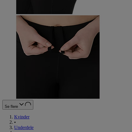
Se flere
Kvinder
•
Underdele