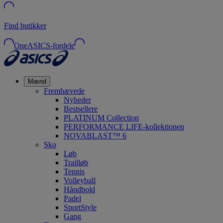
Find butikker
OneASICS-fordele
Mænd
Fremhævede
Nyheder
Bestsellere
PLATINUM Collection
PERFORMANCE LIFE-kollektionen
NOVABLAST™ 6
Sko
Løb
Trailløb
Tennis
Volleyball
Håndbold
Padel
SportStyle
Gang