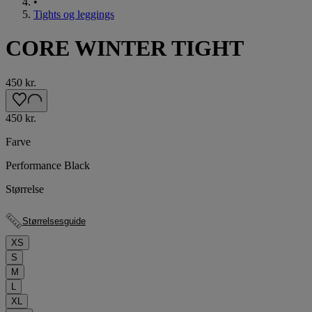
•
Tights og leggings
CORE WINTER TIGHT
450 kr.
450 kr.
Farve
Performance Black
Størrelse
Størrelsesguide
XS
S
M
L
XL