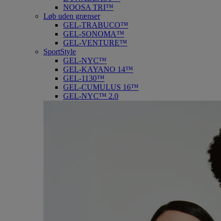
NOOSA TRI™
Løb uden grænser
GEL-TRABUCO™
GEL-SONOMA™
GEL-VENTURE™
SportStyle
GEL-NYC™
GEL-KAYANO 14™
GEL-1130™
GEL-CUMULUS 16™
GEL-NYC™ 2.0