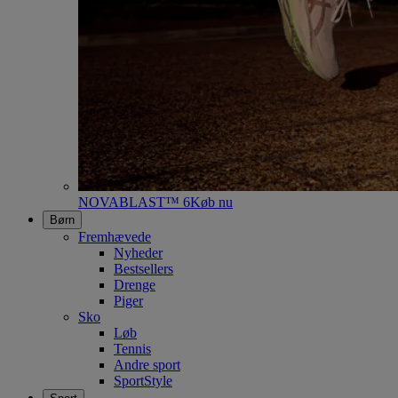
NOVABLAST™ 6
Køb nu
Børn
Fremhævede
Nyheder
Bestsellers
Drenge
Piger
Sko
Løb
Tennis
Andre sport
SportStyle