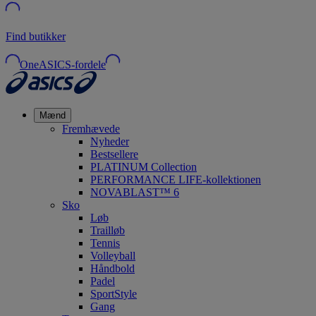
Find butikker
OneASICS-fordele
Mænd
Fremhævede
Nyheder
Bestsellere
PLATINUM Collection
PERFORMANCE LIFE-kollektionen
NOVABLAST™ 6
Sko
Løb
Trailløb
Tennis
Volleyball
Håndbold
Padel
SportStyle
Gang