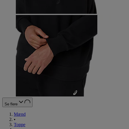
Se flere
Mænd
•
Toppe