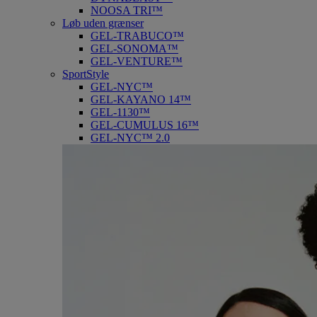
NOOSA TRI™
Løb uden grænser
GEL-TRABUCO™
GEL-SONOMA™
GEL-VENTURE™
SportStyle
GEL-NYC™
GEL-KAYANO 14™
GEL-1130™
GEL-CUMULUS 16™
GEL-NYC™ 2.0