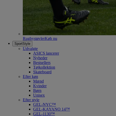
Rugbystøvler
Køb nu
SportStyle
Udvalgte
ASICS lancerer
Nyheder
Bestsellers
Tøjkollektion
Skateboard
Efter køn
Mænd
Kvinder
Børn
Unisex
Efter style
GEL-NYC™
GEL-KAYANO 14™
GEL-1130™