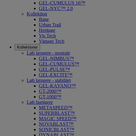
GEL-CUMULUS 16™
GEL-NYC™ 2.0
Kollektion
Bane
Urban Trail
Heritage
Vis Tech
Vintage Tech
Kollektioner
Løb længere - neutrale
GEL-NIMBUS™
GEL-CUMULUS™
GEL-PULSE™
GEL-EXCITE™
Løb længere - stabilitet
GEL-KAYANO™
GT-2000™
GT-1000™
Løb hurtigere
METASPEED™
SUPERBLAST™
MAGIC SPEED™
NOVABLAST™
SONICBLAST™
DYNABLAST™