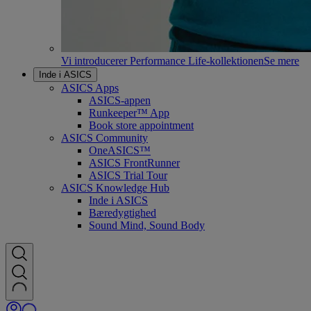
Vi introducerer Performance Life-kollektionen
Se mere
Inde i ASICS
ASICS Apps
ASICS-appen
Runkeeper™ App
Book store appointment
ASICS Community
OneASICS™
ASICS FrontRunner
ASICS Trial Tour
ASICS Knowledge Hub
Inde i ASICS
Bæredygtighed
Sound Mind, Sound Body