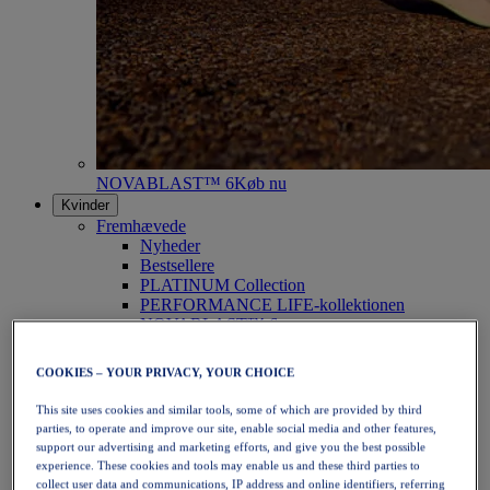
NOVABLAST™ 6
Køb nu
Kvinder
Fremhævede
Nyheder
Bestsellere
PLATINUM Collection
PERFORMANCE LIFE-kollektionen
NOVABLAST™ 6
Sko
Løb
COOKIES – YOUR PRIVACY, YOUR CHOICE
Trailløb
Tennis
This site uses cookies and similar tools, some of which are provided by third
Volleyball
parties, to operate and improve our site, enable social media and other features,
Håndbold
support our advertising and marketing efforts, and give you the best possible
Padel
experience. These cookies and tools may enable us and these third parties to
Netbold
collect user data and communications, IP address and online identifiers, referring