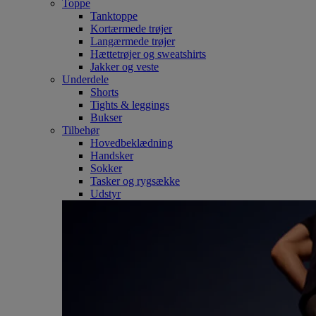
Toppe
Tanktoppe
Kortærmede trøjer
Langærmede trøjer
Hættetrøjer og sweatshirts
Jakker og veste
Underdele
Shorts
Tights & leggings
Bukser
Tilbehør
Hovedbeklædning
Handsker
Sokker
Tasker og rygsække
Udstyr