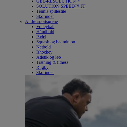
GEL-RESOLUTION™
SOLUTION SPEED™ FF
Tennis-spillestile
Skofinder
Andre sportsgrene
Volleyball
Håndbold
Padel
Squash og badminton
Netbold
Ishockey
Atletik og løb
Træning & fitness
Rugby
Skofinder