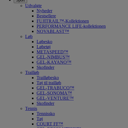
Sport
Udvalgte
Nyheder
Bestsellere
FUJITRAIL™-Kollektionen
PERFORMANCE LIFE-kollektionen
NOVABLAST™
Løb
Løbesko
Løbetøj
METASPEED™
GEL-NIMBUS™
GEL-KAYANO™
Skofinder
Trailløb
Trailløbesko
Tøj til trailløb
GEL-TRABUCO™
GEL-SONOMA™
GEL-VENTURE™
Skofinder
Tennis
Tennissko
Tøj
COURT FF™