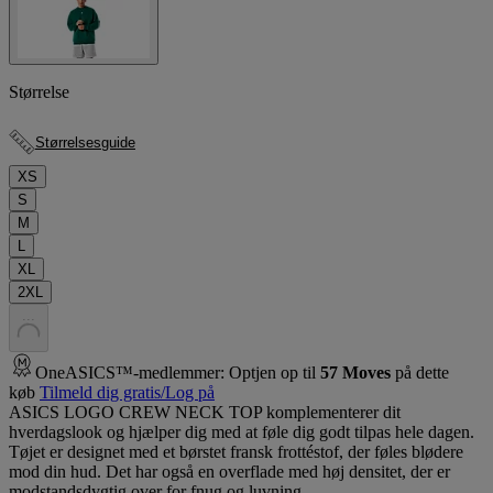
Størrelse
Størrelsesguide
XS
S
M
L
XL
2XL
.
.
.
OneASICS™-medlemmer: Optjen op til
57
Moves
på dette
køb
Tilmeld dig gratis/Log på
ASICS LOGO CREW NECK TOP komplementerer dit
hverdagslook og hjælper dig med at føle dig godt tilpas hele dagen.
Tøjet er designet med et børstet fransk frottéstof, der føles blødere
mod din hud. Det har også en overflade med høj densitet, der er
modstandsdygtig over for fnug og luvning.