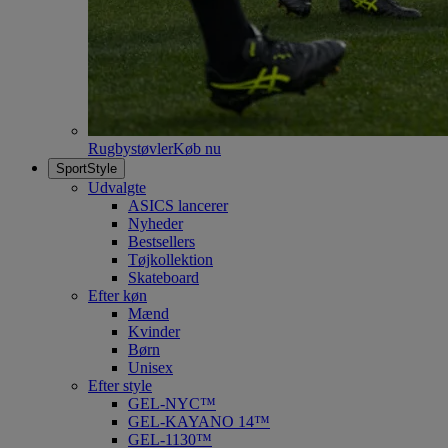
Rugbystøvler
Køb nu
SportStyle
Udvalgte
ASICS lancerer
Nyheder
Bestsellers
Tøjkollektion
Skateboard
Efter køn
Mænd
Kvinder
Børn
Unisex
Efter style
GEL-NYC™
GEL-KAYANO 14™
GEL-1130™