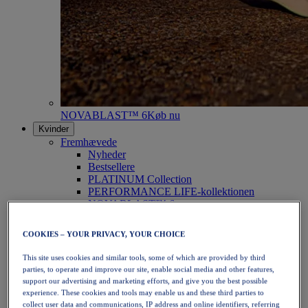
NOVABLAST™ 6
Køb nu
Kvinder
Fremhævede
Nyheder
Bestsellere
PLATINUM Collection
PERFORMANCE LIFE-kollektionen
NOVABLAST™ 6
Sko
Løb
COOKIES – YOUR PRIVACY, YOUR CHOICE
Trailløb
Tennis
This site uses cookies and similar tools, some of which are provided by third
Volleyball
parties, to operate and improve our site, enable social media and other features,
Håndbold
support our advertising and marketing efforts, and give you the best possible
Padel
experience. These cookies and tools may enable us and these third parties to
Netbold
collect user data and communications, IP address and online identifiers, referring