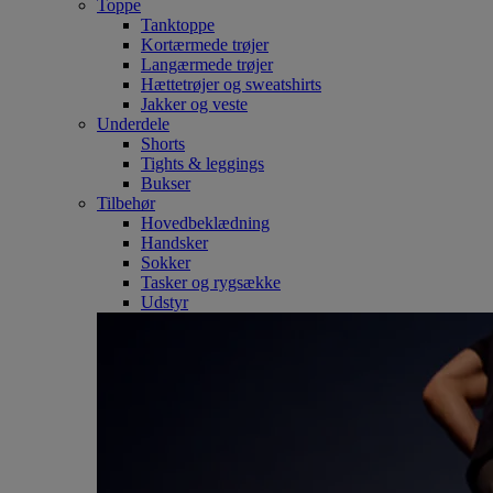
Toppe
Tanktoppe
Kortærmede trøjer
Langærmede trøjer
Hættetrøjer og sweatshirts
Jakker og veste
Underdele
Shorts
Tights & leggings
Bukser
Tilbehør
Hovedbeklædning
Handsker
Sokker
Tasker og rygsække
Udstyr