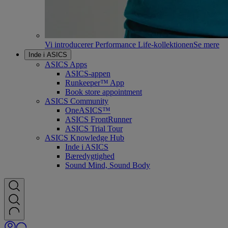
Vi introducerer Performance Life-kollektionen
Se mere
Inde i ASICS
ASICS Apps
ASICS-appen
Runkeeper™ App
Book store appointment
ASICS Community
OneASICS™
ASICS FrontRunner
ASICS Trial Tour
ASICS Knowledge Hub
Inde i ASICS
Bæredygtighed
Sound Mind, Sound Body