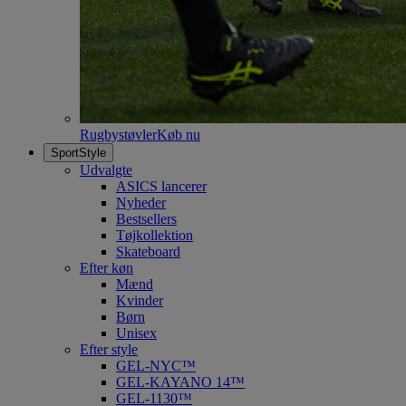
Rugbystøvler
Køb nu
SportStyle
Udvalgte
ASICS lancerer
Nyheder
Bestsellers
Tøjkollektion
Skateboard
Efter køn
Mænd
Kvinder
Børn
Unisex
Efter style
GEL-NYC™
GEL-KAYANO 14™
GEL-1130™