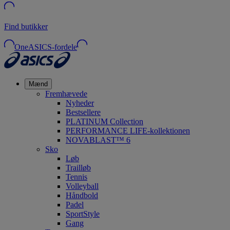
Find butikker
OneASICS-fordele
Mænd
Fremhævede
Nyheder
Bestsellere
PLATINUM Collection
PERFORMANCE LIFE-kollektionen
NOVABLAST™ 6
Sko
Løb
Trailløb
Tennis
Volleyball
Håndbold
Padel
SportStyle
Gang