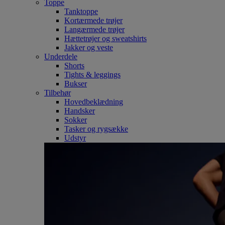
Toppe
Tanktoppe
Kortærmede trøjer
Langærmede trøjer
Hættetrøjer og sweatshirts
Jakker og veste
Underdele
Shorts
Tights & leggings
Bukser
Tilbehør
Hovedbeklædning
Handsker
Sokker
Tasker og rygsække
Udstyr