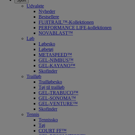
Sport
Udvalgte
Nyheder
Bestsellere
FUJITRAIL™-Kollektionen
PERFORMANCE LIFE-kollektionen
NOVABLAST™
Løb
Løbesko
Løbetøj
METASPEED™
GEL-NIMBUS™
GEL-KAYANO™
Skofinder
Trailløb
Trailløbesko
Tøj til trailløb
GEL-TRABUCO™
GEL-SONOMA™
GEL-VENTURE™
Skofinder
Tennis
Tennissko
Tøj
COURT FF™