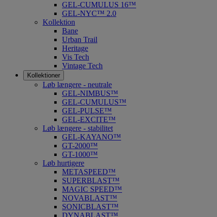
GEL-CUMULUS 16™
GEL-NYC™ 2.0
Kollektion
Bane
Urban Trail
Heritage
Vis Tech
Vintage Tech
Kollektioner
Løb længere - neutrale
GEL-NIMBUS™
GEL-CUMULUS™
GEL-PULSE™
GEL-EXCITE™
Løb længere - stabilitet
GEL-KAYANO™
GT-2000™
GT-1000™
Løb hurtigere
METASPEED™
SUPERBLAST™
MAGIC SPEED™
NOVABLAST™
SONICBLAST™
DYNABLAST™