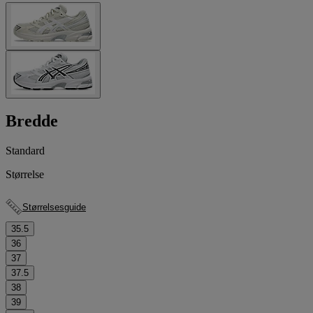
Bredde
Standard
Størrelse
Størrelsesguide
35.5
36
37
37.5
38
39