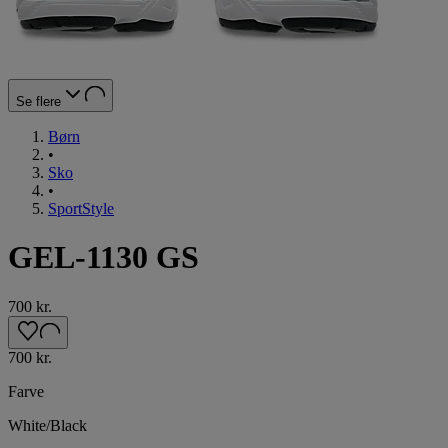
Se flere
Børn
•
Sko
•
SportStyle
GEL-1130 GS
700 kr.
700 kr.
Farve
White/Black