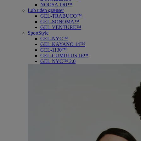
NOOSA TRI™
Løb uden grænser
GEL-TRABUCO™
GEL-SONOMA™
GEL-VENTURE™
SportStyle
GEL-NYC™
GEL-KAYANO 14™
GEL-1130™
GEL-CUMULUS 16™
GEL-NYC™ 2.0