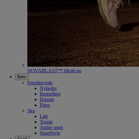
NOVABLAST™ 6
Køb nu
Børn
Fremhævede
Nyheder
Bestsellers
Drenge
Piger
Sko
Løb
Tennis
Andre sport
SportStyle