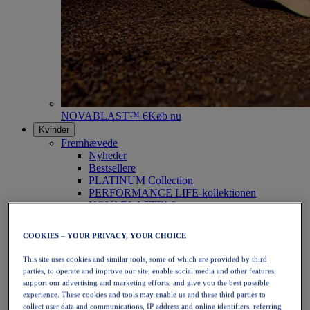
NOVABLAST™ 6
Køb nu
Kvinder
Fremhævede
Nyheder
Bestsellere
PLATINUM Collection
PERFORMANCE LIFE-kollektionen
NOVABLAST™ 6
Sko
Løb
COOKIES – YOUR PRIVACY, YOUR CHOICE
Trailløb
Tennis
This site uses cookies and similar tools, some of which are provided by third
Volleyball
parties, to operate and improve our site, enable social media and other features,
Håndbold
support our advertising and marketing efforts, and give you the best possible
Padel
experience. These cookies and tools may enable us and these third parties to
Netbold
collect user data and communications, IP address and online identifiers, referring