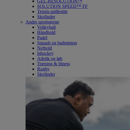
GEL-RESOLUTION™
SOLUTION SPEED™ FF
Tennis-spillestile
Skofinder
Andre sportsgrene
Volleyball
Håndbold
Padel
Squash og badminton
Netbold
Ishockey
Atletik og løb
Træning & fitness
Rugby
Skofinder