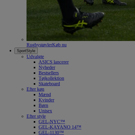
Rugbystøvler
Køb nu
SportStyle
Udvalgte
ASICS lancerer
Nyheder
Bestsellers
Tøjkollektion
Skateboard
Efter køn
Mænd
Kvinder
Børn
Unisex
Efter style
GEL-NYC™
GEL-KAYANO 14™
GEL-1130™