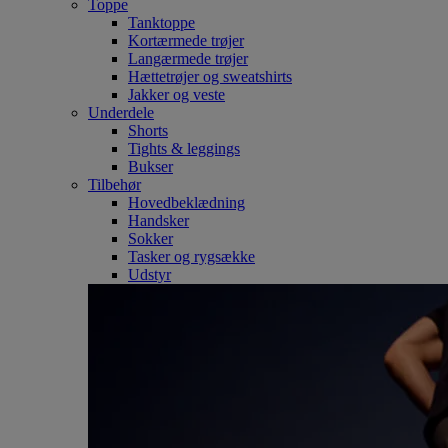
Toppe
Tanktoppe
Kortærmede trøjer
Langærmede trøjer
Hættetrøjer og sweatshirts
Jakker og veste
Underdele
Shorts
Tights & leggings
Bukser
Tilbehør
Hovedbeklædning
Handsker
Sokker
Tasker og rygsække
Udstyr