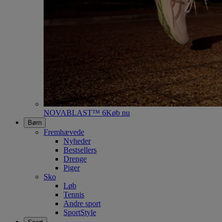
NOVABLAST™ 6
Køb nu
Børn
Fremhævede
Nyheder
Bestsellers
Drenge
Piger
Sko
Løb
Tennis
Andre sport
SportStyle