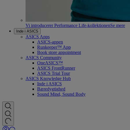
Vi introducerer Performance Life-kollektionen
Se mere
Inde i ASICS
ASICS Apps
ASICS-appen
Runkeeper™ App
Book store appointment
ASICS Community
OneASICS™
ASICS FrontRunner
ASICS Trial Tour
ASICS Knowledge Hub
Inde i ASICS
Bæredygtighed
Sound Mind, Sound Body