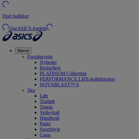
Find butikker
OneASICS-fordele
Mænd
Fremhævede
Nyheder
Bestsellere
PLATINUM Collection
PERFORMANCE LIFE-kollektionen
NOVABLAST™ 6
Sko
Løb
Trailløb
Tennis
Volleyball
Håndbold
Padel
SportStyle
Gang