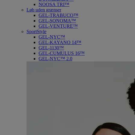
NOOSA TRI™
Løb uden grænser
GEL-TRABUCO™
GEL-SONOMA™
GEL-VENTURE™
SportStyle
GEL-NYC™
GEL-KAYANO 14™
GEL-1130™
GEL-CUMULUS 16™
GEL-NYC™ 2.0