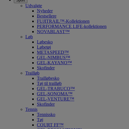
Sport
Udvalgte
Nyheder
Bestsellere
FUJITRAIL™-Kollektionen
PERFORMANCE LIFE-kollektionen
NOVABLAST™
Løb
Løbesko
Løbetøj
METASPEED™
GEL-NIMBUS™
GEL-KAYANO™
Skofinder
Trailløb
Trailløbesko
Tøj til trailløb
GEL-TRABUCO™
GEL-SONOMA™
GEL-VENTURE™
Skofinder
Tennis
Tennissko
Tøj
COURT FF™