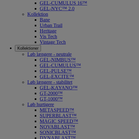
GEL-CUMULUS 16™
GEL-NYC™ 2.0
Kollektion
Bane
Urban Trail
Heritage
Vis Tech
Vintage Tech
Kollektioner
Løb længere - neutrale
GEL-NIMBUS™
GEL-CUMULUS™
GEL-PULSE™
GEL-EXCITE™
Løb længere - stabilitet
GEL-KAYANO™
GT-2000™
GT-1000™
Løb hurtigere
METASPEED™
SUPERBLAST™
MAGIC SPEED™
NOVABLAST™
SONICBLAST™
DYNABLAST™