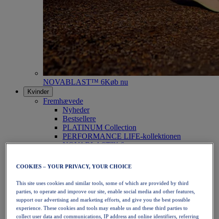
NOVABLAST™ 6
Køb nu
Kvinder
Fremhævede
Nyheder
Bestsellere
PLATINUM Collection
PERFORMANCE LIFE-kollektionen
NOVABLAST™ 6
Sko
Løb
COOKIES – YOUR PRIVACY, YOUR CHOICE
Trailløb
Tennis
This site uses cookies and similar tools, some of which are provided by third
Volleyball
parties, to operate and improve our site, enable social media and other features,
Håndbold
support our advertising and marketing efforts, and give you the best possible
Padel
experience. These cookies and tools may enable us and these third parties to
Netbold
collect user data and communications, IP address and online identifiers, referring