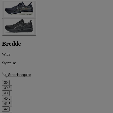
Bredde
Wide
Størrelse
Størrelsesguide
39
39.5
40
40.5
41.5
42