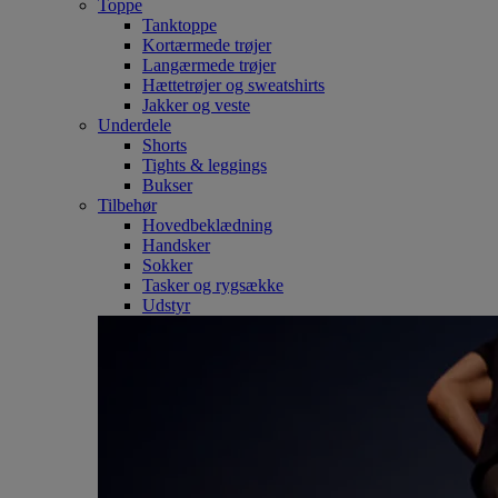
Toppe
Tanktoppe
Kortærmede trøjer
Langærmede trøjer
Hættetrøjer og sweatshirts
Jakker og veste
Underdele
Shorts
Tights & leggings
Bukser
Tilbehør
Hovedbeklædning
Handsker
Sokker
Tasker og rygsække
Udstyr