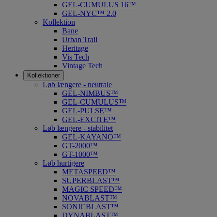
GEL-CUMULUS 16™
GEL-NYC™ 2.0
Kollektion
Bane
Urban Trail
Heritage
Vis Tech
Vintage Tech
Kollektioner
Løb længere - neutrale
GEL-NIMBUS™
GEL-CUMULUS™
GEL-PULSE™
GEL-EXCITE™
Løb længere - stabilitet
GEL-KAYANO™
GT-2000™
GT-1000™
Løb hurtigere
METASPEED™
SUPERBLAST™
MAGIC SPEED™
NOVABLAST™
SONICBLAST™
DYNABLAST™