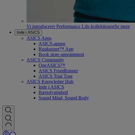
Vi introducerer Performance Life-kollektionen
Se mere
Inde i ASICS
ASICS Apps
ASICS-appen
Runkeeper™ App
Book store appointment
ASICS Community
OneASICS™
ASICS FrontRunner
ASICS Trial Tour
ASICS Knowledge Hub
Inde i ASICS
Bæredygtighed
Sound Mind, Sound Body