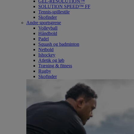
GEL-RESOLUTION™
SOLUTION SPEED™ FF
Tennis-spillestile
Skofinder
Andre sportsgrene
Volleyball
Håndbold
Padel
Squash og badminton
Netbold
Ishockey
Atletik og løb
Træning & fitness
Rugby
Skofinder