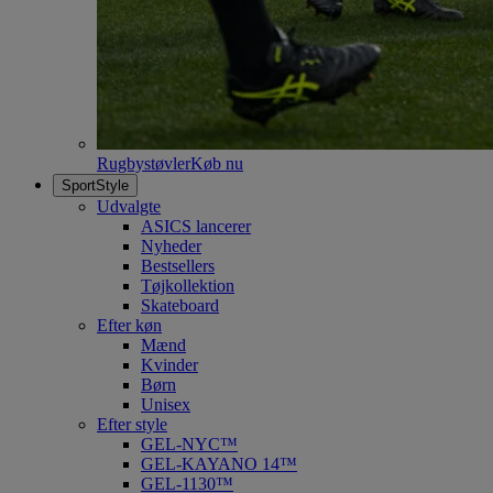
Rugbystøvler
Køb nu
SportStyle
Udvalgte
ASICS lancerer
Nyheder
Bestsellers
Tøjkollektion
Skateboard
Efter køn
Mænd
Kvinder
Børn
Unisex
Efter style
GEL-NYC™
GEL-KAYANO 14™
GEL-1130™