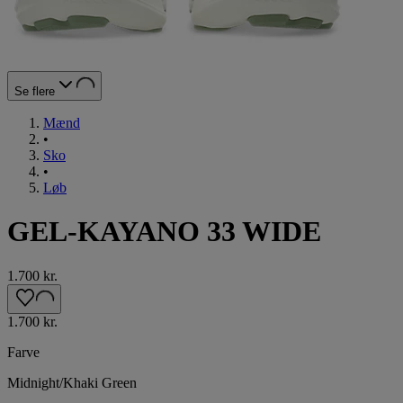
Se flere
Mænd
•
Sko
•
Løb
GEL-KAYANO 33 WIDE
1.700 kr.
1.700 kr.
Farve
Midnight/Khaki Green