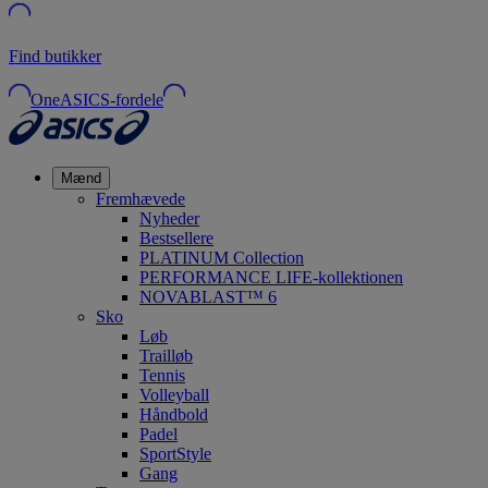
Find butikker
OneASICS-fordele
Mænd
Fremhævede
Nyheder
Bestsellere
PLATINUM Collection
PERFORMANCE LIFE-kollektionen
NOVABLAST™ 6
Sko
Løb
Trailløb
Tennis
Volleyball
Håndbold
Padel
SportStyle
Gang