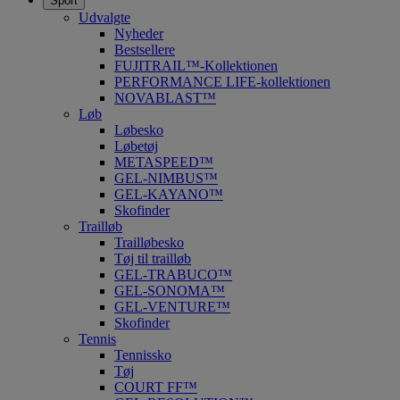
Sport
Udvalgte
Nyheder
Bestsellere
FUJITRAIL™-Kollektionen
PERFORMANCE LIFE-kollektionen
NOVABLAST™
Løb
Løbesko
Løbetøj
METASPEED™
GEL-NIMBUS™
GEL-KAYANO™
Skofinder
Trailløb
Trailløbesko
Tøj til trailløb
GEL-TRABUCO™
GEL-SONOMA™
GEL-VENTURE™
Skofinder
Tennis
Tennissko
Tøj
COURT FF™