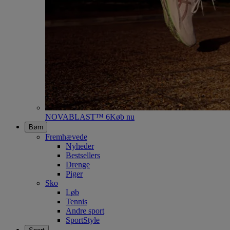
NOVABLAST™ 6
Køb nu
Børn
Fremhævede
Nyheder
Bestsellers
Drenge
Piger
Sko
Løb
Tennis
Andre sport
SportStyle