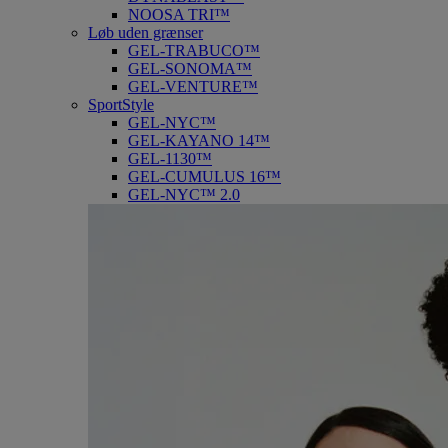
NOOSA TRI™
Løb uden grænser
GEL-TRABUCO™
GEL-SONOMA™
GEL-VENTURE™
SportStyle
GEL-NYC™
GEL-KAYANO 14™
GEL-1130™
GEL-CUMULUS 16™
GEL-NYC™ 2.0