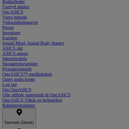
Butiksfinder
Fortryd aftalen
Om ASICS
Vores historie
Virksomhedsansvar
Presse
Investorer
Karriere
Sound Mind, Sound Body Impact
ASICS råd
ASICS-appen
Størrelsesinfo
Skostørrelsesguider
Pronationsguide
OneASICS™-medlemskab
Opret gratis konto
Log ind
Om OneASICS
Ofte stillede spørgsmål til OneASICS
OneASICS Vilkår og betingelser
Rabatprogrammer
Danmark (Dansk)