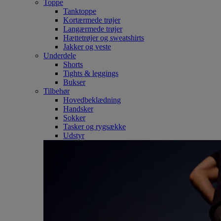
Toppe
Tanktoppe
Kortærmede trøjer
Langærmede trøjer
Hættetrøjer og sweatshirts
Jakker og veste
Underdele
Shorts
Tights & leggings
Bukser
Tilbehør
Hovedbeklædning
Handsker
Sokker
Tasker og rygsække
Udstyr