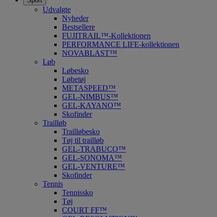
Sport
Udvalgte
Nyheder
Bestsellere
FUJITRAIL™-Kollektionen
PERFORMANCE LIFE-kollektionen
NOVABLAST™
Løb
Løbesko
Løbetøj
METASPEED™
GEL-NIMBUS™
GEL-KAYANO™
Skofinder
Trailløb
Trailløbesko
Tøj til trailløb
GEL-TRABUCO™
GEL-SONOMA™
GEL-VENTURE™
Skofinder
Tennis
Tennissko
Tøj
COURT FF™