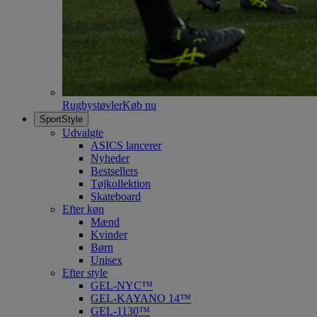
Rugbystøvler
Køb nu
SportStyle
Udvalgte
ASICS lancerer
Nyheder
Bestsellers
Tøjkollektion
Skateboard
Efter køn
Mænd
Kvinder
Børn
Unisex
Efter style
GEL-NYC™
GEL-KAYANO 14™
GEL-1130™