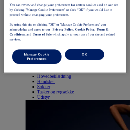
SportStyle
You can review and change your preferences for certain cookies used on our site
Toppe
by clicking "Manage Cookie Preferences" or click “OK” if you would like to
Sports-bh'er
proceed without changing your preferences.
Tanktoppe
Kortærmede trøjer
By using this site or clicking "OK" or "Manage Cookie Preferences" you
Langærmede trøjer
acknowledge and agree to our
Privacy Policy,
Cookie Policy,
Terms &
Hættetrøjer og sweatshirts
Conditions,
and
Terms of Sale
which apply to your use of our site and related
Jakker og veste
services.
Underdele
Shorts
Manage Cookie
OK
Tights og leggings
Preferences
Bukser
Nederdele og kjoler
Tilbehør
Hovedbeklædning
Handsker
Sokker
Tasker og rygsække
Udstyr