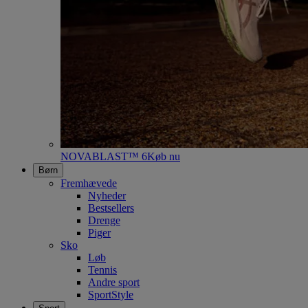
NOVABLAST™ 6
Køb nu
Børn
Fremhævede
Nyheder
Bestsellers
Drenge
Piger
Sko
Løb
Tennis
Andre sport
SportStyle