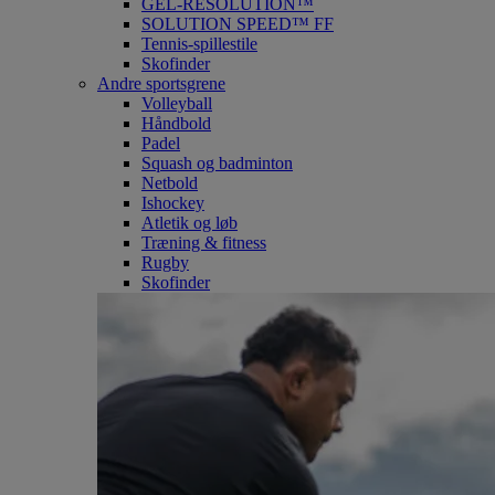
GEL-RESOLUTION™
SOLUTION SPEED™ FF
Tennis-spillestile
Skofinder
Andre sportsgrene
Volleyball
Håndbold
Padel
Squash og badminton
Netbold
Ishockey
Atletik og løb
Træning & fitness
Rugby
Skofinder