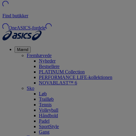
Find butikker
OneASICS-fordele
Mænd
Fremhævede
Nyheder
Bestsellere
PLATINUM Collection
PERFORMANCE LIFE-kollektionen
NOVABLAST™ 6
Sko
Løb
Trailløb
Tennis
Volleyball
Håndbold
Padel
SportStyle
Gang