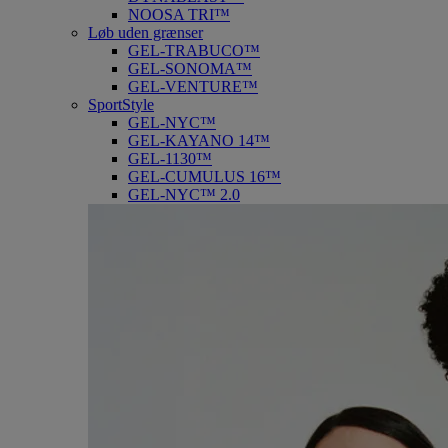
NOOSA TRI™
Løb uden grænser
GEL-TRABUCO™
GEL-SONOMA™
GEL-VENTURE™
SportStyle
GEL-NYC™
GEL-KAYANO 14™
GEL-1130™
GEL-CUMULUS 16™
GEL-NYC™ 2.0