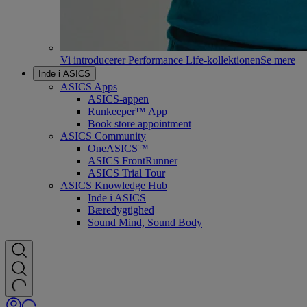
Vi introducerer Performance Life-kollektionen
Se mere
Inde i ASICS
ASICS Apps
ASICS-appen
Runkeeper™ App
Book store appointment
ASICS Community
OneASICS™
ASICS FrontRunner
ASICS Trial Tour
ASICS Knowledge Hub
Inde i ASICS
Bæredygtighed
Sound Mind, Sound Body