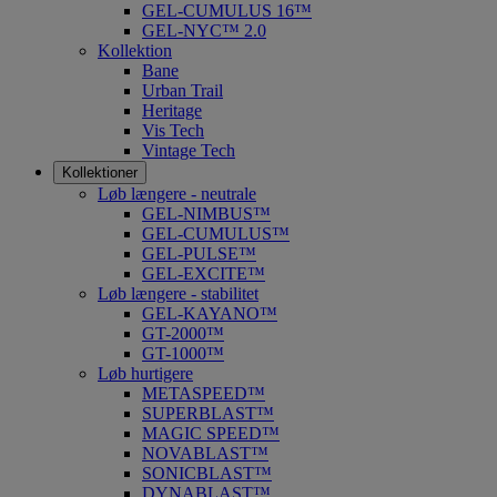
GEL-CUMULUS 16™
GEL-NYC™ 2.0
Kollektion
Bane
Urban Trail
Heritage
Vis Tech
Vintage Tech
Kollektioner
Løb længere - neutrale
GEL-NIMBUS™
GEL-CUMULUS™
GEL-PULSE™
GEL-EXCITE™
Løb længere - stabilitet
GEL-KAYANO™
GT-2000™
GT-1000™
Løb hurtigere
METASPEED™
SUPERBLAST™
MAGIC SPEED™
NOVABLAST™
SONICBLAST™
DYNABLAST™