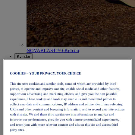
NOVABLAST™ 6
Køb nu
Kvinder
Fremhævede
Nyheder
Bestsellere
COOKIES – YOUR PRIVACY, YOUR CHOICE
PLATINUM Collection
PERFORMANCE LIFE-kollektionen
This site uses cookies and similar tools, some of which are provided by third
parties, to operate and improve our site, enable social media and other features,
NOVABLAST™ 6
support our advertising and marketing efforts, and give you the best possible
Sko
experience. These cookies and tools may enable us and these third parties to
Løb
collect user data and communications, IP address and online identifiers, referring
Trailløb
URLs and other content and browsing information, and to record user interactions
Tennis
with this site. We and these third parties use this information to analyze and
Volleyball
improve our performance, provide you with a more personalized experiences,
Håndbold
and reach you with more relevant content and ads on this site and across third
Padel
party sites.
Netbold