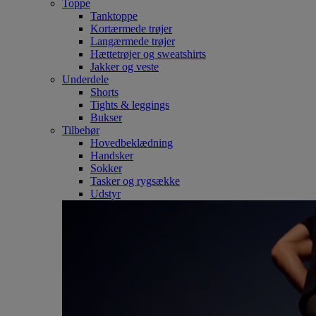
Toppe
Tanktoppe
Kortærmede trøjer
Langærmede trøjer
Hættetrøjer og sweatshirts
Jakker og veste
Underdele
Shorts
Tights & leggings
Bukser
Tilbehør
Hovedbeklædning
Handsker
Sokker
Tasker og rygsække
Udstyr