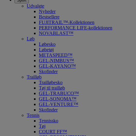
Sport
Udvalgte
Nyheder
Bestsellere
FUJITRAIL™-Kollektionen
PERFORMANCE LIFE-kollektionen
NOVABLAST™
Løb
Løbesko
Løbetøj
METASPEED™
GEL-NIMBUS™
GEL-KAYANO™
Skofinder
Trailløb
Trailløbesko
Tøj til trailløb
GEL-TRABUCO™
GEL-SONOMA™
GEL-VENTURE™
Skofinder
Tennis
Tennissko
Tøj
COURT FF™