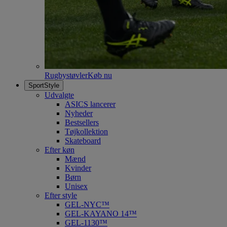
Rugbystøvler
Køb nu
SportStyle
Udvalgte
ASICS lancerer
Nyheder
Bestsellers
Tøjkollektion
Skateboard
Efter køn
Mænd
Kvinder
Børn
Unisex
Efter style
GEL-NYC™
GEL-KAYANO 14™
GEL-1130™