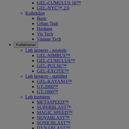
GEL-CUMULUS 16™
GEL-NYC™ 2.0
Kollektion
Bane
Urban Trail
Heritage
Vis Tech
Vintage Tech
Kollektioner
Løb længere - neutrale
GEL-NIMBUS™
GEL-CUMULUS™
GEL-PULSE™
GEL-EXCITE™
Løb længere - stabilitet
GEL-KAYANO™
GT-2000™
GT-1000™
Løb hurtigere
METASPEED™
SUPERBLAST™
MAGIC SPEED™
NOVABLAST™
SONICBLAST™
DYNABLAST™