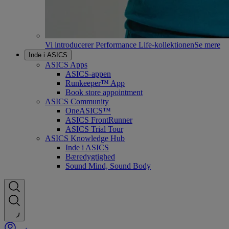
Vi introducerer Performance Life-kollektionen
Se mere
Inde i ASICS
ASICS Apps
ASICS-appen
Runkeeper™ App
Book store appointment
ASICS Community
OneASICS™
ASICS FrontRunner
ASICS Trial Tour
ASICS Knowledge Hub
Inde i ASICS
Bæredygtighed
Sound Mind, Sound Body