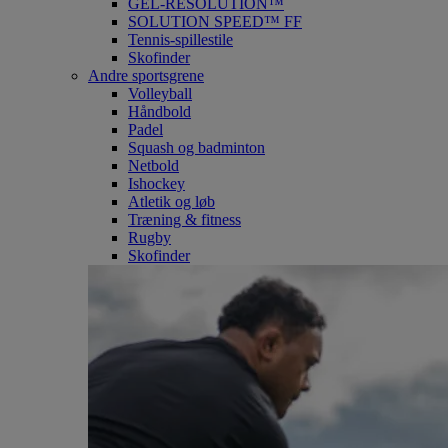
GEL-RESOLUTION™
SOLUTION SPEED™ FF
Tennis-spillestile
Skofinder
Andre sportsgrene
Volleyball
Håndbold
Padel
Squash og badminton
Netbold
Ishockey
Atletik og løb
Træning & fitness
Rugby
Skofinder