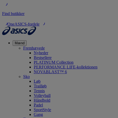
Find butikker
OneASICS-fordele
Mænd
Fremhævede
Nyheder
Bestsellere
PLATINUM Collection
PERFORMANCE LIFE-kollektionen
NOVABLAST™ 6
Sko
Løb
Trailløb
Tennis
Volleyball
Håndbold
Padel
SportStyle
Gang