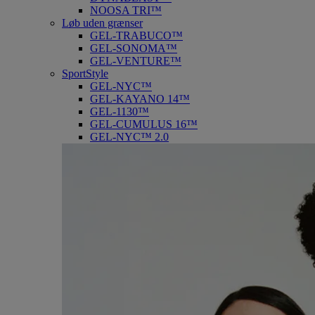
NOOSA TRI™
Løb uden grænser
GEL-TRABUCO™
GEL-SONOMA™
GEL-VENTURE™
SportStyle
GEL-NYC™
GEL-KAYANO 14™
GEL-1130™
GEL-CUMULUS 16™
GEL-NYC™ 2.0