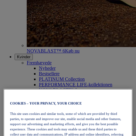
NOVABLAST™ 6
Køb nu
Kvinder
Fremhævede
Nyheder
Bestsellere
PLATINUM Collection
PERFORMANCE LIFE-kollektionen
NOVABLAST™ 6
Sko
Løb
COOKIES – YOUR PRIVACY, YOUR CHOICE
Trailløb
Tennis
This site uses cookies and similar tools, some of which are provided by third
Volleyball
parties, to operate and improve our site, enable social media and other features,
Håndbold
support our advertising and marketing efforts, and give you the best possible
Padel
experience. These cookies and tools may enable us and these third parties to
Netbold
collect user data and communications, IP address and online identifiers, referring