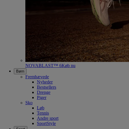
NOVABLAST™ 6
Køb nu
Børn
Fremhævede
Nyheder
Bestsellers
Drenge
Piger
Sko
Løb
Tennis
Andre sport
SportStyle