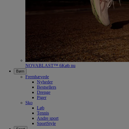
NOVABLAST™ 6
Køb nu
Børn
Fremhævede
Nyheder
Bestsellers
Drenge
Piger
Sko
Løb
Tennis
Andre sport
SportStyle