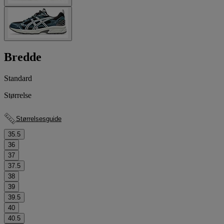
Bredde
Standard
Størrelse
Størrelsesguide
35.5
36
37
37.5
38
39
39.5
40
40.5