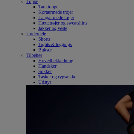
Toppe
Tanktoppe
Kortærmede trøjer
Langærmede trøjer
Hættetrøjer og sweatshirts
Jakker og veste
Underdele
Shorts
Tights & leggings
Bukser
Tilbehør
Hovedbeklædning
Handsker
Sokker
Tasker og rygsække
Udstyr