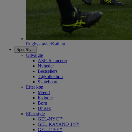
Rugbystøvler
Køb nu
SportStyle
Udvalgte
ASICS lancerer
Nyheder
Bestsellers
Tøjkollektion
Skateboard
Efter køn
Mænd
Kvinder
Børn
Unisex
Efter style
GEL-NYC™
GEL-KAYANO 14™
GEL-1130™