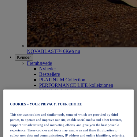
NOVABLAST™ 6
Køb nu
Kvinder
Fremhævede
Nyheder
Bestsellere
PLATINUM Collection
PERFORMANCE LIFE-kollektionen
NOVABLAST™ 6
Sko
Løb
COOKIES – YOUR PRIVACY, YOUR CHOICE
Trailløb
Tennis
This site uses cookies and similar tools, some of which are provided by third
Volleyball
parties, to operate and improve our site, enable social media and other features,
Håndbold
support our advertising and marketing efforts, and give you the best possible
Padel
experience. These cookies and tools may enable us and these third parties to
Netbold
collect user data and communications, IP address and online identifiers, referring