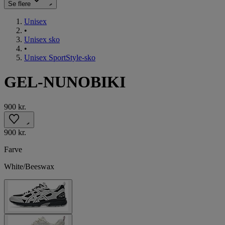
Se flere
Unisex
•
Unisex sko
•
Unisex SportStyle-sko
GEL-NUNOBIKI
900 kr.
900 kr.
Farve
White/Beeswax