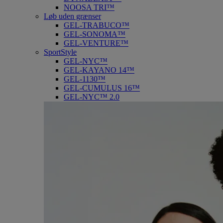
NOOSA TRI™
Løb uden grænser
GEL-TRABUCO™
GEL-SONOMA™
GEL-VENTURE™
SportStyle
GEL-NYC™
GEL-KAYANO 14™
GEL-1130™
GEL-CUMULUS 16™
GEL-NYC™ 2.0