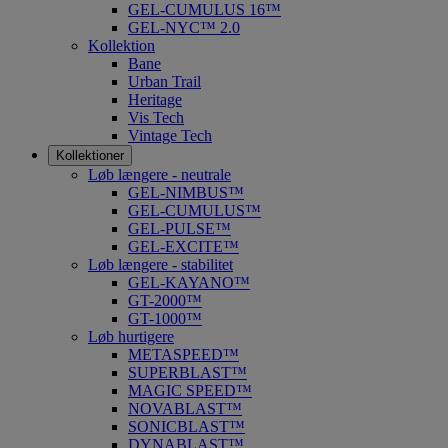
GEL-CUMULUS 16™
GEL-NYC™ 2.0
Kollektion
Bane
Urban Trail
Heritage
Vis Tech
Vintage Tech
Kollektioner
Løb længere - neutrale
GEL-NIMBUS™
GEL-CUMULUS™
GEL-PULSE™
GEL-EXCITE™
Løb længere - stabilitet
GEL-KAYANO™
GT-2000™
GT-1000™
Løb hurtigere
METASPEED™
SUPERBLAST™
MAGIC SPEED™
NOVABLAST™
SONICBLAST™
DYNABLAST™