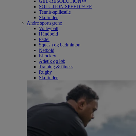
GEL-RESOLUTION™
SOLUTION SPEED™ FF
Tennis-spillestile
Skofinder
Andre sportsgrene
Volleyball
Håndbold
Padel
Squash og badminton
Netbold
Ishockey
Atletik og løb
Træning & fitness
Rugby
Skofinder