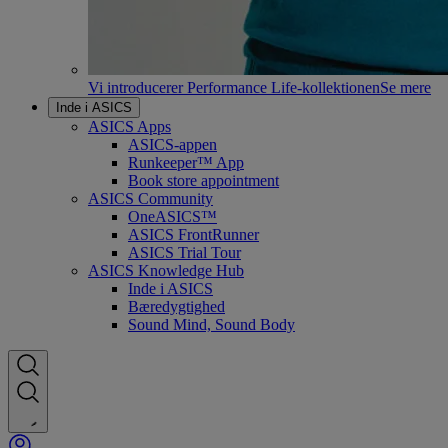
Vi introducerer Performance Life-kollektionen
Se mere
Inde i ASICS
ASICS Apps
ASICS-appen
Runkeeper™ App
Book store appointment
ASICS Community
OneASICS™
ASICS FrontRunner
ASICS Trial Tour
ASICS Knowledge Hub
Inde i ASICS
Bæredygtighed
Sound Mind, Sound Body