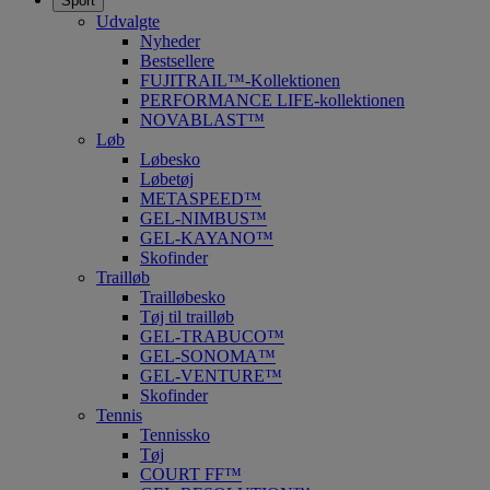
Sport
Udvalgte
Nyheder
Bestsellere
FUJITRAIL™-Kollektionen
PERFORMANCE LIFE-kollektionen
NOVABLAST™
Løb
Løbesko
Løbetøj
METASPEED™
GEL-NIMBUS™
GEL-KAYANO™
Skofinder
Trailløb
Trailløbesko
Tøj til trailløb
GEL-TRABUCO™
GEL-SONOMA™
GEL-VENTURE™
Skofinder
Tennis
Tennissko
Tøj
COURT FF™