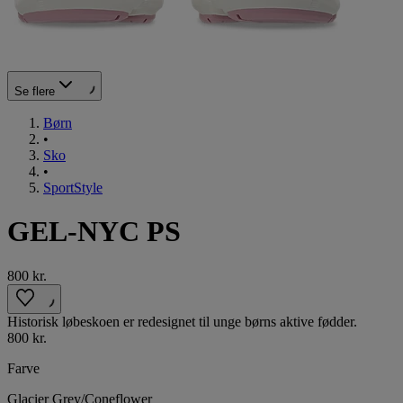
Se flere
Børn
•
Sko
•
SportStyle
GEL-NYC PS
800 kr.
Historisk løbeskoen er redesignet til unge børns aktive fødder.
800 kr.
Farve
Glacier Grey/Coneflower