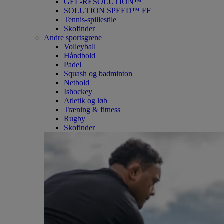
GEL-RESOLUTION™
SOLUTION SPEED™ FF
Tennis-spillestile
Skofinder
Andre sportsgrene
Volleyball
Håndbold
Padel
Squash og badminton
Netbold
Ishockey
Atletik og løb
Træning & fitness
Rugby
Skofinder