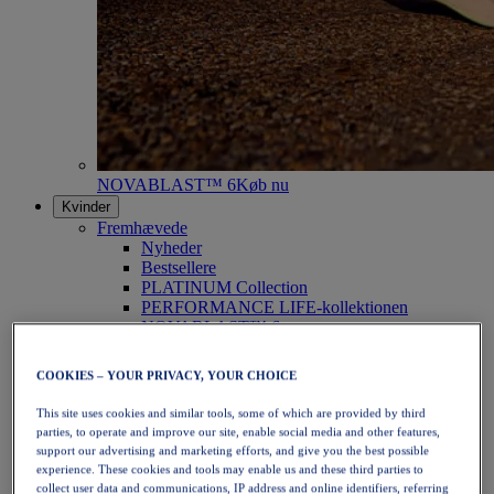
NOVABLAST™ 6
Køb nu
Kvinder
Fremhævede
Nyheder
Bestsellere
PLATINUM Collection
PERFORMANCE LIFE-kollektionen
NOVABLAST™ 6
Sko
Løb
COOKIES – YOUR PRIVACY, YOUR CHOICE
Trailløb
Tennis
This site uses cookies and similar tools, some of which are provided by third
Volleyball
parties, to operate and improve our site, enable social media and other features,
Håndbold
support our advertising and marketing efforts, and give you the best possible
Padel
experience. These cookies and tools may enable us and these third parties to
Netbold
collect user data and communications, IP address and online identifiers, referring