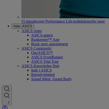
Vi introducerer Performance Life-kollektionen
Se mere
Inde i ASICS
ASICS Apps
ASICS-appen
Runkeeper™ App
Book store appointment
ASICS Community
OneASICS™
ASICS FrontRunner
ASICS Trial Tour
ASICS Knowledge Hub
Inde i ASICS
Bæredygtighed
Sound Mind, Sound Body