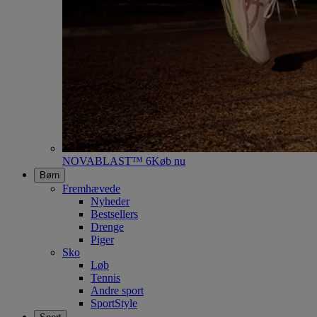
NOVABLAST™ 6
Køb nu
Børn
Fremhævede
Nyheder
Bestsellers
Drenge
Piger
Sko
Løb
Tennis
Andre sport
SportStyle