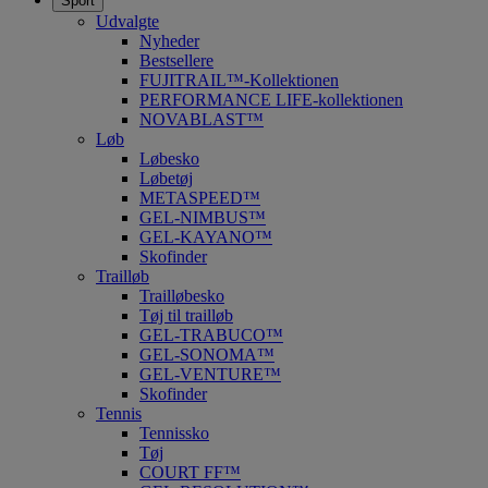
Sport
Udvalgte
Nyheder
Bestsellere
FUJITRAIL™-Kollektionen
PERFORMANCE LIFE-kollektionen
NOVABLAST™
Løb
Løbesko
Løbetøj
METASPEED™
GEL-NIMBUS™
GEL-KAYANO™
Skofinder
Trailløb
Trailløbesko
Tøj til trailløb
GEL-TRABUCO™
GEL-SONOMA™
GEL-VENTURE™
Skofinder
Tennis
Tennissko
Tøj
COURT FF™