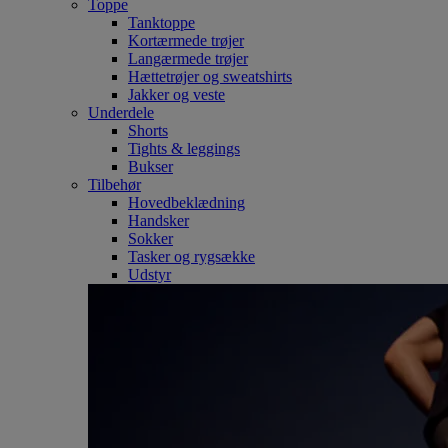
Toppe
Tanktoppe
Kortærmede trøjer
Langærmede trøjer
Hættetrøjer og sweatshirts
Jakker og veste
Underdele
Shorts
Tights & leggings
Bukser
Tilbehør
Hovedbeklædning
Handsker
Sokker
Tasker og rygsække
Udstyr