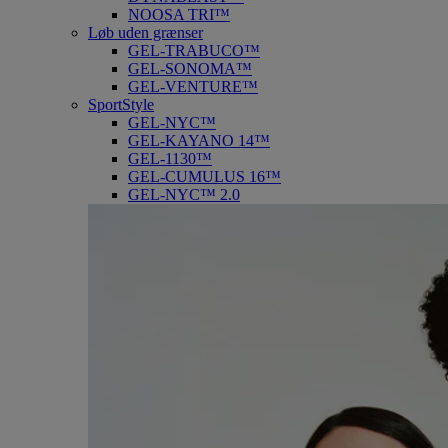
NOOSA TRI™
Løb uden grænser
GEL-TRABUCO™
GEL-SONOMA™
GEL-VENTURE™
SportStyle
GEL-NYC™
GEL-KAYANO 14™
GEL-1130™
GEL-CUMULUS 16™
GEL-NYC™ 2.0