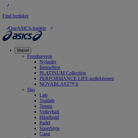
Find butikker
OneASICS-fordele
Mænd
Fremhævede
Nyheder
Bestsellere
PLATINUM Collection
PERFORMANCE LIFE-kollektionen
NOVABLAST™ 6
Sko
Løb
Trailløb
Tennis
Volleyball
Håndbold
Padel
SportStyle
Gang