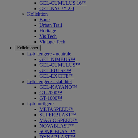
GEL-CUMULUS 16™
GEL-NYC™ 2.0
Kollektion
Bane
Urban Trail
Heritage
Vis Tech
Vintage Tech
Kollektioner
Løb længere - neutrale
GEL-NIMBUS™
GEL-CUMULUS™
GEL-PULSE™
GEL-EXCITE™
Løb længere - stabilitet
GEL-KAYANO™
GT-2000™
GT-1000™
Løb hurtigere
METASPEED™
SUPERBLAST™
MAGIC SPEED™
NOVABLAST™
SONICBLAST™
DYNABLAST™