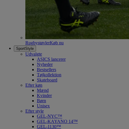
Rugbystøvler
Køb nu
SportStyle
Udvalgte
ASICS lancerer
Nyheder
Bestsellers
Tøjkollektion
Skateboard
Efter køn
Mænd
Kvinder
Børn
Unisex
Efter style
GEL-NYC™
GEL-KAYANO 14™
GEL-1130™