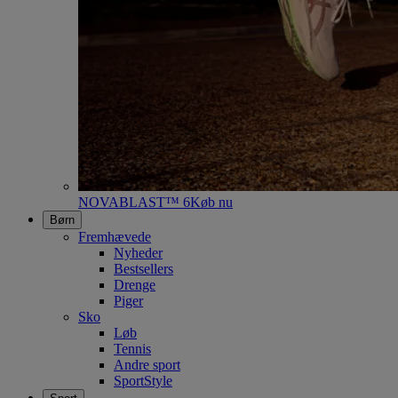
NOVABLAST™ 6
Køb nu
Børn
Fremhævede
Nyheder
Bestsellers
Drenge
Piger
Sko
Løb
Tennis
Andre sport
SportStyle