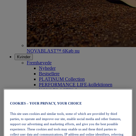
NOVABLAST™ 6
Køb nu
Kvinder
Fremhævede
Nyheder
Bestsellere
PLATINUM Collection
PERFORMANCE LIFE-kollektionen
NOVABLAST™ 6
Sko
Løb
COOKIES – YOUR PRIVACY, YOUR CHOICE
Trailløb
Tennis
This site uses cookies and similar tools, some of which are provided by third
Volleyball
parties, to operate and improve our site, enable social media and other features,
Håndbold
support our advertising and marketing efforts, and give you the best possible
Padel
experience. These cookies and tools may enable us and these third parties to
Netbold
collect user data and communications, IP address and online identifiers, referring