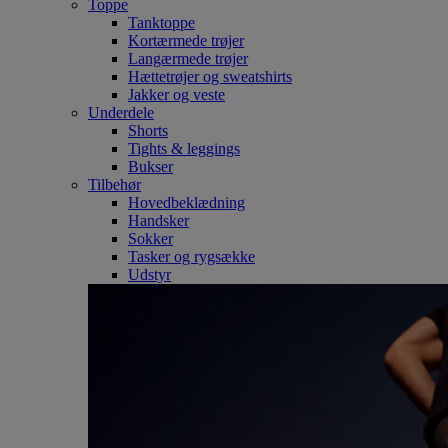
Toppe
Tanktoppe
Kortærmede trøjer
Langærmede trøjer
Hættetrøjer og sweatshirts
Jakker og veste
Underdele
Shorts
Tights & leggings
Bukser
Tilbehør
Hovedbeklædning
Handsker
Sokker
Tasker og rygsække
Udstyr