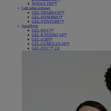
NOOSA TRI™
Løb uden grænser
GEL-TRABUCO™
GEL-SONOMA™
GEL-VENTURE™
SportStyle
GEL-NYC™
GEL-KAYANO 14™
GEL-1130™
GEL-CUMULUS 16™
GEL-NYC™ 2.0