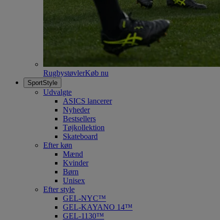
Rugbystøvler
Køb nu
SportStyle
Udvalgte
ASICS lancerer
Nyheder
Bestsellers
Tøjkollektion
Skateboard
Efter køn
Mænd
Kvinder
Børn
Unisex
Efter style
GEL-NYC™
GEL-KAYANO 14™
GEL-1130™