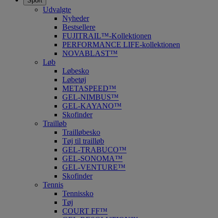
Sport
Udvalgte
Nyheder
Bestsellere
FUJITRAIL™-Kollektionen
PERFORMANCE LIFE-kollektionen
NOVABLAST™
Løb
Løbesko
Løbetøj
METASPEED™
GEL-NIMBUS™
GEL-KAYANO™
Skofinder
Trailløb
Trailløbesko
Tøj til trailløb
GEL-TRABUCO™
GEL-SONOMA™
GEL-VENTURE™
Skofinder
Tennis
Tennissko
Tøj
COURT FF™