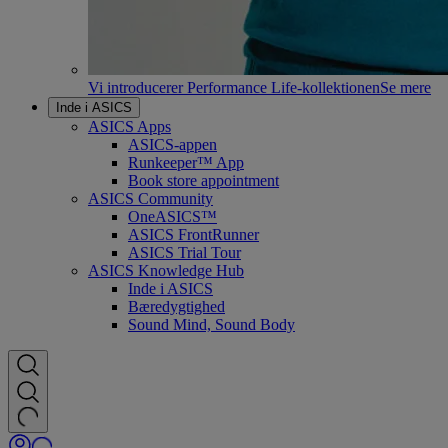
Vi introducerer Performance Life-kollektionen
Se mere
Inde i ASICS
ASICS Apps
ASICS-appen
Runkeeper™ App
Book store appointment
ASICS Community
OneASICS™
ASICS FrontRunner
ASICS Trial Tour
ASICS Knowledge Hub
Inde i ASICS
Bæredygtighed
Sound Mind, Sound Body