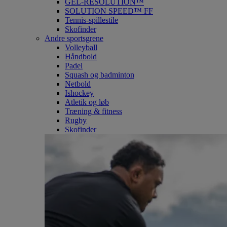
GEL-RESOLUTION™
SOLUTION SPEED™ FF
Tennis-spillestile
Skofinder
Andre sportsgrene
Volleyball
Håndbold
Padel
Squash og badminton
Netbold
Ishockey
Atletik og løb
Træning & fitness
Rugby
Skofinder