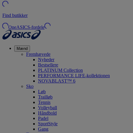
Find butikker
OneASICS-fordele
Mænd
Fremhævede
Nyheder
Bestsellere
PLATINUM Collection
PERFORMANCE LIFE-kollektionen
NOVABLAST™ 6
Sko
Løb
Trailløb
Tennis
Volleyball
Håndbold
Padel
SportStyle
Gang