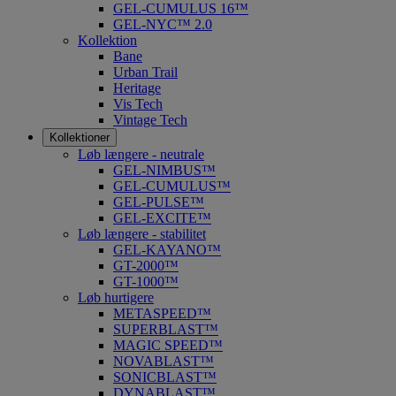
GEL-CUMULUS 16™
GEL-NYC™ 2.0
Kollektion
Bane
Urban Trail
Heritage
Vis Tech
Vintage Tech
Kollektioner
Løb længere - neutrale
GEL-NIMBUS™
GEL-CUMULUS™
GEL-PULSE™
GEL-EXCITE™
Løb længere - stabilitet
GEL-KAYANO™
GT-2000™
GT-1000™
Løb hurtigere
METASPEED™
SUPERBLAST™
MAGIC SPEED™
NOVABLAST™
SONICBLAST™
DYNABLAST™