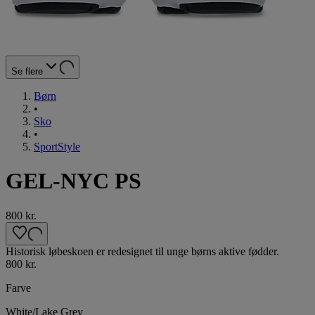
Se flere
Børn
•
Sko
•
SportStyle
GEL-NYC PS
800 kr.
Historisk løbeskoen er redesignet til unge børns aktive fødder.
800 kr.
Farve
White/Lake Grey