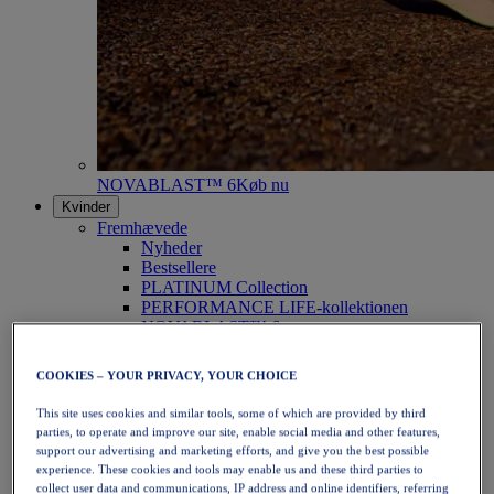
NOVABLAST™ 6
Køb nu
Kvinder
Fremhævede
Nyheder
Bestsellere
PLATINUM Collection
PERFORMANCE LIFE-kollektionen
NOVABLAST™ 6
Sko
Løb
COOKIES – YOUR PRIVACY, YOUR CHOICE
Trailløb
Tennis
This site uses cookies and similar tools, some of which are provided by third
Volleyball
parties, to operate and improve our site, enable social media and other features,
Håndbold
support our advertising and marketing efforts, and give you the best possible
Padel
experience. These cookies and tools may enable us and these third parties to
Netbold
collect user data and communications, IP address and online identifiers, referring