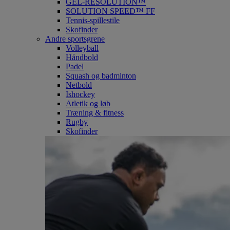
GEL-RESOLUTION™
SOLUTION SPEED™ FF
Tennis-spillestile
Skofinder
Andre sportsgrene
Volleyball
Håndbold
Padel
Squash og badminton
Netbold
Ishockey
Atletik og løb
Træning & fitness
Rugby
Skofinder