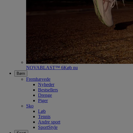
NOVABLAST™ 6
Køb nu
Børn
Fremhævede
Nyheder
Bestsellers
Drenge
Piger
Sko
Løb
Tennis
Andre sport
SportStyle