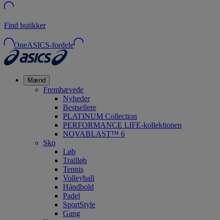
Find butikker
OneASICS-fordele
Mænd
Fremhævede
Nyheder
Bestsellere
PLATINUM Collection
PERFORMANCE LIFE-kollektionen
NOVABLAST™ 6
Sko
Løb
Trailløb
Tennis
Volleyball
Håndbold
Padel
SportStyle
Gang