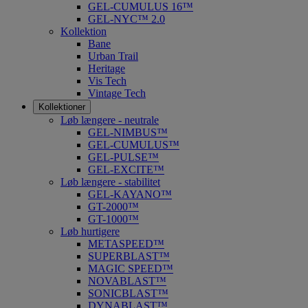
GEL-CUMULUS 16™
GEL-NYC™ 2.0
Kollektion
Bane
Urban Trail
Heritage
Vis Tech
Vintage Tech
Kollektioner
Løb længere - neutrale
GEL-NIMBUS™
GEL-CUMULUS™
GEL-PULSE™
GEL-EXCITE™
Løb længere - stabilitet
GEL-KAYANO™
GT-2000™
GT-1000™
Løb hurtigere
METASPEED™
SUPERBLAST™
MAGIC SPEED™
NOVABLAST™
SONICBLAST™
DYNABLAST™