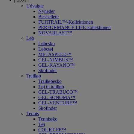
Sport
Udvalgte
Nyheder
Bestsellere
FUJITRAIL™-Kollektionen
PERFORMANCE LIFE-kollektionen
NOVABLAST™
Løb
Løbesko
Løbetøj
METASPEED™
GEL-NIMBUS™
GEL-KAYANO™
Skofinder
Trailløb
Trailløbesko
Tøj til trailløb
GEL-TRABUCO™
GEL-SONOMA™
GEL-VENTURE™
Skofinder
Tennis
Tennissko
Tøj
COURT FF™