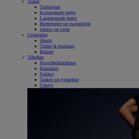
Toppe
Tanktoppe
Kortærmede trøjer
Langærmede trøjer
Hættetrøjer og sweatshirts
Jakker og veste
Underdele
Shorts
Tights & leggings
Bukser
Tilbehør
Hovedbeklædning
Handsker
Sokker
Tasker og rygsække
Udstyr