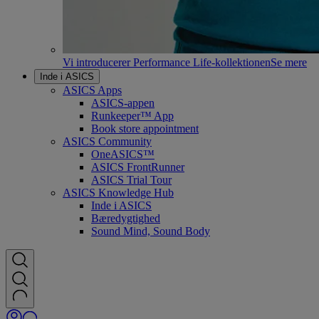
Vi introducerer Performance Life-kollektionen
Se mere
Inde i ASICS
ASICS Apps
ASICS-appen
Runkeeper™ App
Book store appointment
ASICS Community
OneASICS™
ASICS FrontRunner
ASICS Trial Tour
ASICS Knowledge Hub
Inde i ASICS
Bæredygtighed
Sound Mind, Sound Body