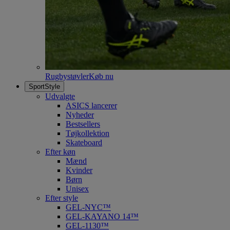
Rugbystøvler
Køb nu
SportStyle
Udvalgte
ASICS lancerer
Nyheder
Bestsellers
Tøjkollektion
Skateboard
Efter køn
Mænd
Kvinder
Børn
Unisex
Efter style
GEL-NYC™
GEL-KAYANO 14™
GEL-1130™