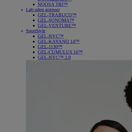
NOOSA TRI™
Løb uden grænser
GEL-TRABUCO™
GEL-SONOMA™
GEL-VENTURE™
SportStyle
GEL-NYC™
GEL-KAYANO 14™
GEL-1130™
GEL-CUMULUS 16™
GEL-NYC™ 2.0