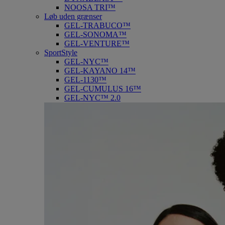
NOOSA TRI™
Løb uden grænser
GEL-TRABUCO™
GEL-SONOMA™
GEL-VENTURE™
SportStyle
GEL-NYC™
GEL-KAYANO 14™
GEL-1130™
GEL-CUMULUS 16™
GEL-NYC™ 2.0