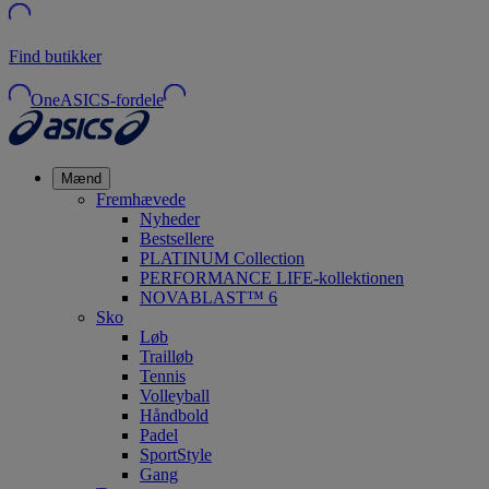
Find butikker
OneASICS-fordele
Mænd
Fremhævede
Nyheder
Bestsellere
PLATINUM Collection
PERFORMANCE LIFE-kollektionen
NOVABLAST™ 6
Sko
Løb
Trailløb
Tennis
Volleyball
Håndbold
Padel
SportStyle
Gang