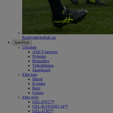
Rugbystøvler
Køb nu
SportStyle
Udvalgte
ASICS lancerer
Nyheder
Bestsellers
Tøjkollektion
Skateboard
Efter køn
Mænd
Kvinder
Børn
Unisex
Efter style
GEL-NYC™
GEL-KAYANO 14™
GEL-1130™