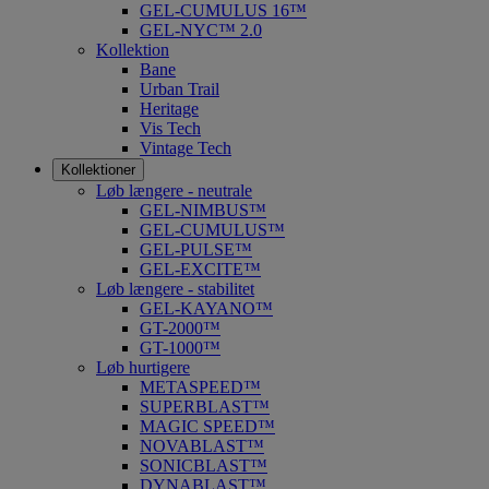
GEL-CUMULUS 16™
GEL-NYC™ 2.0
Kollektion
Bane
Urban Trail
Heritage
Vis Tech
Vintage Tech
Kollektioner
Løb længere - neutrale
GEL-NIMBUS™
GEL-CUMULUS™
GEL-PULSE™
GEL-EXCITE™
Løb længere - stabilitet
GEL-KAYANO™
GT-2000™
GT-1000™
Løb hurtigere
METASPEED™
SUPERBLAST™
MAGIC SPEED™
NOVABLAST™
SONICBLAST™
DYNABLAST™