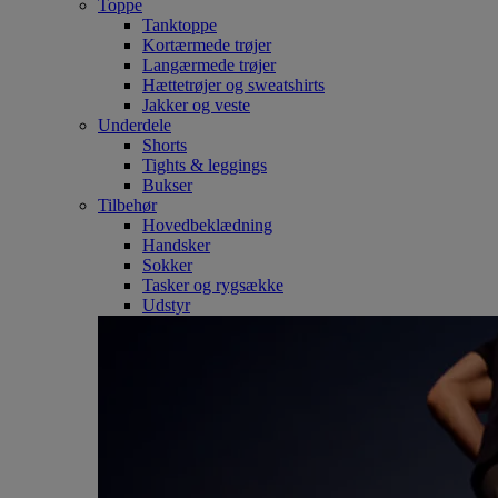
Toppe
Tanktoppe
Kortærmede trøjer
Langærmede trøjer
Hættetrøjer og sweatshirts
Jakker og veste
Underdele
Shorts
Tights & leggings
Bukser
Tilbehør
Hovedbeklædning
Handsker
Sokker
Tasker og rygsække
Udstyr