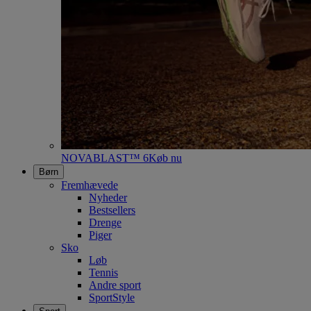
NOVABLAST™ 6
Køb nu
Børn
Fremhævede
Nyheder
Bestsellers
Drenge
Piger
Sko
Løb
Tennis
Andre sport
SportStyle