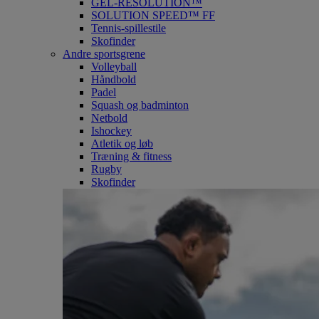
GEL-RESOLUTION™
SOLUTION SPEED™ FF
Tennis-spillestile
Skofinder
Andre sportsgrene
Volleyball
Håndbold
Padel
Squash og badminton
Netbold
Ishockey
Atletik og løb
Træning & fitness
Rugby
Skofinder