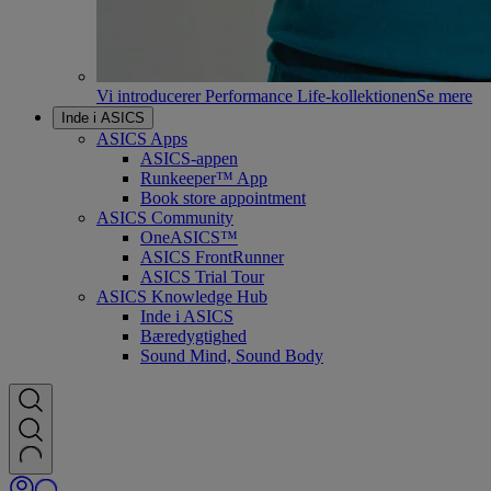
Vi introducerer Performance Life-kollektionen
Se mere
Inde i ASICS
ASICS Apps
ASICS-appen
Runkeeper™ App
Book store appointment
ASICS Community
OneASICS™
ASICS FrontRunner
ASICS Trial Tour
ASICS Knowledge Hub
Inde i ASICS
Bæredygtighed
Sound Mind, Sound Body