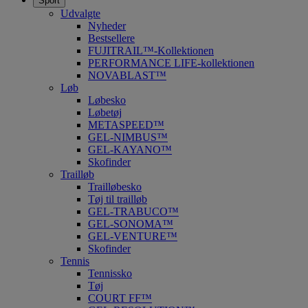
Sport
Udvalgte
Nyheder
Bestsellere
FUJITRAIL™-Kollektionen
PERFORMANCE LIFE-kollektionen
NOVABLAST™
Løb
Løbesko
Løbetøj
METASPEED™
GEL-NIMBUS™
GEL-KAYANO™
Skofinder
Trailløb
Trailløbesko
Tøj til trailløb
GEL-TRABUCO™
GEL-SONOMA™
GEL-VENTURE™
Skofinder
Tennis
Tennissko
Tøj
COURT FF™