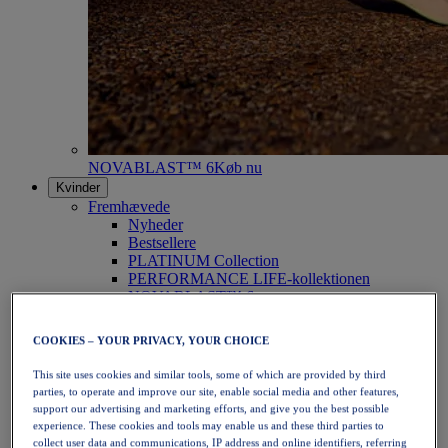
NOVABLAST™ 6
Køb nu
Kvinder
Fremhævede
Nyheder
Bestsellere
PLATINUM Collection
PERFORMANCE LIFE-kollektionen
NOVABLAST™ 6
Sko
Løb
COOKIES – YOUR PRIVACY, YOUR CHOICE
Trailløb
Tennis
This site uses cookies and similar tools, some of which are provided by third
Volleyball
parties, to operate and improve our site, enable social media and other features,
Håndbold
support our advertising and marketing efforts, and give you the best possible
Padel
experience. These cookies and tools may enable us and these third parties to
Netbold
collect user data and communications, IP address and online identifiers, referring