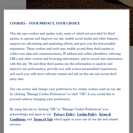
COOKIES – YOUR PRIVACY, YOUR CHOICE
This site uses cookies and similar tools, some of which are provided by third
parties, to operate and improve our site, enable social media and other features,
support our advertising and marketing efforts, and give you the best possible
experience. These cookies and tools may enable us and these third parties to
NOVABLAST™ 6
Køb nu
collect user data and communications, IP address and online identifiers, referring
Kvinder
URLs and other content and browsing information, and to record user interactions
Fremhævede
with this site. We and these third parties use this information to analyze and
Nyheder
improve our performance, provide you with a more personalized experiences,
Bestsellere
and reach you with more relevant content and ads on this site and across third
PLATINUM Collection
party sites.
PERFORMANCE LIFE-kollektionen
NOVABLAST™ 6
You can review and change your preferences for certain cookies used on our site
Sko
by clicking "Manage Cookie Preferences" or click “OK” if you would like to
Løb
proceed without changing your preferences.
Trailløb
Tennis
By using this site or clicking "OK" or "Manage Cookie Preferences" you
Volleyball
acknowledge and agree to our
Privacy Policy,
Cookie Policy,
Terms &
Conditions,
and
Terms of Sale
which apply to your use of our site and related
Håndbold
services.
Padel
Netbold