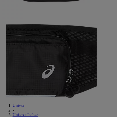
Unisex
•
Unisex tilbehør