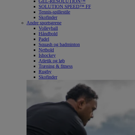
GEL-RESOLUTION™
SOLUTION SPEED™ FF
Tennis-spillestile
Skofinder
Andre sportsgrene
Volleyball
Håndbold
Padel
Squash og badminton
Netbold
Ishockey
Atletik og løb
Træning & fitness
Rugby
Skofinder