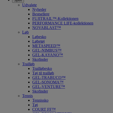
Sport
Udvalgte
Nyheder
Bestsellere
FUJITRAIL™-Kollektionen
PERFORMANCE LIFE-kollektionen
NOVABLAST™
Løb
Løbesko
Løbetøj
METASPEED™
GEL-NIMBUS™
GEL-KAYANO™
Skofinder
Trailløb
Trailløbesko
Tøj til trailløb
GEL-TRABUCO™
GEL-SONOMA™
GEL-VENTURE™
Skofinder
Tennis
Tennissko
Tøj
COURT FF™