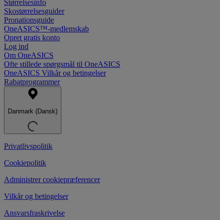
Størrelsesinfo
Skostørrelsesguider
Pronationsguide
OneASICS™-medlemskab
Opret gratis konto
Log ind
Om OneASICS
Ofte stillede spørgsmål til OneASICS
OneASICS Vilkår og betingelser
Rabatprogrammer
Danmark (Dansk)
Privatlivspolitik
Cookiepolitik
Administrer cookiepræferencer
Vilkår og betingelser
Ansvarsfraskrivelse