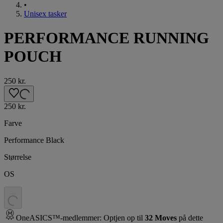
•
Unisex tasker
PERFORMANCE RUNNING
POUCH
250 kr.
250 kr.
Farve
Performance Black
Størrelse
OS
.
.
.
OneASICS™-medlemmer: Optjen op til
32
Moves
på dette