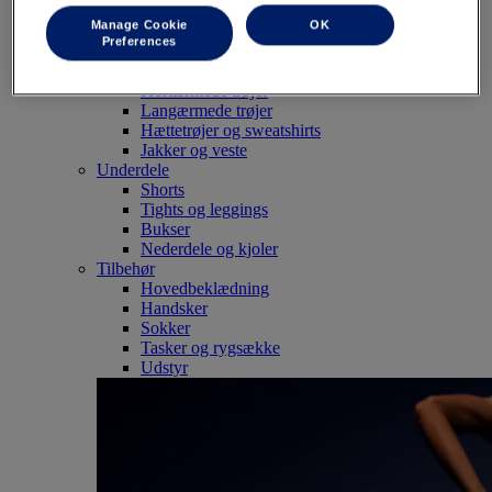
SportStyle
Manage Cookie
OK
Toppe
Preferences
Sports-bh'er
Tanktoppe
Kortærmede trøjer
Langærmede trøjer
Hættetrøjer og sweatshirts
Jakker og veste
Underdele
Shorts
Tights og leggings
Bukser
Nederdele og kjoler
Tilbehør
Hovedbeklædning
Handsker
Sokker
Tasker og rygsække
Udstyr