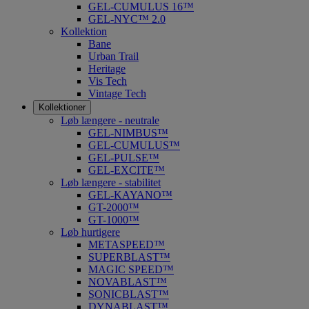
GEL-CUMULUS 16™
GEL-NYC™ 2.0
Kollektion
Bane
Urban Trail
Heritage
Vis Tech
Vintage Tech
Kollektioner
Løb længere - neutrale
GEL-NIMBUS™
GEL-CUMULUS™
GEL-PULSE™
GEL-EXCITE™
Løb længere - stabilitet
GEL-KAYANO™
GT-2000™
GT-1000™
Løb hurtigere
METASPEED™
SUPERBLAST™
MAGIC SPEED™
NOVABLAST™
SONICBLAST™
DYNABLAST™