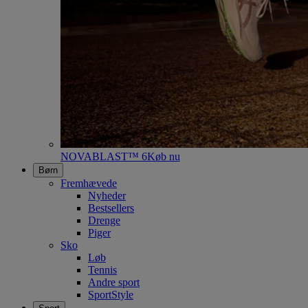
NOVABLAST™ 6
Køb nu
Børn
Fremhævede
Nyheder
Bestsellers
Drenge
Piger
Sko
Løb
Tennis
Andre sport
SportStyle