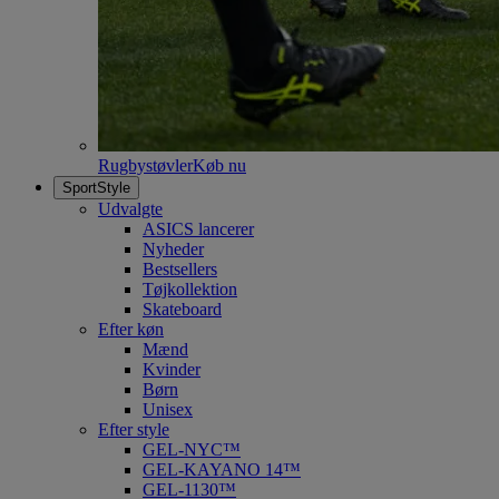
Rugbystøvler
Køb nu
SportStyle
Udvalgte
ASICS lancerer
Nyheder
Bestsellers
Tøjkollektion
Skateboard
Efter køn
Mænd
Kvinder
Børn
Unisex
Efter style
GEL-NYC™
GEL-KAYANO 14™
GEL-1130™