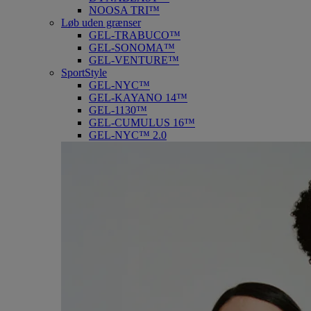
NOOSA TRI™
Løb uden grænser
GEL-TRABUCO™
GEL-SONOMA™
GEL-VENTURE™
SportStyle
GEL-NYC™
GEL-KAYANO 14™
GEL-1130™
GEL-CUMULUS 16™
GEL-NYC™ 2.0