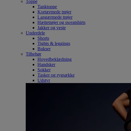
Toppe
Tanktoppe
Kortærmede trøjer
Langærmede trøjer
Hættetrøjer og sweatshirts
Jakker og veste
Underdele
Shorts
Tights & leggings
Bukser
Tilbehør
Hovedbeklædning
Handsker
Sokker
Tasker og rygsække
Udstyr