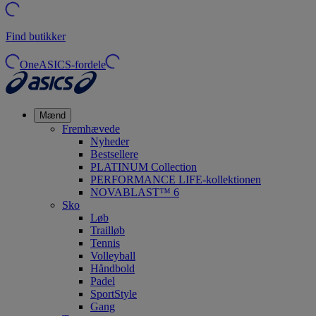
Find butikker
OneASICS-fordele
Mænd
Fremhævede
Nyheder
Bestsellere
PLATINUM Collection
PERFORMANCE LIFE-kollektionen
NOVABLAST™ 6
Sko
Løb
Trailløb
Tennis
Volleyball
Håndbold
Padel
SportStyle
Gang