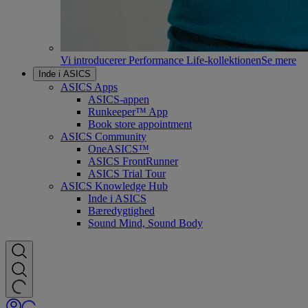
Vi introducerer Performance Life-kollektionen
Se mere
Inde i ASICS
ASICS Apps
ASICS-appen
Runkeeper™ App
Book store appointment
ASICS Community
OneASICS™
ASICS FrontRunner
ASICS Trial Tour
ASICS Knowledge Hub
Inde i ASICS
Bæredygtighed
Sound Mind, Sound Body