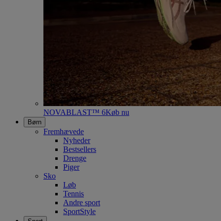
NOVABLAST™ 6
Køb nu
Børn
Fremhævede
Nyheder
Bestsellers
Drenge
Piger
Sko
Løb
Tennis
Andre sport
SportStyle