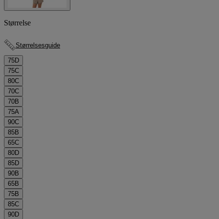
Størrelse
Størrelsesguide
75D
75C
80C
70C
70B
75A
90C
85B
65C
80D
85D
90B
65B
75B
85C
90D