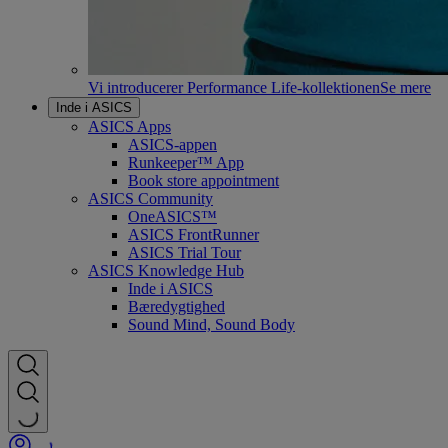
Vi introducerer Performance Life-kollektionen
Se mere
Inde i ASICS
ASICS Apps
ASICS-appen
Runkeeper™ App
Book store appointment
ASICS Community
OneASICS™
ASICS FrontRunner
ASICS Trial Tour
ASICS Knowledge Hub
Inde i ASICS
Bæredygtighed
Sound Mind, Sound Body