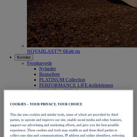
NOVABLAST™ 6
Køb nu
Kvinder
Fremhævede
Nyheder
Bestsellere
PLATINUM Collection
PERFORMANCE LIFE-kollektionen
NOVABLAST™ 6
Sko
Løb
COOKIES – YOUR PRIVACY, YOUR CHOICE
Trailløb
Tennis
This site uses cookies and similar tools, some of which are provided by third
Volleyball
parties, to operate and improve our site, enable social media and other features,
Håndbold
support our advertising and marketing efforts, and give you the best possible
Padel
experience. These cookies and tools may enable us and these third parties to
Netbold
collect user data and communications, IP address and online identifiers, referring