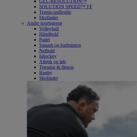
GEL-RESOLUTION™
SOLUTION SPEED™ FF
Tennis-spillestile
Skofinder
Andre sportsgrene
Volleyball
Håndbold
Padel
Squash og badminton
Netbold
Ishockey
Atletik og løb
Træning & fitness
Rugby
Skofinder