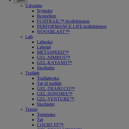
Sport
Udvalgte
Nyheder
Bestsellere
FUJITRAIL™-Kollektionen
PERFORMANCE LIFE-kollektionen
NOVABLAST™
Løb
Løbesko
Løbetøj
METASPEED™
GEL-NIMBUS™
GEL-KAYANO™
Skofinder
Trailløb
Trailløbesko
Tøj til trailløb
GEL-TRABUCO™
GEL-SONOMA™
GEL-VENTURE™
Skofinder
Tennis
Tennissko
Tøj
COURT FF™