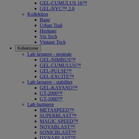
GEL-CUMULUS 16™
GEL-NYC™ 2.0
Kollektion
Bane
Urban Trail
Heritage
Vis Tech
Vintage Tech
Kollektioner
Løb længere - neutrale
GEL-NIMBUS™
GEL-CUMULUS™
GEL-PULSE™
GEL-EXCITE™
Løb længere - stabilitet
GEL-KAYANO™
GT-2000™
GT-1000™
Løb hurtigere
METASPEED™
SUPERBLAST™
MAGIC SPEED™
NOVABLAST™
SONICBLAST™
DYNABLAST™