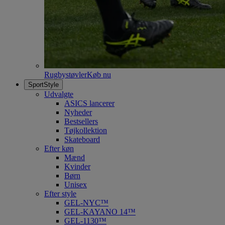
Rugbystøvler
Køb nu
SportStyle
Udvalgte
ASICS lancerer
Nyheder
Bestsellers
Tøjkollektion
Skateboard
Efter køn
Mænd
Kvinder
Børn
Unisex
Efter style
GEL-NYC™
GEL-KAYANO 14™
GEL-1130™