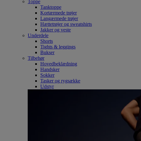
Toppe
Tanktoppe
Kortærmede trøjer
Langærmede trøjer
Hættetrøjer og sweatshirts
Jakker og veste
Underdele
Shorts
Tights & leggings
Bukser
Tilbehør
Hovedbeklædning
Handsker
Sokker
Tasker og rygsække
Udstyr