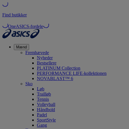
Find butikker
OneASICS-fordele
Mænd
Fremhævede
Nyheder
Bestsellere
PLATINUM Collection
PERFORMANCE LIFE-kollektionen
NOVABLAST™ 6
Sko
Løb
Trailløb
Tennis
Volleyball
Håndbold
Padel
SportStyle
Gang