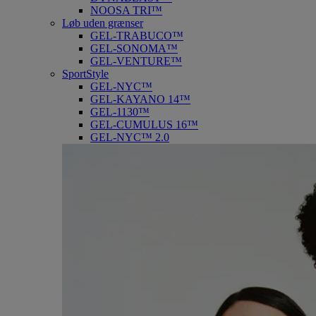
NOOSA TRI™
Løb uden grænser
GEL-TRABUCO™
GEL-SONOMA™
GEL-VENTURE™
SportStyle
GEL-NYC™
GEL-KAYANO 14™
GEL-1130™
GEL-CUMULUS 16™
GEL-NYC™ 2.0