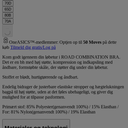
70D
65D
80B
70A
.
.
.
OneASICS™-medlemmer: Optjen op til
50
Moves
på dette
køb
Tilmeld dig gratis/Log på
Kom godt igennem din løbetur i ROAD COMBINATION BRA.
Det er en bh med høj støtte, kompression og indkapsling med
åndbare, formstøbte skåle, der støtter dig under din løbetur.
Stoffet er blødt, hurtigtørrende og åndbart.
Endelig bidrager de justerbare elastiske stropper og hægtelukningen
bagpå til høj støtte, uden at det føles ubehageligt, og giver dig
mulighed for at tilpasse pasformen.
Primært stof: 85% Polyester(genanvendt 100%) / 15% Elasthan /
For: 81% Nylon(genanvendt 100%) / 19% Elasthan
Materialer og teknologi