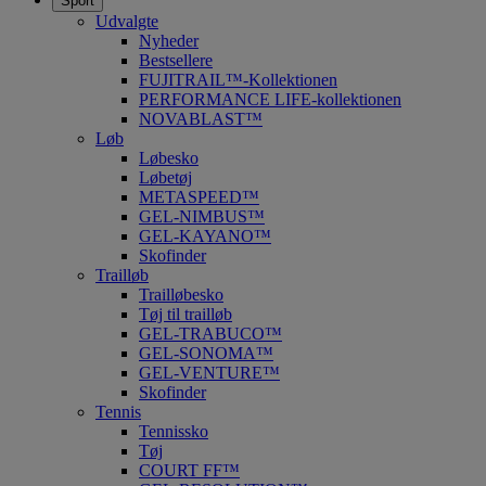
Sport
Udvalgte
Nyheder
Bestsellere
FUJITRAIL™-Kollektionen
PERFORMANCE LIFE-kollektionen
NOVABLAST™
Løb
Løbesko
Løbetøj
METASPEED™
GEL-NIMBUS™
GEL-KAYANO™
Skofinder
Trailløb
Trailløbesko
Tøj til trailløb
GEL-TRABUCO™
GEL-SONOMA™
GEL-VENTURE™
Skofinder
Tennis
Tennissko
Tøj
COURT FF™