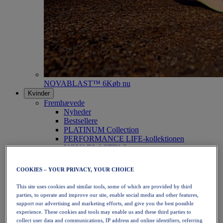
NOVABLAST™ 6
Køb nu
Kvinder
Fremhævede
Nyheder
Bestsellere
PLATINUM Collection
PERFORMANCE LIFE-kollektionen
NOVABLAST™ 6
Sko
Løb
COOKIES – YOUR PRIVACY, YOUR CHOICE
Trailløb
Tennis
This site uses cookies and similar tools, some of which are provided by third
Volleyball
parties, to operate and improve our site, enable social media and other features,
Håndbold
support our advertising and marketing efforts, and give you the best possible
Padel
experience. These cookies and tools may enable us and these third parties to
Netbold
collect user data and communications, IP address and online identifiers, referring