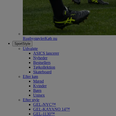
Rugbystøvler
Køb nu
SportStyle
Udvalgte
ASICS lancerer
Nyheder
Bestsellers
Tøjkollektion
Skateboard
Efter køn
Mænd
Kvinder
Børn
Unisex
Efter style
GEL-NYC™
GEL-KAYANO 14™
GEL-1130™