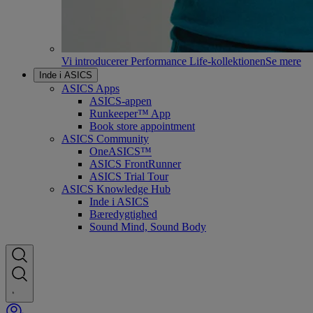
Vi introducerer Performance Life-kollektionen
Se mere
Inde i ASICS
ASICS Apps
ASICS-appen
Runkeeper™ App
Book store appointment
ASICS Community
OneASICS™
ASICS FrontRunner
ASICS Trial Tour
ASICS Knowledge Hub
Inde i ASICS
Bæredygtighed
Sound Mind, Sound Body