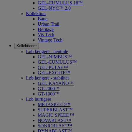
GEL-CUMULUS 16™
GEL-NYC™ 2.0
Kollektion
Bane
Urban Trail
Heritage
Vis Tech
Vintage Tech
Kollektioner
Løb længere - neutrale
GEL-NIMBUS™
GEL-CUMULUS™
GEL-PULSE™
GEL-EXCITE™
Løb længere - stabilitet
GEL-KAYANO™
GT-2000™
GT-1000™
Løb hurtigere
METASPEED™
SUPERBLAST™
MAGIC SPEED™
NOVABLAST™
SONICBLAST™
DYNABLAST™