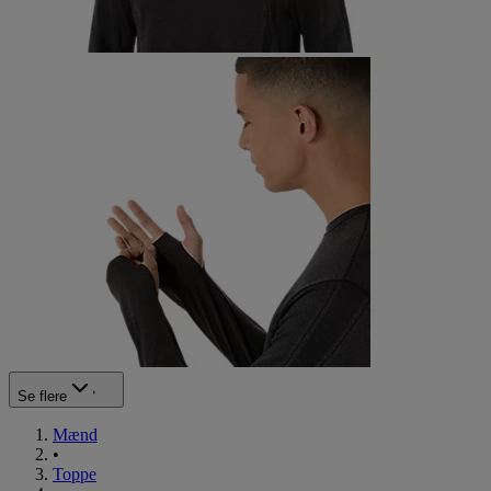
Se flere
Mænd
•
Toppe