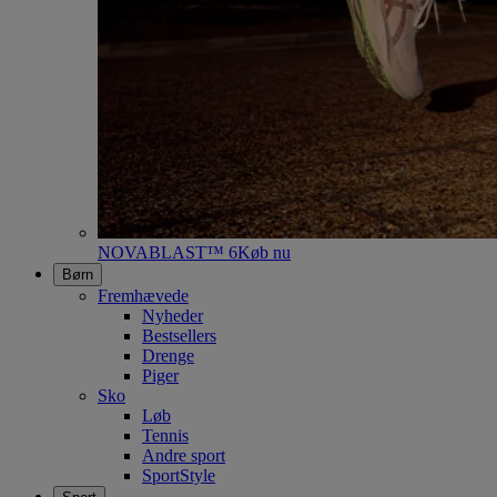
NOVABLAST™ 6
Køb nu
Børn
Fremhævede
Nyheder
Bestsellers
Drenge
Piger
Sko
Løb
Tennis
Andre sport
SportStyle