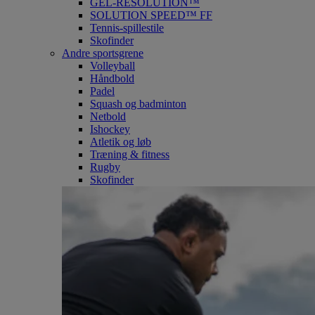
GEL-RESOLUTION™
SOLUTION SPEED™ FF
Tennis-spillestile
Skofinder
Andre sportsgrene
Volleyball
Håndbold
Padel
Squash og badminton
Netbold
Ishockey
Atletik og løb
Træning & fitness
Rugby
Skofinder