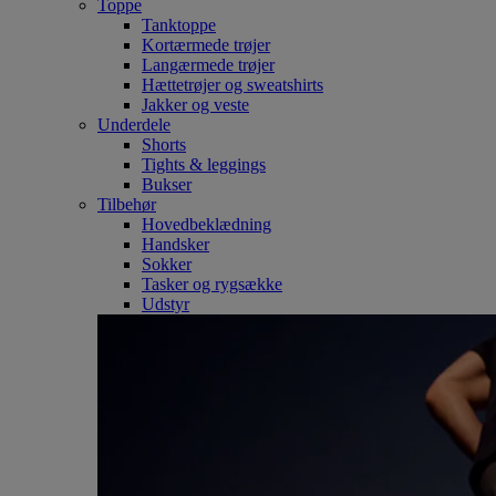
Toppe
Tanktoppe
Kortærmede trøjer
Langærmede trøjer
Hættetrøjer og sweatshirts
Jakker og veste
Underdele
Shorts
Tights & leggings
Bukser
Tilbehør
Hovedbeklædning
Handsker
Sokker
Tasker og rygsække
Udstyr