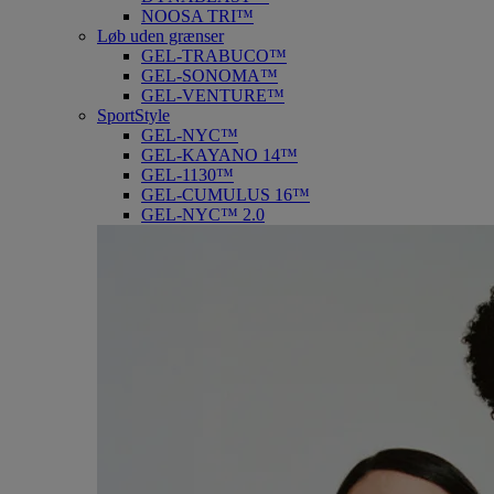
NOOSA TRI™
Løb uden grænser
GEL-TRABUCO™
GEL-SONOMA™
GEL-VENTURE™
SportStyle
GEL-NYC™
GEL-KAYANO 14™
GEL-1130™
GEL-CUMULUS 16™
GEL-NYC™ 2.0