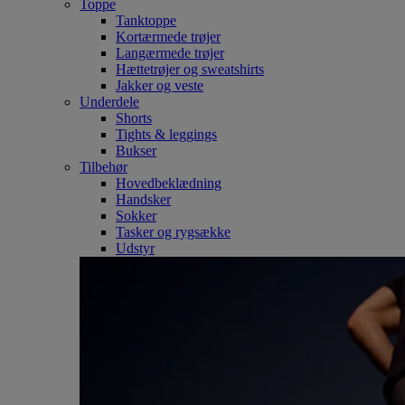
Toppe
Tanktoppe
Kortærmede trøjer
Langærmede trøjer
Hættetrøjer og sweatshirts
Jakker og veste
Underdele
Shorts
Tights & leggings
Bukser
Tilbehør
Hovedbeklædning
Handsker
Sokker
Tasker og rygsække
Udstyr