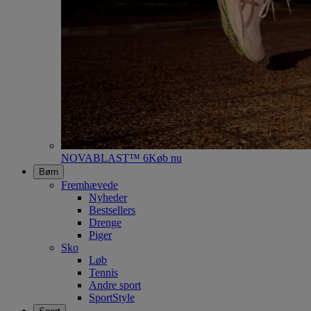
NOVABLAST™ 6
Køb nu
Børn
Fremhævede
Nyheder
Bestsellers
Drenge
Piger
Sko
Løb
Tennis
Andre sport
SportStyle