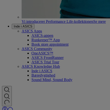
Vi introducerer Performance Life-kollektionen
Se mere
Inde i ASICS
ASICS Apps
ASICS-appen
Runkeeper™ App
Book store appointment
ASICS Community
OneASICS™
ASICS FrontRunner
ASICS Trial Tour
ASICS Knowledge Hub
Inde i ASICS
Bæredygtighed
Sound Mind, Sound Body