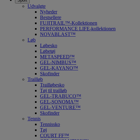
Sport
Udvalgte
Nyheder
Bestsellere
FUJITRAIL™-Kollektionen
PERFORMANCE LIFE-kollektionen
NOVABLAST™
Løb
Løbesko
Løbetøj
METASPEED™
GEL-NIMBUS™
GEL-KAYANO™
Skofinder
Trailløb
Trailløbesko
Tøj til trailløb
GEL-TRABUCO™
GEL-SONOMA™
GEL-VENTURE™
Skofinder
Tennis
Tennissko
Tøj
COURT FF™