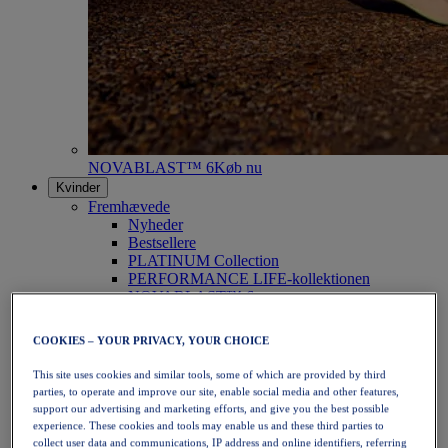
NOVABLAST™ 6
Køb nu
Kvinder
Fremhævede
Nyheder
Bestsellere
PLATINUM Collection
PERFORMANCE LIFE-kollektionen
NOVABLAST™ 6
Sko
Løb
COOKIES – YOUR PRIVACY, YOUR CHOICE
Trailløb
Tennis
This site uses cookies and similar tools, some of which are provided by third
Volleyball
parties, to operate and improve our site, enable social media and other features,
Håndbold
support our advertising and marketing efforts, and give you the best possible
Padel
experience. These cookies and tools may enable us and these third parties to
Netbold
collect user data and communications, IP address and online identifiers, referring