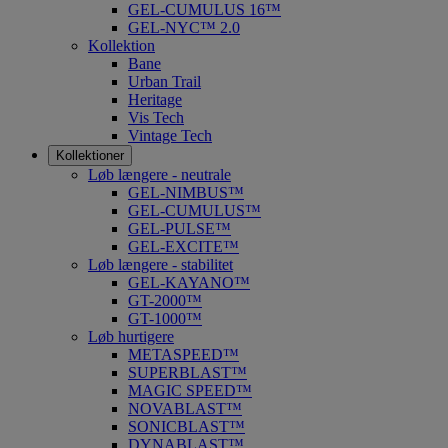
GEL-CUMULUS 16™
GEL-NYC™ 2.0
Kollektion
Bane
Urban Trail
Heritage
Vis Tech
Vintage Tech
Kollektioner
Løb længere - neutrale
GEL-NIMBUS™
GEL-CUMULUS™
GEL-PULSE™
GEL-EXCITE™
Løb længere - stabilitet
GEL-KAYANO™
GT-2000™
GT-1000™
Løb hurtigere
METASPEED™
SUPERBLAST™
MAGIC SPEED™
NOVABLAST™
SONICBLAST™
DYNABLAST™