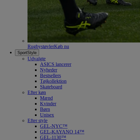
Rugbystøvler
Køb nu
SportStyle
Udvalgte
ASICS lancerer
Nyheder
Bestsellers
Tøjkollektion
Skateboard
Efter køn
Mænd
Kvinder
Børn
Unisex
Efter style
GEL-NYC™
GEL-KAYANO 14™
GEL-1130™