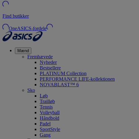
Find butikker
OneASICS-fordele
Mænd
Fremhævede
Nyheder
Bestsellere
PLATINUM Collection
PERFORMANCE LIFE-kollektionen
NOVABLAST™ 6
Sko
Løb
Trailløb
Tennis
Volleyball
Håndbold
Padel
SportStyle
Gang