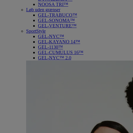
NOOSA TRI™
Løb uden grænser
GEL-TRABUCO™
GEL-SONOMA™
GEL-VENTURE™
SportStyle
GEL-NYC™
GEL-KAYANO 14™
GEL-1130™
GEL-CUMULUS 16™
GEL-NYC™ 2.0