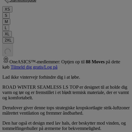
Størrelsesguide
XS
S
M
L
XL
2XL
.
.
.
OneASICS™-medlemmer: Optjen op til
88
Moves
på dette
køb
Tilmeld dig gratis/Log på
Lad ikke vintervejr forhindre dig i at løbe.
ROAD WINTER SEAMLESS LS TOP er designet til at holde dig
varm og tør og er fremstillet i et blødt termisk materiale, der er varmt
og komfortabelt.
Derudover giver denne tops strategiske kropskortlagte strik-luftzoner
målrettet ventilation og fremmer åndbarhed.
Den har også et design med lav hals, der beskytter mod vinden, og
tommelfingerhuller på ærmerne for bekvemmelighed.