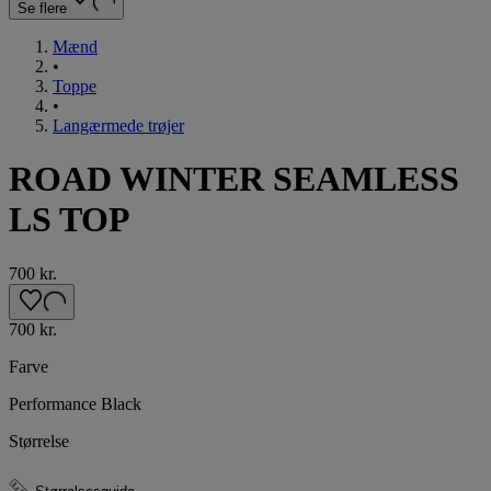
Se flere
Mænd
•
Toppe
•
Langærmede trøjer
ROAD WINTER SEAMLESS
LS TOP
700 kr.
700 kr.
Farve
Performance Black
Størrelse