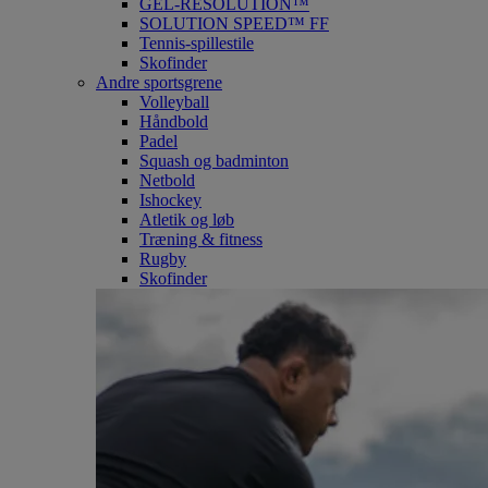
GEL-RESOLUTION™
SOLUTION SPEED™ FF
Tennis-spillestile
Skofinder
Andre sportsgrene
Volleyball
Håndbold
Padel
Squash og badminton
Netbold
Ishockey
Atletik og løb
Træning & fitness
Rugby
Skofinder