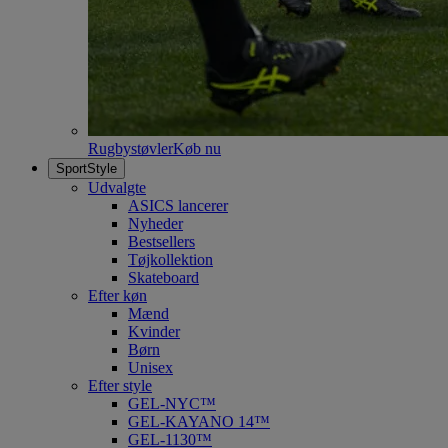
Rugbystøvler
Køb nu
SportStyle
Udvalgte
ASICS lancerer
Nyheder
Bestsellers
Tøjkollektion
Skateboard
Efter køn
Mænd
Kvinder
Børn
Unisex
Efter style
GEL-NYC™
GEL-KAYANO 14™
GEL-1130™