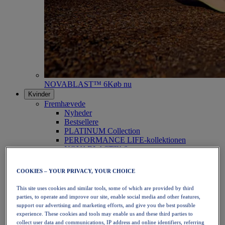
NOVABLAST™ 6
Køb nu
Kvinder
Fremhævede
Nyheder
Bestsellere
PLATINUM Collection
PERFORMANCE LIFE-kollektionen
NOVABLAST™ 6
Sko
Løb
COOKIES – YOUR PRIVACY, YOUR CHOICE
Trailløb
Tennis
This site uses cookies and similar tools, some of which are provided by third
Volleyball
parties, to operate and improve our site, enable social media and other features,
Håndbold
support our advertising and marketing efforts, and give you the best possible
Padel
experience. These cookies and tools may enable us and these third parties to
Netbold
collect user data and communications, IP address and online identifiers, referring