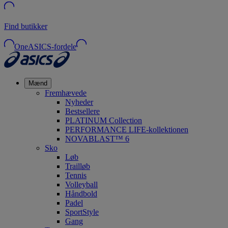
Find butikker
OneASICS-fordele
Mænd
Fremhævede
Nyheder
Bestsellere
PLATINUM Collection
PERFORMANCE LIFE-kollektionen
NOVABLAST™ 6
Sko
Løb
Trailløb
Tennis
Volleyball
Håndbold
Padel
SportStyle
Gang