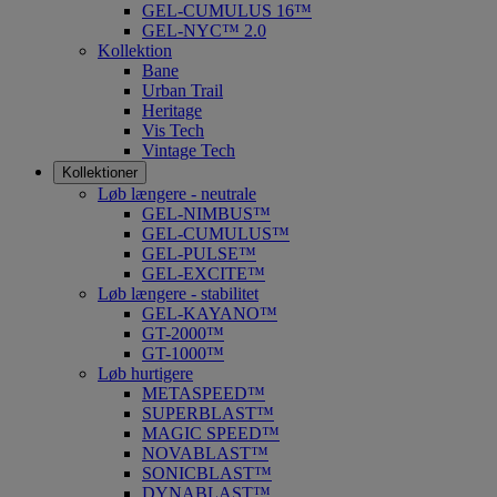
GEL-CUMULUS 16™
GEL-NYC™ 2.0
Kollektion
Bane
Urban Trail
Heritage
Vis Tech
Vintage Tech
Kollektioner
Løb længere - neutrale
GEL-NIMBUS™
GEL-CUMULUS™
GEL-PULSE™
GEL-EXCITE™
Løb længere - stabilitet
GEL-KAYANO™
GT-2000™
GT-1000™
Løb hurtigere
METASPEED™
SUPERBLAST™
MAGIC SPEED™
NOVABLAST™
SONICBLAST™
DYNABLAST™