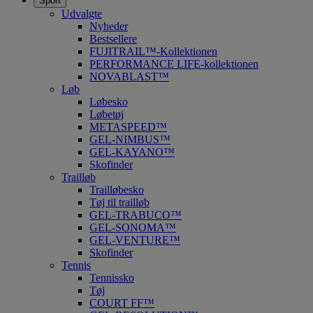
Sport
Udvalgte
Nyheder
Bestsellere
FUJITRAIL™-Kollektionen
PERFORMANCE LIFE-kollektionen
NOVABLAST™
Løb
Løbesko
Løbetøj
METASPEED™
GEL-NIMBUS™
GEL-KAYANO™
Skofinder
Trailløb
Trailløbesko
Tøj til trailløb
GEL-TRABUCO™
GEL-SONOMA™
GEL-VENTURE™
Skofinder
Tennis
Tennissko
Tøj
COURT FF™