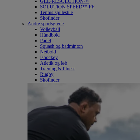
GEL-RESOLUTION™
SOLUTION SPEED™ FF
Tennis-spillestile
Skofinder
Andre sportsgrene
Volleyball
Håndbold
Padel
Squash og badminton
Netbold
Ishockey
Atletik og løb
Træning & fitness
Rugby
Skofinder