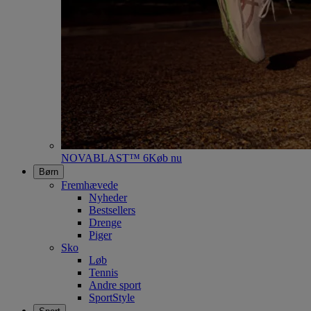
NOVABLAST™ 6
Køb nu
Børn
Fremhævede
Nyheder
Bestsellers
Drenge
Piger
Sko
Løb
Tennis
Andre sport
SportStyle