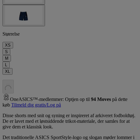
Størrelse
XS
S
M
L
XL
.
.
.
OneASICS™-medlemmer: Optjen op til
94
Moves
på dette
køb
Tilmeld dig gratis/Log på
Disse shorts med snit og syning er inspireret af arkiveret fodboldtøj.
De er lavet med et løstsiddende trikot-materiale, der samles for at
give dem et klassisk look.
Det traditionelle ASICS SportStyle-logo og slogan møder lommer i