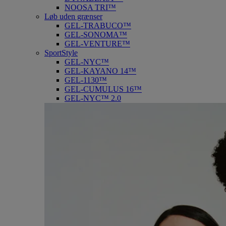
NOOSA TRI™
Løb uden grænser
GEL-TRABUCO™
GEL-SONOMA™
GEL-VENTURE™
SportStyle
GEL-NYC™
GEL-KAYANO 14™
GEL-1130™
GEL-CUMULUS 16™
GEL-NYC™ 2.0