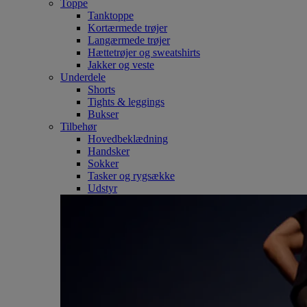
Toppe
Tanktoppe
Kortærmede trøjer
Langærmede trøjer
Hættetrøjer og sweatshirts
Jakker og veste
Underdele
Shorts
Tights & leggings
Bukser
Tilbehør
Hovedbeklædning
Handsker
Sokker
Tasker og rygsække
Udstyr