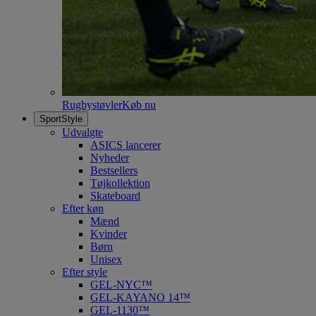
Rugbystøvler
Køb nu
SportStyle
Udvalgte
ASICS lancerer
Nyheder
Bestsellers
Tøjkollektion
Skateboard
Efter køn
Mænd
Kvinder
Børn
Unisex
Efter style
GEL-NYC™
GEL-KAYANO 14™
GEL-1130™