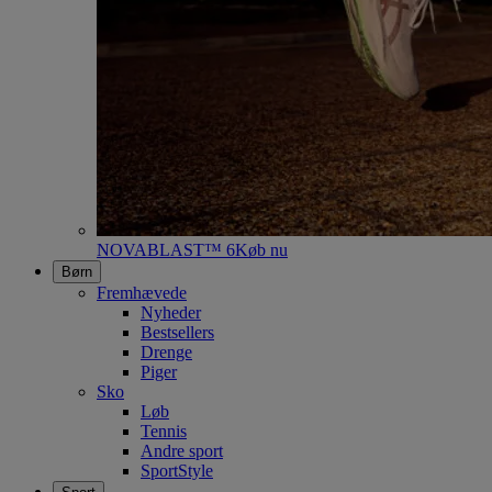
NOVABLAST™ 6
Køb nu
Børn
Fremhævede
Nyheder
Bestsellers
Drenge
Piger
Sko
Løb
Tennis
Andre sport
SportStyle