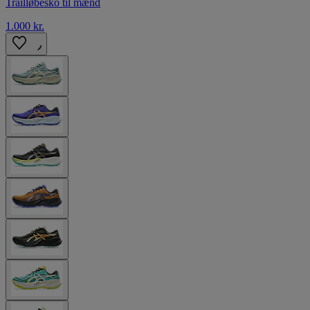
Trailløbesko til mænd
1.000 kr.