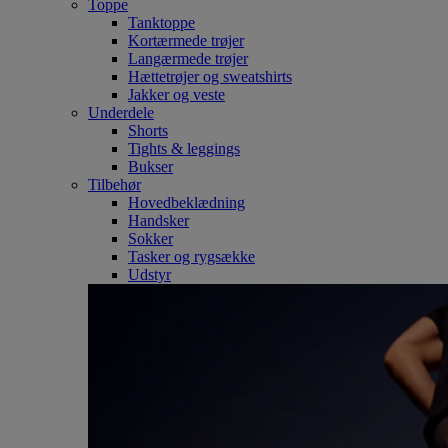
Toppe
Tanktoppe
Kortærmede trøjer
Langærmede trøjer
Hættetrøjer og sweatshirts
Jakker og veste
Underdele
Shorts
Tights & leggings
Bukser
Tilbehør
Hovedbeklædning
Handsker
Sokker
Tasker og rygsække
Udstyr