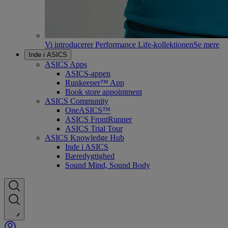
Vi introducerer Performance Life-kollektionen
Se mere
Inde i ASICS
ASICS Apps
ASICS-appen
Runkeeper™ App
Book store appointment
ASICS Community
OneASICS™
ASICS FrontRunner
ASICS Trial Tour
ASICS Knowledge Hub
Inde i ASICS
Bæredygtighed
Sound Mind, Sound Body