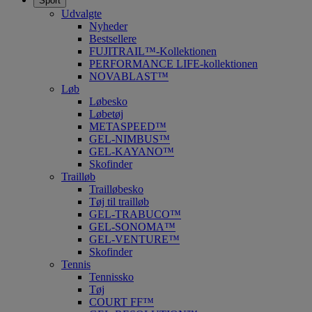
Sport
Udvalgte
Nyheder
Bestsellere
FUJITRAIL™-Kollektionen
PERFORMANCE LIFE-kollektionen
NOVABLAST™
Løb
Løbesko
Løbetøj
METASPEED™
GEL-NIMBUS™
GEL-KAYANO™
Skofinder
Trailløb
Trailløbesko
Tøj til trailløb
GEL-TRABUCO™
GEL-SONOMA™
GEL-VENTURE™
Skofinder
Tennis
Tennissko
Tøj
COURT FF™