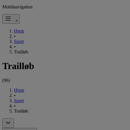
Mobilnavigation
Hjem
•
Sport
•
Trailløb
Trailløb
(
96
)
Hjem
•
Sport
•
Trailløb