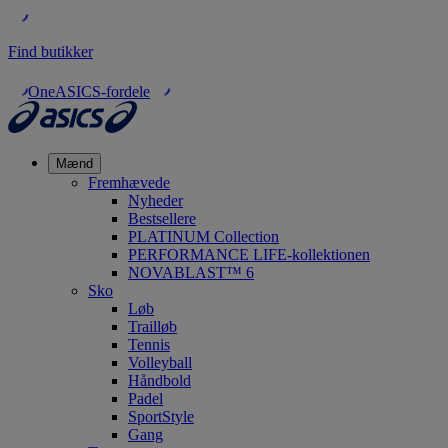
Find butikker
OneASICS-fordele
Mænd
Fremhævede
Nyheder
Bestsellere
PLATINUM Collection
PERFORMANCE LIFE-kollektionen
NOVABLAST™ 6
Sko
Løb
Trailløb
Tennis
Volleyball
Håndbold
Padel
SportStyle
Gang