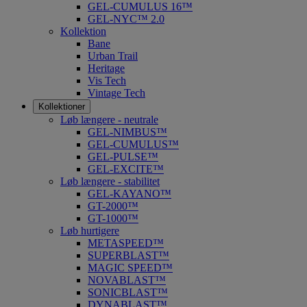
GEL-CUMULUS 16™
GEL-NYC™ 2.0
Kollektion
Bane
Urban Trail
Heritage
Vis Tech
Vintage Tech
Kollektioner
Løb længere - neutrale
GEL-NIMBUS™
GEL-CUMULUS™
GEL-PULSE™
GEL-EXCITE™
Løb længere - stabilitet
GEL-KAYANO™
GT-2000™
GT-1000™
Løb hurtigere
METASPEED™
SUPERBLAST™
MAGIC SPEED™
NOVABLAST™
SONICBLAST™
DYNABLAST™