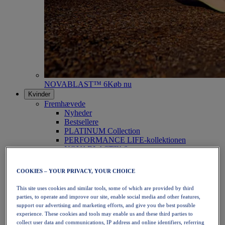
NOVABLAST™ 6
Køb nu
Kvinder
Fremhævede
Nyheder
Bestsellere
PLATINUM Collection
PERFORMANCE LIFE-kollektionen
NOVABLAST™ 6
Sko
Løb
COOKIES – YOUR PRIVACY, YOUR CHOICE
Trailløb
Tennis
This site uses cookies and similar tools, some of which are provided by third
Volleyball
parties, to operate and improve our site, enable social media and other features,
Håndbold
support our advertising and marketing efforts, and give you the best possible
Padel
experience. These cookies and tools may enable us and these third parties to
Netbold
collect user data and communications, IP address and online identifiers, referring