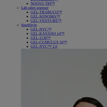
NOOSA TRI™
Løb uden grænser
GEL-TRABUCO™
GEL-SONOMA™
GEL-VENTURE™
SportStyle
GEL-NYC™
GEL-KAYANO 14™
GEL-1130™
GEL-CUMULUS 16™
GEL-NYC™ 2.0