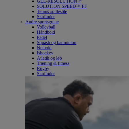
GEL-RESOLUTION™
SOLUTION SPEED™ FF
Tennis-spillestile
Skofinder
Andre sportsgrene
Volleyball
Håndbold
Padel
Squash og badminton
Netbold
Ishockey
Atletik og løb
Træning & fitness
Rugby
Skofinder