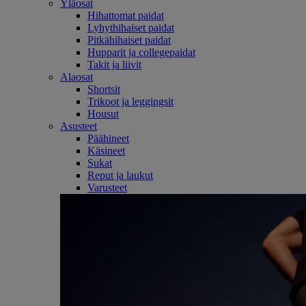
Yläosat
Hihattomat paidat
Lyhythihaiset paidat
Pitkähihaiset paidat
Hupparit ja collegepaidat
Takit ja liivit
Alaosat
Shortsit
Trikoot ja leggingsit
Housut
Asusteet
Päähineet
Käsineet
Sukat
Reput ja laukut
Varusteet