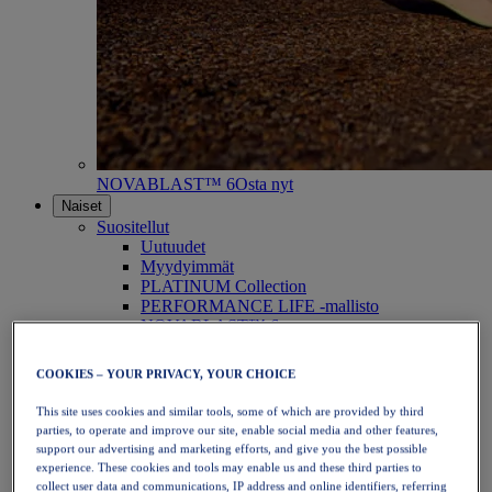
NOVABLAST™ 6
Osta nyt
Naiset
Suositellut
Uutuudet
Myydyimmät
PLATINUM Collection
PERFORMANCE LIFE -mallisto
NOVABLAST™ 6
Kengät
Juoksu
COOKIES – YOUR PRIVACY, YOUR CHOICE
Polkujuoksu
Tennis
This site uses cookies and similar tools, some of which are provided by third
Lentopallo
parties, to operate and improve our site, enable social media and other features,
Käsipallo
support our advertising and marketing efforts, and give you the best possible
Padel
experience. These cookies and tools may enable us and these third parties to
Verkkopallo
collect user data and communications, IP address and online identifiers, referring