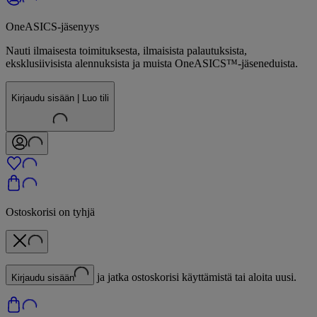
OneASICS-jäsenyys
Nauti ilmaisesta toimituksesta, ilmaisista palautuksista,
eksklusiivisista alennuksista ja muista OneASICS™-jäseneduista.
Kirjaudu sisään | Luo tili
Ostoskorisi on tyhjä
ja jatka ostoskorisi käyttämistä tai aloita uusi.
Kirjaudu sisään