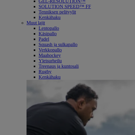
GEL-RESOLUTION™
SOLUTION SPEED™ FF
Tenniksen pelityylit
Kenkähaku
Muut lajit
Lentopallo
Käsipallo
Padel
Squash ja sulkapallo
Verkkopallo
Maahockey
Yleisurheilu
Treenaus ja kuntosali
Rugby
Kenkähaku