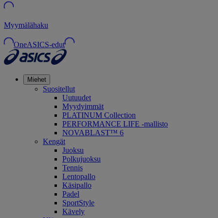
Myymälähaku
OneASICS-edut
Miehet
Suositellut
Uutuudet
Myydyimmät
PLATINUM Collection
PERFORMANCE LIFE -mallisto
NOVABLAST™ 6
Kengät
Juoksu
Polkujuoksu
Tennis
Lentopallo
Käsipallo
Padel
SportStyle
Kävely