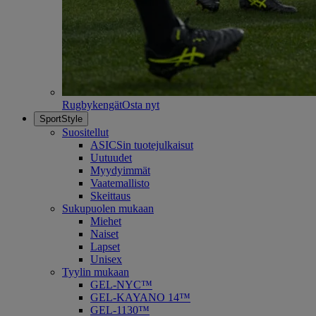
Rugbykengät
Osta nyt
SportStyle
Suositellut
ASICSin tuotejulkaisut
Uutuudet
Myydyimmät
Vaatemallisto
Skeittaus
Sukupuolen mukaan
Miehet
Naiset
Lapset
Unisex
Tyylin mukaan
GEL-NYC™
GEL-KAYANO 14™
GEL-1130™