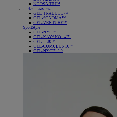
NOOSA TRI™
Juokse maastossa
GEL-TRABUCO™
GEL-SONOMA™
GEL-VENTURE™
SportStyle
GEL-NYC™
GEL-KAYANO 14™
GEL-1130™
GEL-CUMULUS 16™
GEL-NYC™ 2.0