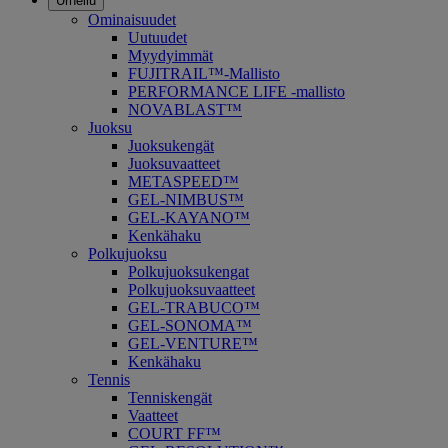
Urheilu
Ominaisuudet
Uutuudet
Myydyimmät
FUJITRAIL™-Mallisto
PERFORMANCE LIFE -mallisto
NOVABLAST™
Juoksu
Juoksukengät
Juoksuvaatteet
METASPEED™
GEL-NIMBUS™
GEL-KAYANO™
Kenkähaku
Polkujuoksu
Polkujuoksukengat
Polkujuoksuvaatteet
GEL-TRABUCO™
GEL-SONOMA™
GEL-VENTURE™
Kenkähaku
Tennis
Tenniskengät
Vaatteet
COURT FF™