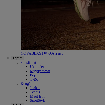
NOVABLAST™ 6
Osta nyt
Lapset
Suositellut
Uutuudet
Myydyimmät
Pojat
Tytöt
Kengät
Juoksu
Tennis
Muut lajit
SportStyle