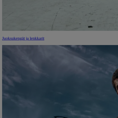
Juoksukengät ja lenkkarit