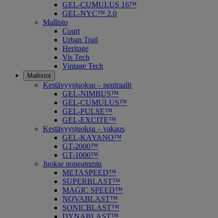
GEL-CUMULUS 16™
GEL-NYC™ 2.0
Mallisto
Court
Urban Trail
Heritage
Vis Tech
Vintage Tech
Mallistot
Kestävyysjuoksu – neutraalit
GEL-NIMBUS™
GEL-CUMULUS™
GEL-PULSE™
GEL-EXCITE™
Kestävyysjuoksu – vakaus
GEL-KAYANO™
GT-2000™
GT-1000™
Juokse nopeammin
METASPEED™
SUPERBLAST™
MAGIC SPEED™
NOVABLAST™
SONICBLAST™
DYNABLAST™