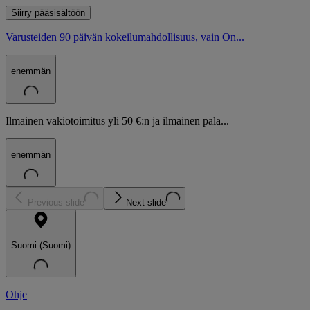
Siirry pääsisältöön
Varusteiden 90 päivän kokeilumahdollisuus, vain On...
enemmän
Ilmainen vakiotoimitus yli 50 €:n ja ilmainen pala...
enemmän
Previous slide
Next slide
Suomi (Suomi)
Ohje