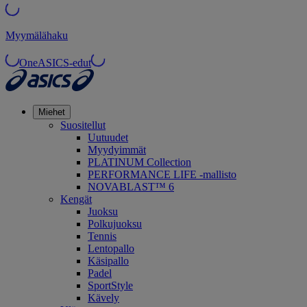
Myymälähaku
OneASICS-edut
Miehet
Suositellut
Uutuudet
Myydyimmät
PLATINUM Collection
PERFORMANCE LIFE -mallisto
NOVABLAST™ 6
Kengät
Juoksu
Polkujuoksu
Tennis
Lentopallo
Käsipallo
Padel
SportStyle
Kävely