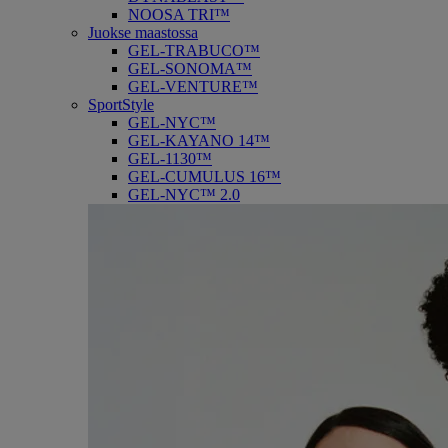
NOOSA TRI™
Juokse maastossa
GEL-TRABUCO™
GEL-SONOMA™
GEL-VENTURE™
SportStyle
GEL-NYC™
GEL-KAYANO 14™
GEL-1130™
GEL-CUMULUS 16™
GEL-NYC™ 2.0