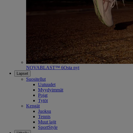
NOVABLAST™ 6
Osta nyt
Lapset
Suositellut
Uutuudet
Myydyimmät
Pojat
Tytöt
Kengät
Juoksu
Tennis
Muut lajit
SportStyle