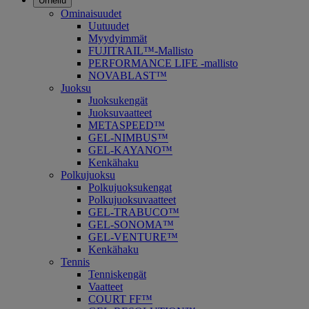
Urheilu
Ominaisuudet
Uutuudet
Myydyimmät
FUJITRAIL™-Mallisto
PERFORMANCE LIFE -mallisto
NOVABLAST™
Juoksu
Juoksukengät
Juoksuvaatteet
METASPEED™
GEL-NIMBUS™
GEL-KAYANO™
Kenkähaku
Polkujuoksu
Polkujuoksukengat
Polkujuoksuvaatteet
GEL-TRABUCO™
GEL-SONOMA™
GEL-VENTURE™
Kenkähaku
Tennis
Tenniskengät
Vaatteet
COURT FF™