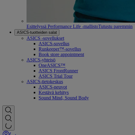
Esittelyssä Performance Life -mallisto
Tutustu paremmin
ASICS-tuotteiden salat
ASICS -sovellukset
ASICS-sovellus
Runkeeper™-sovellus
Book store appointment
ASICS-yhteisö
OneASICS™
ASICS FrontRunner
ASICS Trial Tour
ASICS-tietokeskus
ASICS-neuvot
Kestävä kehitys
Sound Mind, Sound Body