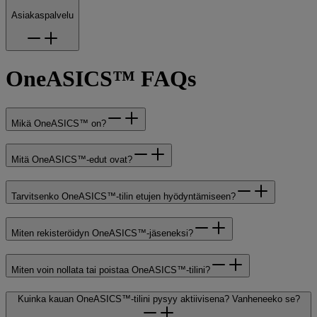
Asiakaspalvelu
OneASICS™ FAQs
Mikä OneASICS™ on?
Mitä OneASICS™-edut ovat?
Tarvitsenko OneASICS™-tilin etujen hyödyntämiseen?
Miten rekisteröidyn OneASICS™-jäseneksi?
Miten voin nollata tai poistaa OneASICS™-tilini?
Kuinka kauan OneASICS™-tilini pysyy aktiivisena? Vanheneeko se?