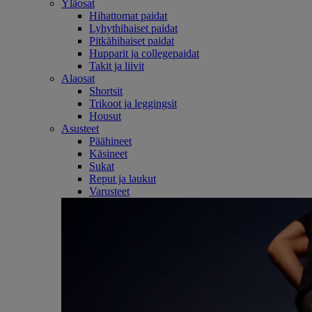
Yläosat
Hihattomat paidat
Lyhythihaiset paidat
Pitkähihaiset paidat
Hupparit ja collegepaidat
Takit ja liivit
Alaosat
Shortsit
Trikoot ja leggingsit
Housut
Asusteet
Päähineet
Käsineet
Sukat
Reput ja laukut
Varusteet