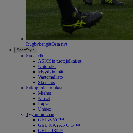
Rugbykengät
Osta nyt
SportStyle
Suositellut
ASICSin tuotejulkaisut
Uutuudet
Myydyimmät
Vaatemallisto
Skeittaus
Sukupuolen mukaan
Miehet
Naiset
Lapset
Unisex
Tyylin mukaan
GEL-NYC™
GEL-KAYANO 14™
GEL-1130™