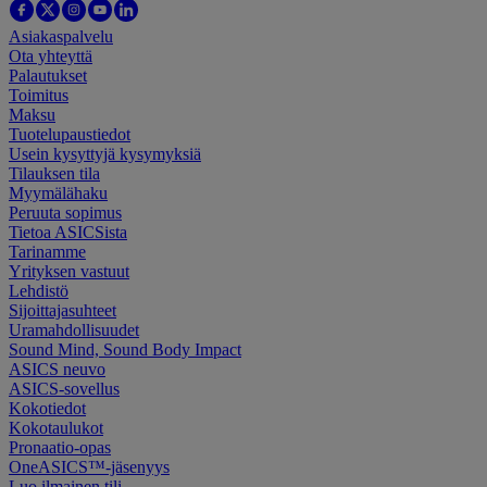
Asiakaspalvelu
Ota yhteyttä
Palautukset
Toimitus
Maksu
Tuotelupaustiedot
Usein kysyttyjä kysymyksiä
Tilauksen tila
Myymälähaku
Peruuta sopimus
Tietoa ASICSista
Tarinamme
Yrityksen vastuut
Lehdistö
Sijoittajasuhteet
Uramahdollisuudet
Sound Mind, Sound Body Impact
ASICS neuvo
ASICS-sovellus
Kokotiedot
Kokotaulukot
Pronaatio-opas
OneASICS™-jäsenyys
Luo ilmainen tili