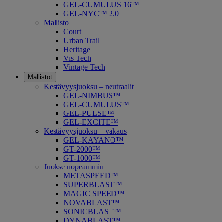
GEL-CUMULUS 16™
GEL-NYC™ 2.0
Mallisto
Court
Urban Trail
Heritage
Vis Tech
Vintage Tech
Mallistot
Kestävyysjuoksu – neutraalit
GEL-NIMBUS™
GEL-CUMULUS™
GEL-PULSE™
GEL-EXCITE™
Kestävyysjuoksu – vakaus
GEL-KAYANO™
GT-2000™
GT-1000™
Juokse nopeammin
METASPEED™
SUPERBLAST™
MAGIC SPEED™
NOVABLAST™
SONICBLAST™
DYNABLAST™