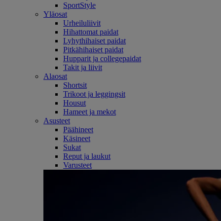
SportStyle
Yläosat
Urheiluliivit
Hihattomat paidat
Lyhythihaiset paidat
Pitkähihaiset paidat
Hupparit ja collegepaidat
Takit ja liivit
Alaosat
Shortsit
Trikoot ja leggingsit
Housut
Hameet ja mekot
Asusteet
Päähineet
Käsineet
Sukat
Reput ja laukut
Varusteet