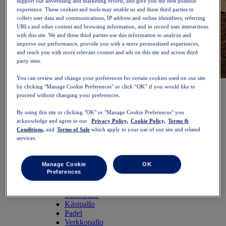
support our advertising and marketing efforts, and give you the best possible
experience. These cookies and tools may enable us and these third parties to
collect user data and communications, IP address and online identifiers, referring
URLs and other content and browsing information, and to record user interactions
with this site. We and these third parties use this information to analyze and
improve our performance, provide you with a more personalized experiences,
and reach you with more relevant content and ads on this site and across third
party sites.
You can review and change your preferences for certain cookies used on our site
NOVABLAST™ 6
Osta nyt
by clicking "Manage Cookie Preferences" or click “OK” if you would like to
Naiset
proceed without changing your preferences.
Suositellut
By using this site or clicking "OK" or "Manage Cookie Preferences" you
Uutuudet
acknowledge and agree to our
Privacy Policy,
Cookie Policy,
Terms &
Myydyimmät
Conditions,
and
Terms of Sale
which apply to your use of our site and related
PLATINUM Collection
services.
PERFORMANCE LIFE -mallisto
NOVABLAST™ 6
Kengät
Manage Cookie
OK
Juoksu
Preferences
Polkujuoksu
Tennis
Lentopallo
Käsipallo
Padel
Verkkopallo