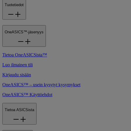
Tuotetiedot
OneASICS™-jäsenyys
Tietoa OneASICSista™
Luo ilmainen tili
Kirjaudu sisään
OneASICS™ – usein kysytyt kysymykset
OneASICS™ Käyttöehdot
Tietoa ASICSista