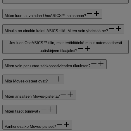
Miten luon tai vaihdan OneASICS™-salasanan?
Minulla on ainakin kaksi ASICS-tiliä. Miten voin yhdistää ne?
Jos luon OneASICS™-tilin, rekisteröidäänkö minut automaattisesti
uutiskirjeen tilaajaksi?
Miten voin peruuttaa sähköpostiviestien tilauksen?
Mitä Moves-pisteet ovat?
Miten ansaitsen Moves-pisteitä?
Miten tasot toimivat?
Vanhenevatko Moves-pisteet?