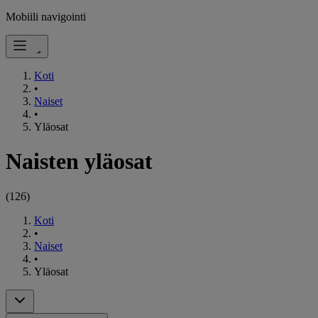
Mobiili navigointi
Koti
•
Naiset
•
Yläosat
Naisten yläosat
(
126
)
Koti
•
Naiset
•
Yläosat