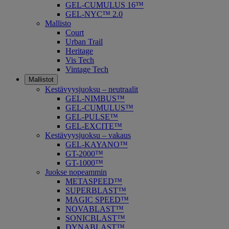
GEL-CUMULUS 16™
GEL-NYC™ 2.0
Mallisto
Court
Urban Trail
Heritage
Vis Tech
Vintage Tech
Mallistot
Kestävyysjuoksu – neutraalit
GEL-NIMBUS™
GEL-CUMULUS™
GEL-PULSE™
GEL-EXCITE™
Kestävyysjuoksu – vakaus
GEL-KAYANO™
GT-2000™
GT-1000™
Juokse nopeammin
METASPEED™
SUPERBLAST™
MAGIC SPEED™
NOVABLAST™
SONICBLAST™
DYNABLAST™