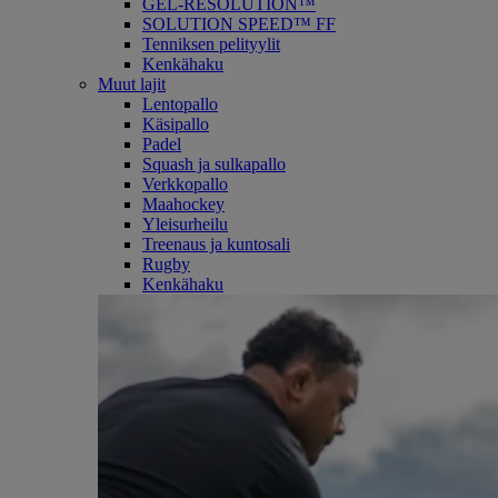
GEL-RESOLUTION™
SOLUTION SPEED™ FF
Tenniksen pelityylit
Kenkähaku
Muut lajit
Lentopallo
Käsipallo
Padel
Squash ja sulkapallo
Verkkopallo
Maahockey
Yleisurheilu
Treenaus ja kuntosali
Rugby
Kenkähaku