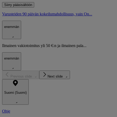
Siirry pääsisältöön
Varusteiden 90 päivän kokeilumahdollisuus, vain On...
enemmän
Ilmainen vakiotoimitus yli 50 €:n ja ilmainen pala...
enemmän
Previous slide
Next slide
Suomi (Suomi)
Ohje