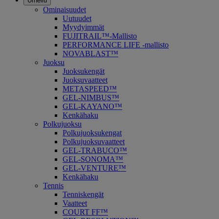
Urheilu
Ominaisuudet
Uutuudet
Myydyimmät
FUJITRAIL™-Mallisto
PERFORMANCE LIFE -mallisto
NOVABLAST™
Juoksu
Juoksukengät
Juoksuvaatteet
METASPEED™
GEL-NIMBUS™
GEL-KAYANO™
Kenkähaku
Polkujuoksu
Polkujuoksukengat
Polkujuoksuvaatteet
GEL-TRABUCO™
GEL-SONOMA™
GEL-VENTURE™
Kenkähaku
Tennis
Tenniskengät
Vaatteet
COURT FF™