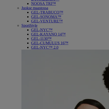
NOOSA TRI™
Juokse maastossa
GEL-TRABUCO™
GEL-SONOMA™
GEL-VENTURE™
SportStyle
GEL-NYC™
GEL-KAYANO 14™
GEL-1130™
GEL-CUMULUS 16™
GEL-NYC™ 2.0