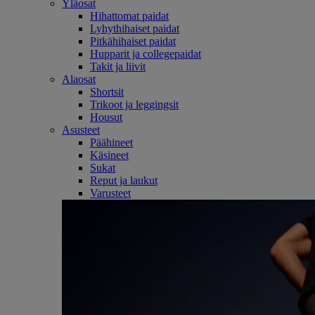
Yläosat
Hihattomat paidat
Lyhythihaiset paidat
Pitkähihaiset paidat
Hupparit ja collegepaidat
Takit ja liivit
Alaosat
Shortsit
Trikoot ja leggingsit
Housut
Asusteet
Päähineet
Käsineet
Sukat
Reput ja laukut
Varusteet