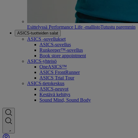
Esittelyssä Performance Life -mallisto
Tutustu paremmin
ASICS-tuotteiden salat
ASICS -sovellukset
ASICS-sovellus
Runkeeper™-sovellus
Book store appointment
ASICS-yhteisö
OneASICS™
ASICS FrontRunner
ASICS Trial Tour
ASICS-tietokeskus
ASICS-neuvot
Kestävä kehitys
Sound Mind, Sound Body