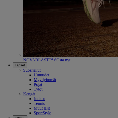
NOVABLAST™ 6
Osta nyt
Lapset
Suositellut
Uutuudet
Myydyimmät
Pojat
Tytöt
Kengät
Juoksu
Tennis
Muut lajit
SportStyle