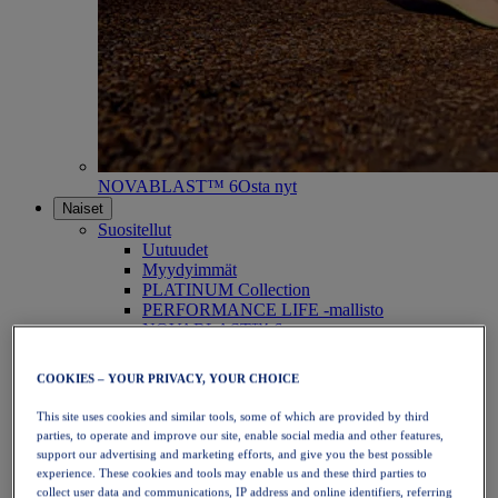
NOVABLAST™ 6
Osta nyt
Naiset
Suositellut
Uutuudet
Myydyimmät
PLATINUM Collection
PERFORMANCE LIFE -mallisto
NOVABLAST™ 6
Kengät
Juoksu
COOKIES – YOUR PRIVACY, YOUR CHOICE
Polkujuoksu
Tennis
This site uses cookies and similar tools, some of which are provided by third
Lentopallo
parties, to operate and improve our site, enable social media and other features,
Käsipallo
support our advertising and marketing efforts, and give you the best possible
Padel
experience. These cookies and tools may enable us and these third parties to
Verkkopallo
collect user data and communications, IP address and online identifiers, referring