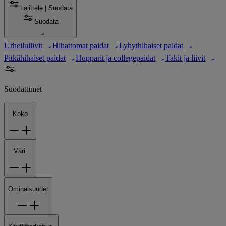
Lajittele | Suodata
Suodata
Urheiluliivit
Hihattomat paidat
Lyhythihaiset paidat
Pitkähihaiset paidat
Hupparit ja collegepaidat
Takit ja liivit
Suodattimet
Koko
Väri
Ominaisuudet