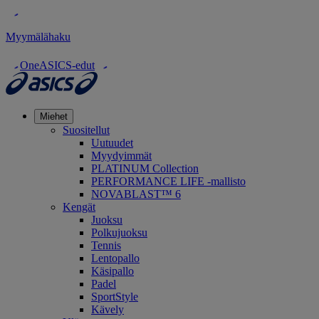
Myymälähaku
OneASICS-edut
Miehet
Suositellut
Uutuudet
Myydyimmät
PLATINUM Collection
PERFORMANCE LIFE -mallisto
NOVABLAST™ 6
Kengät
Juoksu
Polkujuoksu
Tennis
Lentopallo
Käsipallo
Padel
SportStyle
Kävely