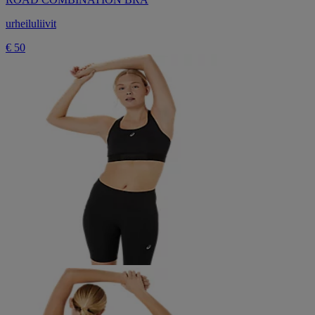
urheiluliivit
€ 50