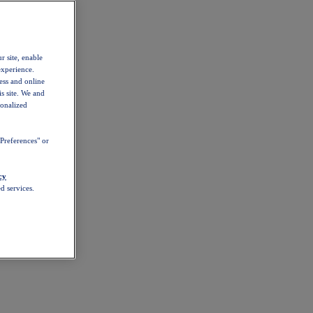
r site, enable
experience.
ess and online
s site. We and
sonalized
Preferences" or
cy
d services.