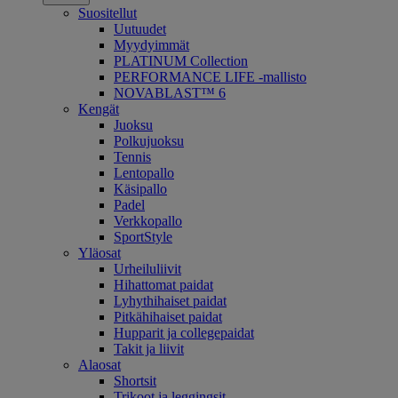
Suositellut
Uutuudet
Myydyimmät
PLATINUM Collection
PERFORMANCE LIFE -mallisto
NOVABLAST™ 6
Kengät
Juoksu
Polkujuoksu
Tennis
Lentopallo
Käsipallo
Padel
Verkkopallo
SportStyle
Yläosat
Urheiluliivit
Hihattomat paidat
Lyhythihaiset paidat
Pitkähihaiset paidat
Hupparit ja collegepaidat
Takit ja liivit
Alaosat
Shortsit
Trikoot ja leggingsit