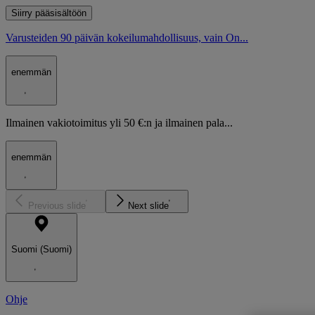
Siirry pääsisältöön
Varusteiden 90 päivän kokeilumahdollisuus, vain On...
enemmän
Ilmainen vakiotoimitus yli 50 €:n ja ilmainen pala...
enemmän
Previous slide
Next slide
Suomi (Suomi)
Ohje