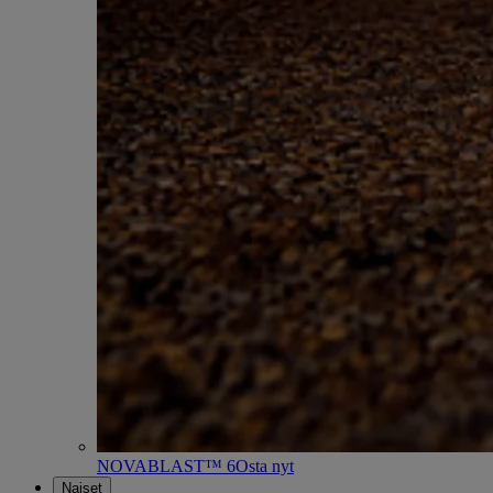
NOVABLAST™ 6
Osta nyt
Naiset