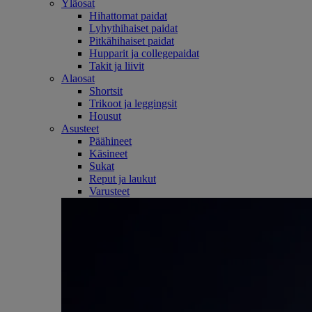
Yläosat
Hihattomat paidat
Lyhythihaiset paidat
Pitkähihaiset paidat
Hupparit ja collegepaidat
Takit ja liivit
Alaosat
Shortsit
Trikoot ja leggingsit
Housut
Asusteet
Päähineet
Käsineet
Sukat
Reput ja laukut
Varusteet