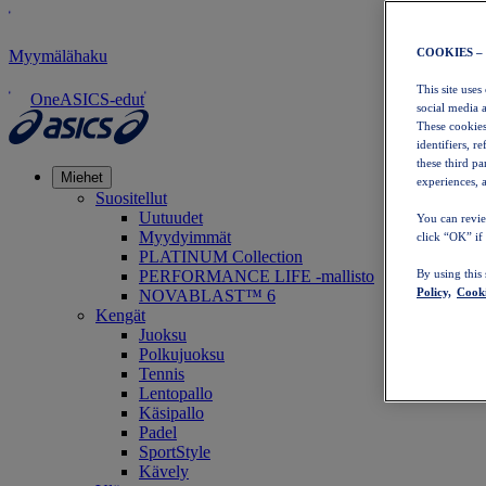
COOKIES –
Myymälähaku
This site uses
OneASICS-edut
social media 
These cookies
identifiers, r
these third p
Miehet
experiences, a
Suositellut
Uutuudet
You can revie
Myydyimmät
click “OK” if
PLATINUM Collection
PERFORMANCE LIFE -mallisto
By using this
Policy,
Cooki
NOVABLAST™ 6
Kengät
Juoksu
Polkujuoksu
Tennis
Lentopallo
Käsipallo
Padel
SportStyle
Kävely