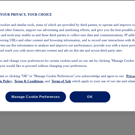
 YOUR PRIVACY, YOUR CHOICE
 cookies and similar tools, some of which are provided by third parties, to operate and improve ou
and other features, support our advertising and marketing efforts, and give you the best possible 
 and tools may enable us and these third parties to collect user data and communications, IP addr
eferring URLs and other content and browsing information, and to record user interactions with thi
arties use this information to analyze and improve our performance, provide you with a more per
nd reach you with more relevant content and ads on this site and across third party sites.
w and change your preferences for certain cookies used on our site by clicking "Manage Cookie 
 you would like to proceed without changing your preferences.
 site or clicking "OK" or "Manage Cookie Preferences" you acknowledge and agree to our
Priva
e Policy,
Terms & Conditions,
and
Terms of Sale
which apply to your use of our site and relate
Manage Cookie Preferences
OK