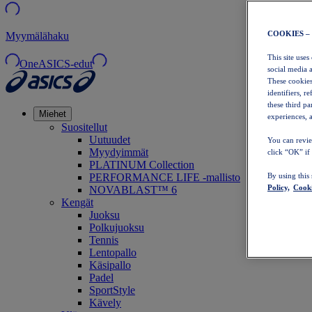
COOKIES –
Myymälähaku
This site uses
OneASICS-edut
social media 
These cookies
identifiers, r
these third p
Miehet
experiences, a
Suositellut
Uutuudet
You can revie
Myydyimmät
click “OK” if
PLATINUM Collection
PERFORMANCE LIFE -mallisto
By using this
Policy,
Cooki
NOVABLAST™ 6
Kengät
Juoksu
Polkujuoksu
Tennis
Lentopallo
Käsipallo
Padel
SportStyle
Kävely