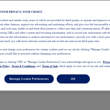
 YOUR PRIVACY, YOUR CHOICE
 cookies and similar tools, some of which are provided by third parties, to operate and improve ou
and other features, support our advertising and marketing efforts, and give you the best possible 
 and tools may enable us and these third parties to collect user data and communications, IP addr
eferring URLs and other content and browsing information, and to record user interactions with thi
arties use this information to analyze and improve our performance, provide you with a more per
nd reach you with more relevant content and ads on this site and across third party sites.
w and change your preferences for certain cookies used on our site by clicking "Manage Cookie 
 you would like to proceed without changing your preferences.
 site or clicking "OK" or "Manage Cookie Preferences" you acknowledge and agree to our
Priva
e Policy,
Terms & Conditions,
and
Terms of Sale
which apply to your use of our site and relate
Manage Cookie Preferences
OK