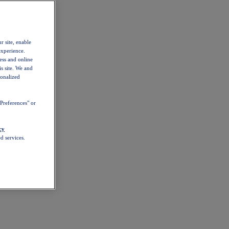
r site, enable
experience.
ess and online
s site. We and
sonalized
Preferences" or
cy
d services.