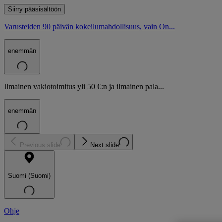
Siirry pääsisältöön
Varusteiden 90 päivän kokeilumahdollisuus, vain On...
enemmän
Ilmainen vakiotoimitus yli 50 €:n ja ilmainen pala...
enemmän
Previous slide
Next slide
Suomi (Suomi)
Ohje