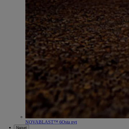
NOVABLAST™ 6
Osta nyt
Naiset