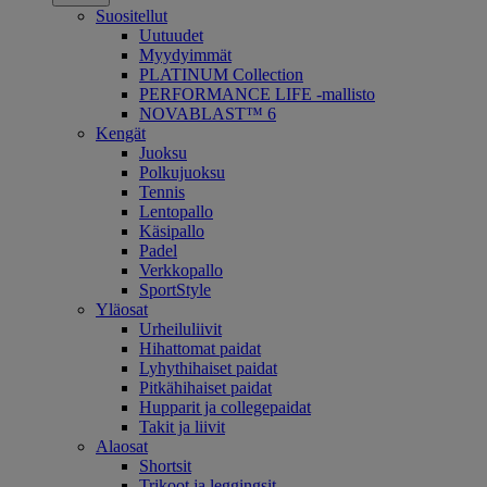
Suositellut
Uutuudet
Myydyimmät
PLATINUM Collection
PERFORMANCE LIFE -mallisto
NOVABLAST™ 6
Kengät
Juoksu
Polkujuoksu
Tennis
Lentopallo
Käsipallo
Padel
Verkkopallo
SportStyle
Yläosat
Urheiluliivit
Hihattomat paidat
Lyhythihaiset paidat
Pitkähihaiset paidat
Hupparit ja collegepaidat
Takit ja liivit
Alaosat
Shortsit
Trikoot ja leggingsit