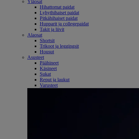
Yläosat
Hihattomat paidat
Lyhythihaiset paidat
Pitkähihaiset paidat
Hupparit ja collegepaidat
Takit ja liivit
Alaosat
Shortsit
Trikoot ja leggingsit
Housut
Asusteet
Päähineet
Käsineet
Sukat
Reput ja laukut
Varusteet