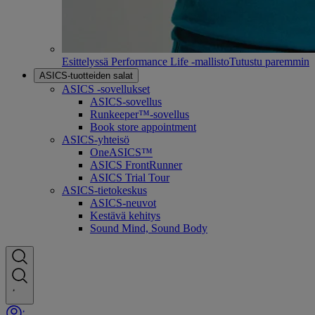
Esittelyssä Performance Life -mallisto
Tutustu paremmin
ASICS-tuotteiden salat
ASICS -sovellukset
ASICS-sovellus
Runkeeper™-sovellus
Book store appointment
ASICS-yhteisö
OneASICS™
ASICS FrontRunner
ASICS Trial Tour
ASICS-tietokeskus
ASICS-neuvot
Kestävä kehitys
Sound Mind, Sound Body