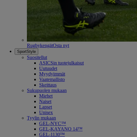
Rugbykengät
Osta nyt
SportStyle
Suositellut
ASICSin tuotejulkaisut
Uutuudet
Myydyimmät
Vaatemallisto
Skeittaus
Sukupuolen mukaan
Miehet
Naiset
Lapset
Unisex
Tyylin mukaan
GEL-NYC™
GEL-KAYANO 14™
GEL-1130™