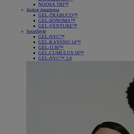
NOOSA TRI™
Juokse maastossa
GEL-TRABUCO™
GEL-SONOMA™
GEL-VENTURE™
SportStyle
GEL-NYC™
GEL-KAYANO 14™
GEL-1130™
GEL-CUMULUS 16™
GEL-NYC™ 2.0