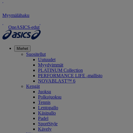
Myymälähaku
OneASICS-edut
Miehet
Suositellut
Uutuudet
Myydyimmät
PLATINUM Collection
PERFORMANCE LIFE -mallisto
NOVABLAST™ 6
Kengät
Juoksu
Polkujuoksu
Tennis
Lentopallo
Käsipallo
Padel
SportStyle
Kävely