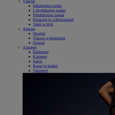
Yläosat
Hihattomat paidat
Lyhythihaiset paidat
Pitkähihaiset paidat
Hupparit ja collegepaidat
Takit ja liivit
Alaosat
Shortsit
Trikoot ja leggingsit
Housut
Asusteet
Päähineet
Käsineet
Sukat
Reput ja laukut
Varusteet