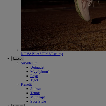
NOVABLAST™ 6
Osta nyt
Lapset
Suositellut
Uutuudet
Myydyimmät
Pojat
Tytöt
Kengät
Juoksu
Tennis
Muut lajit
SportStyle