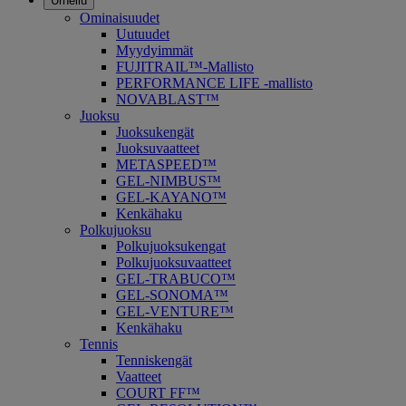
Urheilu
Ominaisuudet
Uutuudet
Myydyimmät
FUJITRAIL™-Mallisto
PERFORMANCE LIFE -mallisto
NOVABLAST™
Juoksu
Juoksukengät
Juoksuvaatteet
METASPEED™
GEL-NIMBUS™
GEL-KAYANO™
Kenkähaku
Polkujuoksu
Polkujuoksukengat
Polkujuoksuvaatteet
GEL-TRABUCO™
GEL-SONOMA™
GEL-VENTURE™
Kenkähaku
Tennis
Tenniskengät
Vaatteet
COURT FF™