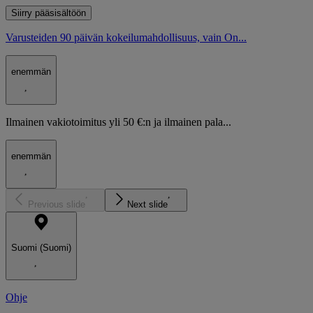
Siirry pääsisältöön
Varusteiden 90 päivän kokeilumahdollisuus, vain On...
enemmän
Ilmainen vakiotoimitus yli 50 €:n ja ilmainen pala...
enemmän
Previous slide
Next slide
Suomi (Suomi)
Ohje