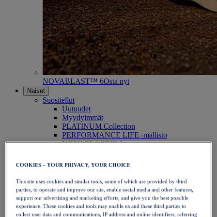
NOVABLAST™ 6
Osta nyt
Naiset
Suositellut
Uutuudet
Myydyimmät
PLATINUM Collection
PERFORMANCE LIFE -mallisto
NOVABLAST™ 6
Kengät
Juoksu
COOKIES – YOUR PRIVACY, YOUR CHOICE
Polkujuoksu
Tennis
This site uses cookies and similar tools, some of which are provided by third
Lentopallo
parties, to operate and improve our site, enable social media and other features,
Käsipallo
support our advertising and marketing efforts, and give you the best possible
Padel
experience. These cookies and tools may enable us and these third parties to
Verkkopallo
collect user data and communications, IP address and online identifiers, referring