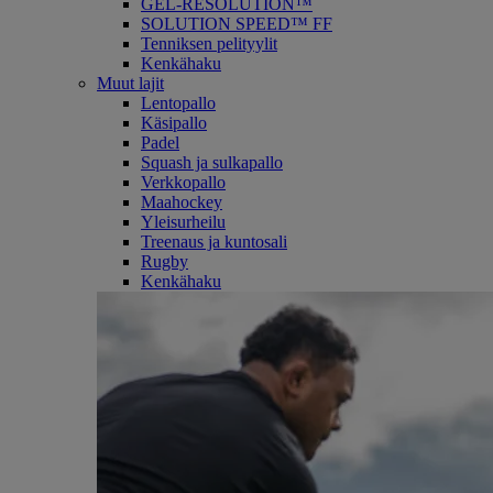
GEL-RESOLUTION™
SOLUTION SPEED™ FF
Tenniksen pelityylit
Kenkähaku
Muut lajit
Lentopallo
Käsipallo
Padel
Squash ja sulkapallo
Verkkopallo
Maahockey
Yleisurheilu
Treenaus ja kuntosali
Rugby
Kenkähaku