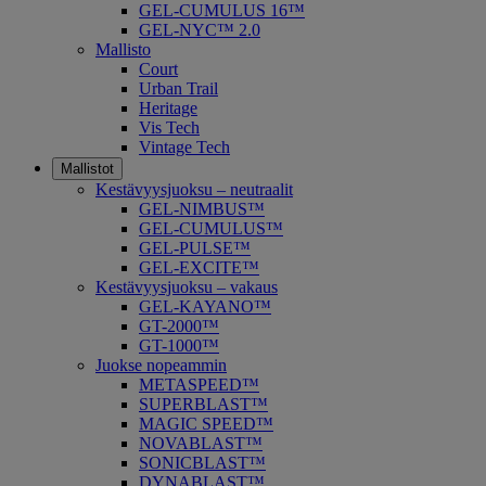
GEL-CUMULUS 16™
GEL-NYC™ 2.0
Mallisto
Court
Urban Trail
Heritage
Vis Tech
Vintage Tech
Mallistot
Kestävyysjuoksu – neutraalit
GEL-NIMBUS™
GEL-CUMULUS™
GEL-PULSE™
GEL-EXCITE™
Kestävyysjuoksu – vakaus
GEL-KAYANO™
GT-2000™
GT-1000™
Juokse nopeammin
METASPEED™
SUPERBLAST™
MAGIC SPEED™
NOVABLAST™
SONICBLAST™
DYNABLAST™