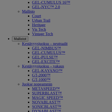
GEL-CUMULUS 16™
GEL-NYC™ 2.0
Mallisto
Court
Urban Trail
Heritage
Vis Tech
Vintage Tech
Mallistot
Kestävyysjuoksu – neutraalit
GEL-NIMBUS™
GEL-CUMULUS™
GEL-PULSE™
GEL-EXCITE™
Kestävyysjuoksu – vakaus
GEL-KAYANO™
GT-2000™
GT-1000™
Juokse nopeammin
METASPEED™
SUPERBLAST™
MAGIC SPEED™
NOVABLAST™
SONICBLAST™
DYNABLAST™