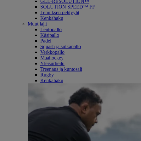
GEL-RESOLUTION™
SOLUTION SPEED™ FF
Tenniksen pelityylit
Kenkähaku
Muut lajit
Lentopallo
Käsipallo
Padel
Squash ja sulkapallo
Verkkopallo
Maahockey
Yleisurheilu
Treenaus ja kuntosali
Rugby
Kenkähaku