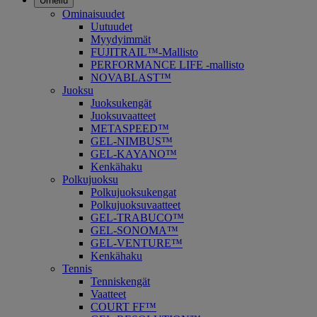
Urheilu
Ominaisuudet
Uutuudet
Myydyimmät
FUJITRAIL™-Mallisto
PERFORMANCE LIFE -mallisto
NOVABLAST™
Juoksu
Juoksukengät
Juoksuvaatteet
METASPEED™
GEL-NIMBUS™
GEL-KAYANO™
Kenkähaku
Polkujuoksu
Polkujuoksukengat
Polkujuoksuvaatteet
GEL-TRABUCO™
GEL-SONOMA™
GEL-VENTURE™
Kenkähaku
Tennis
Tenniskengät
Vaatteet
COURT FF™