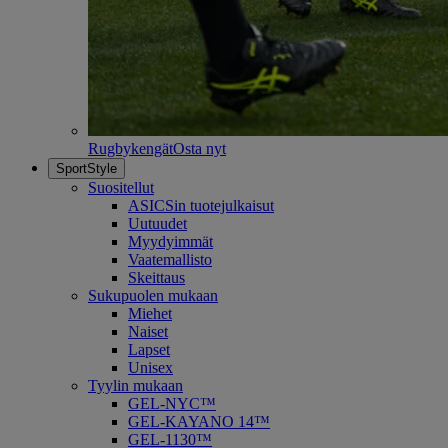
Rugbykengät
Osta nyt
SportStyle
Suositellut
ASICSin tuotejulkaisut
Uutuudet
Myydyimmät
Vaatemallisto
Skeittaus
Sukupuolen mukaan
Miehet
Naiset
Lapset
Unisex
Tyylin mukaan
GEL-NYC™
GEL-KAYANO 14™
GEL-1130™