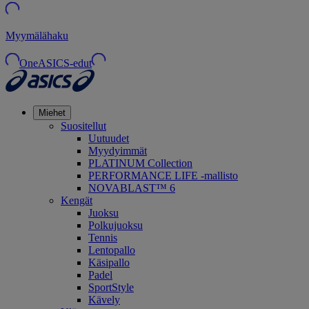
Myymälähaku
OneASICS-edut
Miehet
Suositellut
Uutuudet
Myydyimmät
PLATINUM Collection
PERFORMANCE LIFE -mallisto
NOVABLAST™ 6
Kengät
Juoksu
Polkujuoksu
Tennis
Lentopallo
Käsipallo
Padel
SportStyle
Kävely