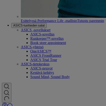
Esittelyssä Performance Life -mallisto
Tutustu paremmin
ASICS-tuotteiden salat
ASICS -sovellukset
ASICS-sovellus
Runkeeper™-sovellus
Book store appointment
ASICS-yhteisö
OneASICS™
ASICS FrontRunner
ASICS Trial Tour
ASICS-tietokeskus
ASICS-neuvot
Kestävä kehitys
Sound Mind, Sound Body