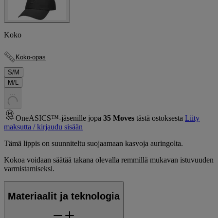
Koko
Koko-opas
S/M
M/L
.
.
.
OneASICS™-jäsenille jopa
35
Moves
tästä ostoksesta
Liity
maksutta / kirjaudu sisään
Tämä lippis on suunniteltu suojaamaan kasvoja auringolta.
Kokoa voidaan säätää takana olevalla remmillä mukavan istuvuuden
varmistamiseksi. ​
Materiaalit ja teknologia