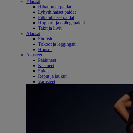
Yläosat
Hihattomat paidat
Lyhythihaiset paidat
Pitkähihaiset paidat
Hupparit ja collegepaidat
Takit ja liivit
Alaosat
Shortsit
Trikoot ja leggingsit
Housut
Asusteet
Päähineet
Käsineet
Sukat
Reput ja laukut
Varusteet