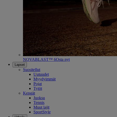
NOVABLAST™ 6
Osta nyt
Lapset
Suositellut
Uutuudet
Myydyimmät
Pojat
Tytöt
Kengät
Juoksu
Tennis
Muut lajit
SportStyle