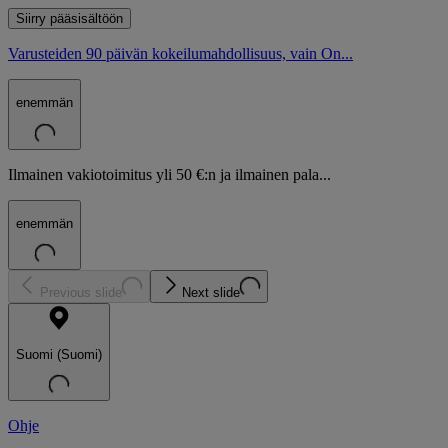
Siirry pääsisältöön
Varusteiden 90 päivän kokeilumahdollisuus, vain On...
enemmän
Ilmainen vakiotoimitus yli 50 €:n ja ilmainen pala...
enemmän
Previous slide
Next slide
Suomi (Suomi)
Ohje