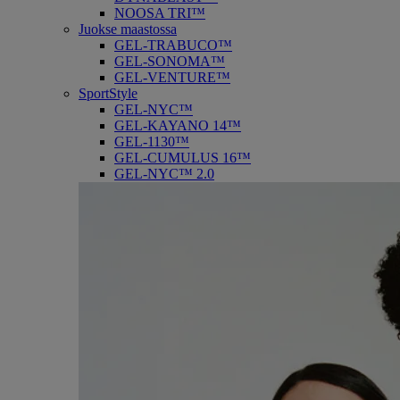
NOOSA TRI™
Juokse maastossa
GEL-TRABUCO™
GEL-SONOMA™
GEL-VENTURE™
SportStyle
GEL-NYC™
GEL-KAYANO 14™
GEL-1130™
GEL-CUMULUS 16™
GEL-NYC™ 2.0