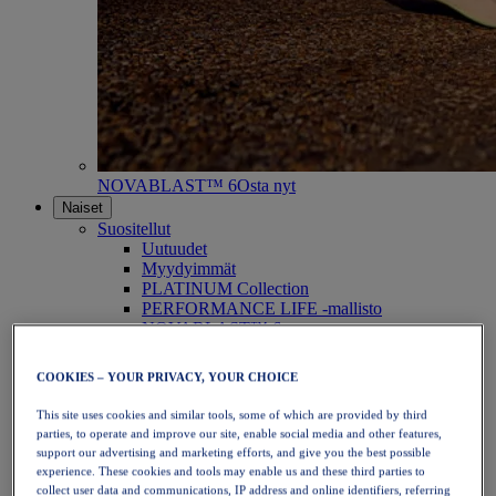
NOVABLAST™ 6
Osta nyt
Naiset
Suositellut
Uutuudet
Myydyimmät
PLATINUM Collection
PERFORMANCE LIFE -mallisto
NOVABLAST™ 6
Kengät
Juoksu
COOKIES – YOUR PRIVACY, YOUR CHOICE
Polkujuoksu
Tennis
This site uses cookies and similar tools, some of which are provided by third
Lentopallo
parties, to operate and improve our site, enable social media and other features,
Käsipallo
support our advertising and marketing efforts, and give you the best possible
Padel
experience. These cookies and tools may enable us and these third parties to
Verkkopallo
collect user data and communications, IP address and online identifiers, referring