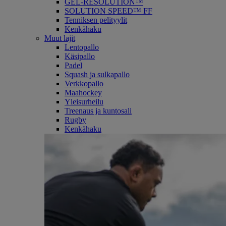
GEL-RESOLUTION™
SOLUTION SPEED™ FF
Tenniksen pelityylit
Kenkähaku
Muut lajit
Lentopallo
Käsipallo
Padel
Squash ja sulkapallo
Verkkopallo
Maahockey
Yleisurheilu
Treenaus ja kuntosali
Rugby
Kenkähaku