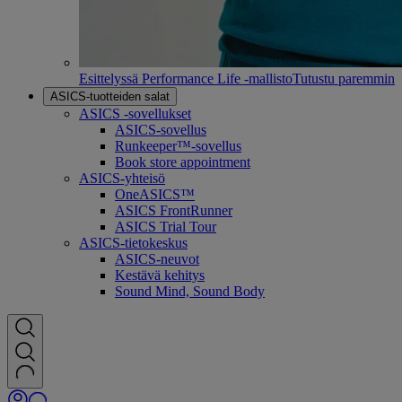
Esittelyssä Performance Life -mallisto
Tutustu paremmin
ASICS-tuotteiden salat
ASICS -sovellukset
ASICS-sovellus
Runkeeper™-sovellus
Book store appointment
ASICS-yhteisö
OneASICS™
ASICS FrontRunner
ASICS Trial Tour
ASICS-tietokeskus
ASICS-neuvot
Kestävä kehitys
Sound Mind, Sound Body