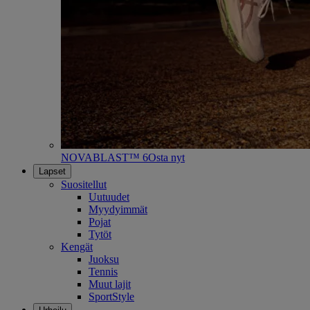
NOVABLAST™ 6
Osta nyt
Lapset
Suositellut
Uutuudet
Myydyimmät
Pojat
Tytöt
Kengät
Juoksu
Tennis
Muut lajit
SportStyle