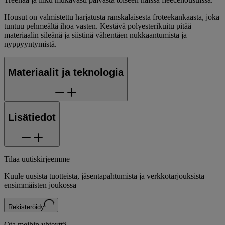
Housut on valmistettu harjatusta ranskalaisesta froteekankaasta, joka
tuntuu pehmeältä ihoa vasten. Kestävä polyesterikuitu pitää
materiaalin sileänä ja siistinä vähentäen nukkaantumista ja
nyppyyntymistä.
Materiaalit ja teknologia
Lisätiedot
Tilaa uutiskirjeemme
Kuule uusista tuotteista, jäsentapahtumista ja verkkotarjouksista
ensimmäisten joukossa
Rekisteröidy
Ota meihin yhteyttä