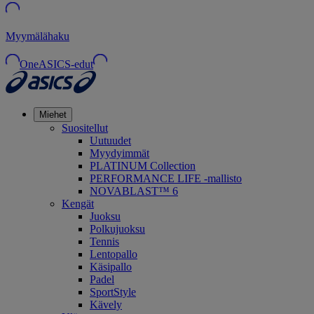
Myymälähaku
OneASICS-edut
Miehet
Suositellut
Uutuudet
Myydyimmät
PLATINUM Collection
PERFORMANCE LIFE -mallisto
NOVABLAST™ 6
Kengät
Juoksu
Polkujuoksu
Tennis
Lentopallo
Käsipallo
Padel
SportStyle
Kävely