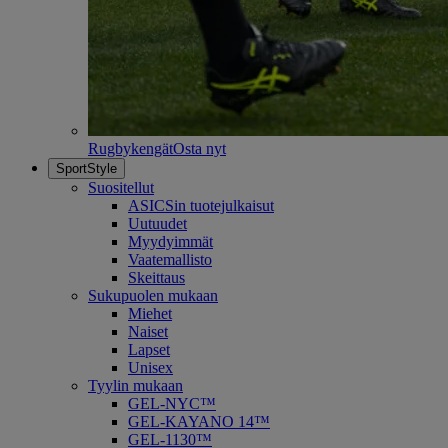
Rugbykengät
Osta nyt
SportStyle
Suositellut
ASICSin tuotejulkaisut
Uutuudet
Myydyimmät
Vaatemallisto
Skeittaus
Sukupuolen mukaan
Miehet
Naiset
Lapset
Unisex
Tyylin mukaan
GEL-NYC™
GEL-KAYANO 14™
GEL-1130™