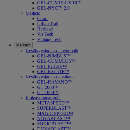
GEL-CUMULUS 16™
GEL-NYC™ 2.0
Mallisto
Court
Urban Trail
Heritage
Vis Tech
Vintage Tech
Mallistot
Kestävyysjuoksu – neutraalit
GEL-NIMBUS™
GEL-CUMULUS™
GEL-PULSE™
GEL-EXCITE™
Kestävyysjuoksu – vakaus
GEL-KAYANO™
GT-2000™
GT-1000™
Juokse nopeammin
METASPEED™
SUPERBLAST™
MAGIC SPEED™
NOVABLAST™
SONICBLAST™
DYNABLAST™