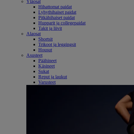
Yläosat
Hihattomat paidat
Lyhythihaiset paidat
Pitkähihaiset paidat
Hupparit ja collegepaidat
Takit ja liivit
Alaosat
Shortsit
Trikoot ja leggingsit
Housut
Asusteet
Päähineet
Käsineet
Sukat
Reput ja laukut
Varusteet