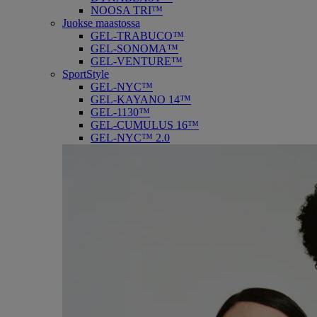
NOOSA TRI™
Juokse maastossa
GEL-TRABUCO™
GEL-SONOMA™
GEL-VENTURE™
SportStyle
GEL-NYC™
GEL-KAYANO 14™
GEL-1130™
GEL-CUMULUS 16™
GEL-NYC™ 2.0