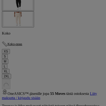
Koko
Koko-opas
XS
S
M
L
XL
2XL
.
.
.
OneASICS™-jäsenille jopa
55
Moves
tästä ostoksesta
Liity
maksutta / kirjaudu sisään
Treenaa ja liiku mukavasti päivästä toiseen näissä fleecehousuissa.