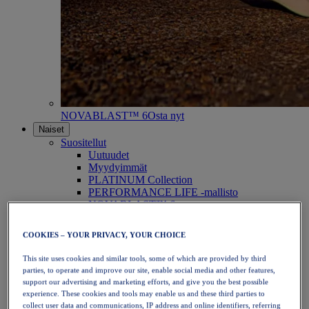
NOVABLAST™ 6
Osta nyt
Naiset
Suositellut
Uutuudet
Myydyimmät
PLATINUM Collection
PERFORMANCE LIFE -mallisto
NOVABLAST™ 6
Kengät
Juoksu
COOKIES – YOUR PRIVACY, YOUR CHOICE
Polkujuoksu
Tennis
This site uses cookies and similar tools, some of which are provided by third
Lentopallo
parties, to operate and improve our site, enable social media and other features,
Käsipallo
support our advertising and marketing efforts, and give you the best possible
Padel
experience. These cookies and tools may enable us and these third parties to
Verkkopallo
collect user data and communications, IP address and online identifiers, referring