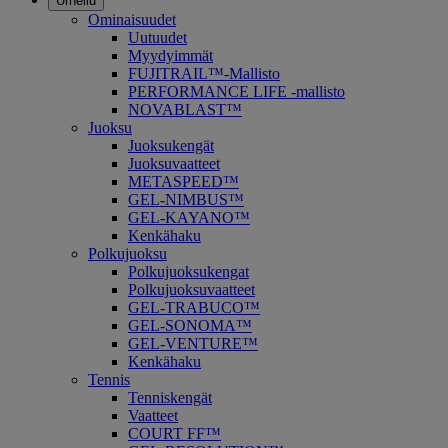
Urheilu
Ominaisuudet
Uutuudet
Myydyimmät
FUJITRAIL™-Mallisto
PERFORMANCE LIFE -mallisto
NOVABLAST™
Juoksu
Juoksukengät
Juoksuvaatteet
METASPEED™
GEL-NIMBUS™
GEL-KAYANO™
Kenkähaku
Polkujuoksu
Polkujuoksukengat
Polkujuoksuvaatteet
GEL-TRABUCO™
GEL-SONOMA™
GEL-VENTURE™
Kenkähaku
Tennis
Tenniskengät
Vaatteet
COURT FF™