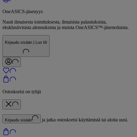
OneASICS-jäsenyys
Nauti ilmaisesta toimituksesta, ilmaisista palautuksista,
eksklusiivisista alennuksista ja muista OneASICS™-jäseneduista.
Kirjaudu sisään | Luo tili
Ostoskorisi on tyhjä
ja jatka ostoskorisi käyttämistä tai aloita uusi.
Kirjaudu sisään