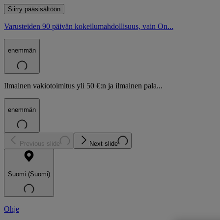
Siirry pääsisältöön
Varusteiden 90 päivän kokeilumahdollisuus, vain On...
enemmän
Ilmainen vakiotoimitus yli 50 €:n ja ilmainen pala...
enemmän
Previous slide
Next slide
Suomi (Suomi)
Ohje