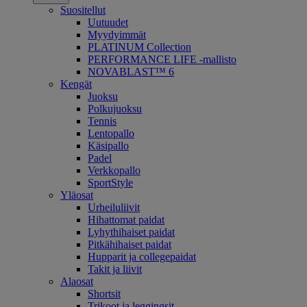
Suositellut
Uutuudet
Myydyimmät
PLATINUM Collection
PERFORMANCE LIFE -mallisto
NOVABLAST™ 6
Kengät
Juoksu
Polkujuoksu
Tennis
Lentopallo
Käsipallo
Padel
Verkkopallo
SportStyle
Yläosat
Urheiluliivit
Hihattomat paidat
Lyhythihaiset paidat
Pitkähihaiset paidat
Hupparit ja collegepaidat
Takit ja liivit
Alaosat
Shortsit
Trikoot ja leggingsit