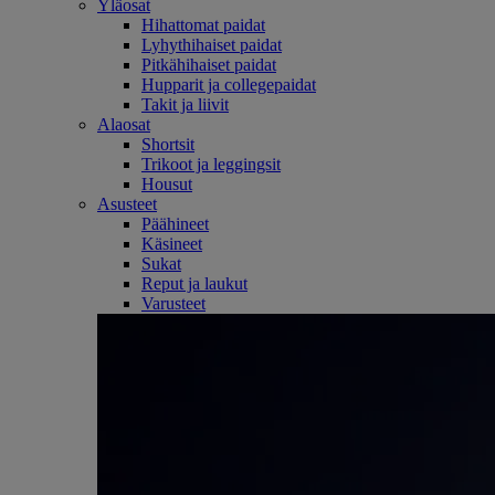
Yläosat
Hihattomat paidat
Lyhythihaiset paidat
Pitkähihaiset paidat
Hupparit ja collegepaidat
Takit ja liivit
Alaosat
Shortsit
Trikoot ja leggingsit
Housut
Asusteet
Päähineet
Käsineet
Sukat
Reput ja laukut
Varusteet