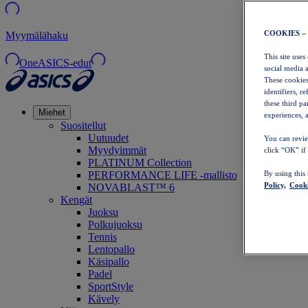
COOKIES –
Myymälähaku
This site uses
OneASICS-edut
social media 
These cookies
identifiers, r
these third p
Miehet
experiences, a
Suositellut
Uutuudet
You can revie
Myydyimmät
click “OK” if
PLATINUM Collection
PERFORMANCE LIFE -mallisto
By using this
Policy,
Cooki
NOVABLAST™ 6
Kengät
Juoksu
Polkujuoksu
Tennis
Lentopallo
Käsipallo
Padel
SportStyle
Kävely