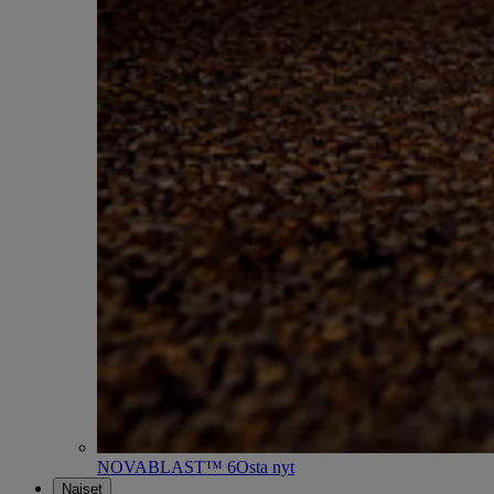
NOVABLAST™ 6
Osta nyt
Naiset