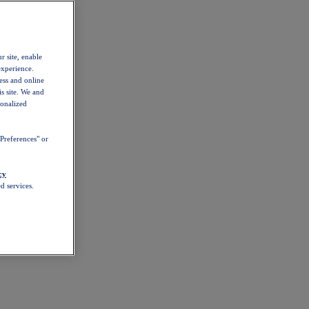
r site, enable
experience.
ess and online
s site. We and
sonalized
Preferences" or
cy
d services.