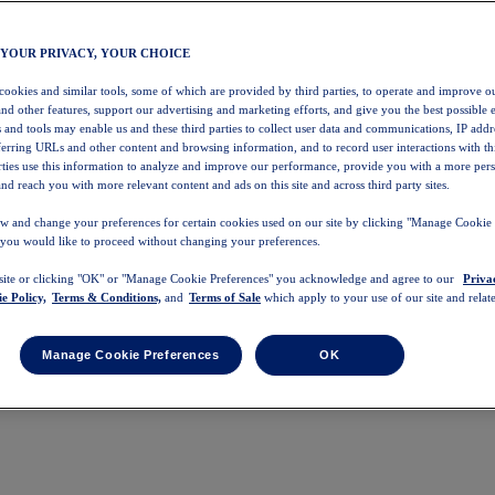
 YOUR PRIVACY, YOUR CHOICE
 cookies and similar tools, some of which are provided by third parties, to operate and improve ou
and other features, support our advertising and marketing efforts, and give you the best possible 
 and tools may enable us and these third parties to collect user data and communications, IP addr
eferring URLs and other content and browsing information, and to record user interactions with thi
arties use this information to analyze and improve our performance, provide you with a more per
nd reach you with more relevant content and ads on this site and across third party sites.
w and change your preferences for certain cookies used on our site by clicking "Manage Cookie 
 you would like to proceed without changing your preferences.
 site or clicking "OK" or "Manage Cookie Preferences" you acknowledge and agree to our
Priva
e Policy,
Terms & Conditions,
and
Terms of Sale
which apply to your use of our site and relate
Manage Cookie Preferences
OK