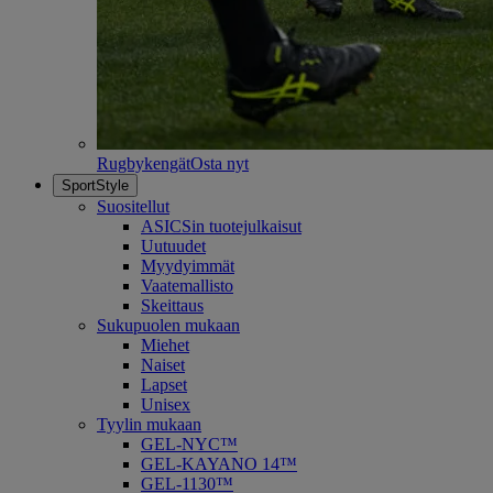
Rugbykengät
Osta nyt
SportStyle
Suositellut
ASICSin tuotejulkaisut
Uutuudet
Myydyimmät
Vaatemallisto
Skeittaus
Sukupuolen mukaan
Miehet
Naiset
Lapset
Unisex
Tyylin mukaan
GEL-NYC™
GEL-KAYANO 14™
GEL-1130™