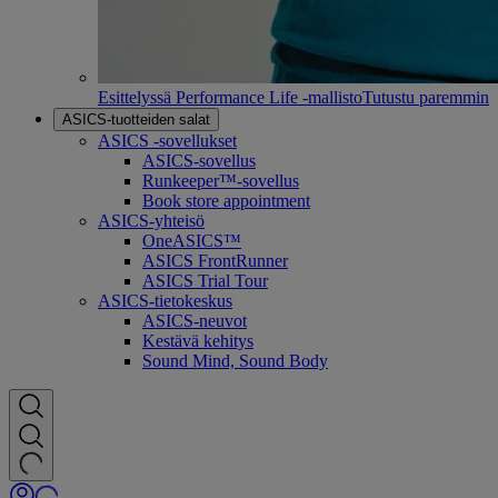
Esittelyssä Performance Life -mallisto
Tutustu paremmin
ASICS-tuotteiden salat
ASICS -sovellukset
ASICS-sovellus
Runkeeper™-sovellus
Book store appointment
ASICS-yhteisö
OneASICS™
ASICS FrontRunner
ASICS Trial Tour
ASICS-tietokeskus
ASICS-neuvot
Kestävä kehitys
Sound Mind, Sound Body