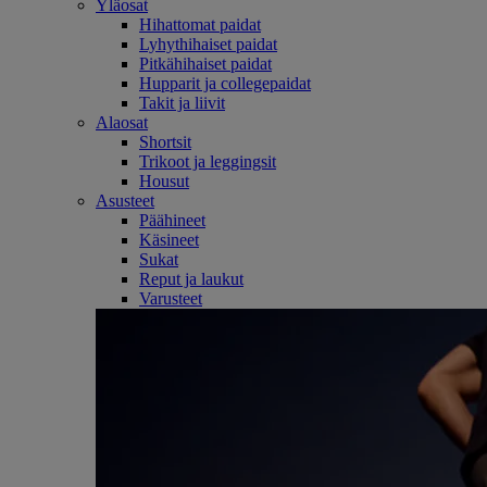
Yläosat
Hihattomat paidat
Lyhythihaiset paidat
Pitkähihaiset paidat
Hupparit ja collegepaidat
Takit ja liivit
Alaosat
Shortsit
Trikoot ja leggingsit
Housut
Asusteet
Päähineet
Käsineet
Sukat
Reput ja laukut
Varusteet