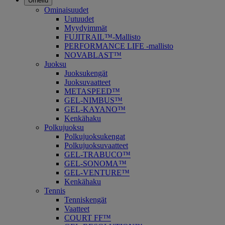
Urheilu
Ominaisuudet
Uutuudet
Myydyimmät
FUJITRAIL™-Mallisto
PERFORMANCE LIFE -mallisto
NOVABLAST™
Juoksu
Juoksukengät
Juoksuvaatteet
METASPEED™
GEL-NIMBUS™
GEL-KAYANO™
Kenkähaku
Polkujuoksu
Polkujuoksukengat
Polkujuoksuvaatteet
GEL-TRABUCO™
GEL-SONOMA™
GEL-VENTURE™
Kenkähaku
Tennis
Tenniskengät
Vaatteet
COURT FF™