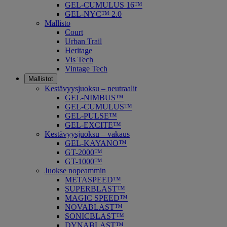
GEL-CUMULUS 16™
GEL-NYC™ 2.0
Mallisto
Court
Urban Trail
Heritage
Vis Tech
Vintage Tech
Mallistot
Kestävyysjuoksu – neutraalit
GEL-NIMBUS™
GEL-CUMULUS™
GEL-PULSE™
GEL-EXCITE™
Kestävyysjuoksu – vakaus
GEL-KAYANO™
GT-2000™
GT-1000™
Juokse nopeammin
METASPEED™
SUPERBLAST™
MAGIC SPEED™
NOVABLAST™
SONICBLAST™
DYNABLAST™