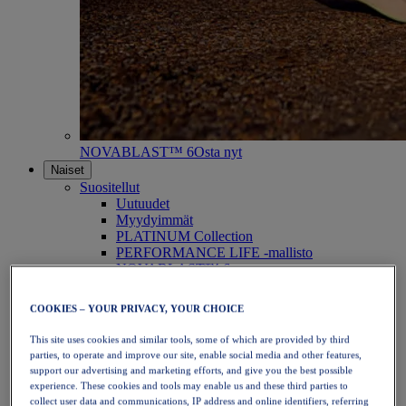
NOVABLAST™ 6
Osta nyt
Naiset
Suositellut
Uutuudet
Myydyimmät
PLATINUM Collection
PERFORMANCE LIFE -mallisto
NOVABLAST™ 6
Kengät
Juoksu
COOKIES – YOUR PRIVACY, YOUR CHOICE
Polkujuoksu
Tennis
This site uses cookies and similar tools, some of which are provided by third
Lentopallo
parties, to operate and improve our site, enable social media and other features,
Käsipallo
support our advertising and marketing efforts, and give you the best possible
Padel
experience. These cookies and tools may enable us and these third parties to
Verkkopallo
collect user data and communications, IP address and online identifiers, referring