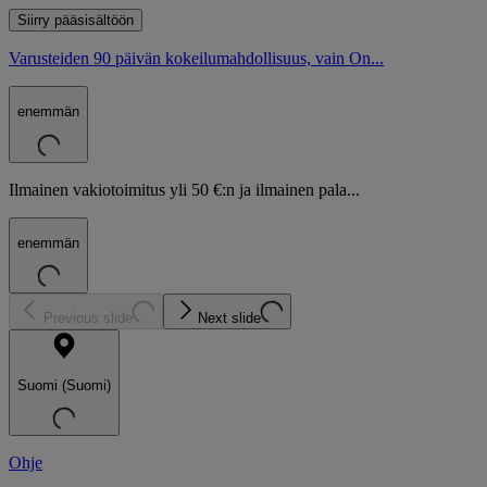
Siirry pääsisältöön
Varusteiden 90 päivän kokeilumahdollisuus, vain On...
enemmän
Ilmainen vakiotoimitus yli 50 €:n ja ilmainen pala...
enemmän
Previous slide
Next slide
Suomi (Suomi)
Ohje