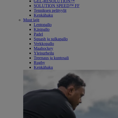
GEL-RESOLUTION™
SOLUTION SPEED™ FF
Tenniksen pelityylit
Kenkähaku
Muut lajit
Lentopallo
Käsipallo
Padel
Squash ja sulkapallo
Verkkopallo
Maahockey
Yleisurheilu
Treenaus ja kuntosali
Rugby
Kenkähaku