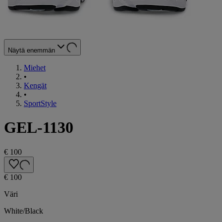
Näytä enemmän
Miehet
•
Kengät
•
SportStyle
GEL-1130
€ 100
€ 100
Väri
White/Black