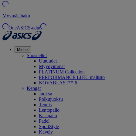
Myymälähaku
OneASICS-edut
Miehet
Suositellut
Uutuudet
Myydyimmät
PLATINUM Collection
PERFORMANCE LIFE -mallisto
NOVABLAST™ 6
Kengät
Juoksu
Polkujuoksu
Tennis
Lentopallo
Käsipallo
Padel
SportStyle
Kävely