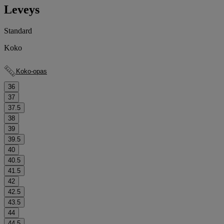
Leveys
Standard
Koko
Koko-opas
36
37
37.5
38
39
39.5
40
40.5
41.5
42
42.5
43.5
44
44.5