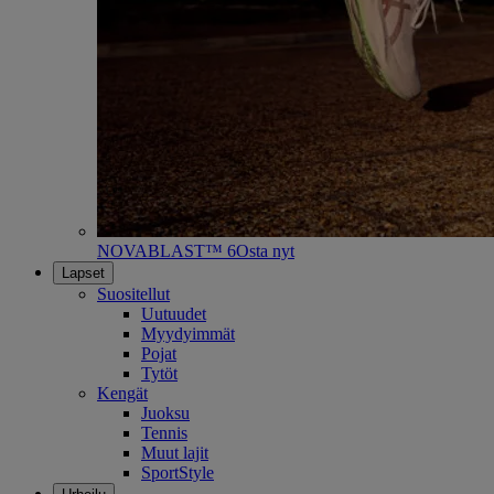
NOVABLAST™ 6
Osta nyt
Lapset
Suositellut
Uutuudet
Myydyimmät
Pojat
Tytöt
Kengät
Juoksu
Tennis
Muut lajit
SportStyle