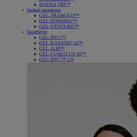
NOOSA TRI™
Juokse maastossa
GEL-TRABUCO™
GEL-SONOMA™
GEL-VENTURE™
SportStyle
GEL-NYC™
GEL-KAYANO 14™
GEL-1130™
GEL-CUMULUS 16™
GEL-NYC™ 2.0