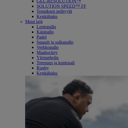
GEL-RESOLUTION™
SOLUTION SPEED™ FF
Tenniksen pelityylit
Kenkähaku
Muut lajit
Lentopallo
Käsipallo
Padel
Squash ja sulkapallo
Verkkopallo
Maahockey
Yleisurheilu
Treenaus ja kuntosali
Rugby
Kenkähaku