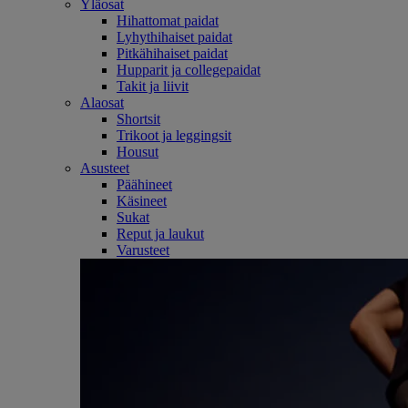
Yläosat
Hihattomat paidat
Lyhythihaiset paidat
Pitkähihaiset paidat
Hupparit ja collegepaidat
Takit ja liivit
Alaosat
Shortsit
Trikoot ja leggingsit
Housut
Asusteet
Päähineet
Käsineet
Sukat
Reput ja laukut
Varusteet