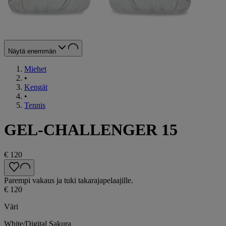
Näytä enemmän
Miehet
•
Kengät
•
Tennis
GEL-CHALLENGER 15
€ 120
Parempi vakaus ja tuki takarajapelaajille.
€ 120
Väri
White/Digital Sakura