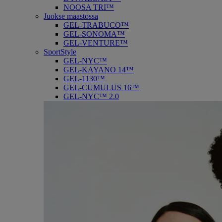
NOOSA TRI™
Juokse maastossa
GEL-TRABUCO™
GEL-SONOMA™
GEL-VENTURE™
SportStyle
GEL-NYC™
GEL-KAYANO 14™
GEL-1130™
GEL-CUMULUS 16™
GEL-NYC™ 2.0