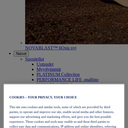
NOVABLAST™ 6
Osta nyt
Naiset
Suositellut
Uutuudet
Myydyimmät
PLATINUM Collection
PERFORMANCE LIFE -mallisto
NOVABLAST™ 6
Kengät
Juoksu
COOKIES – YOUR PRIVACY, YOUR CHOICE
Polkujuoksu
Tennis
This site uses cookies and similar tools, some of which are provided by third
Lentopallo
parties, to operate and improve our site, enable social media and other features,
Käsipallo
support our advertising and marketing efforts, and give you the best possible
Padel
experience. These cookies and tools may enable us and these third parties to
Verkkopallo
collect user data and communications, IP address and online identifiers, referring