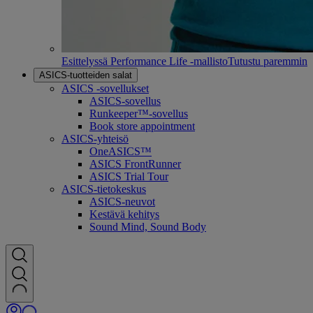
Esittelyssä Performance Life -mallisto
Tutustu paremmin
ASICS-tuotteiden salat
ASICS -sovellukset
ASICS-sovellus
Runkeeper™-sovellus
Book store appointment
ASICS-yhteisö
OneASICS™
ASICS FrontRunner
ASICS Trial Tour
ASICS-tietokeskus
ASICS-neuvot
Kestävä kehitys
Sound Mind, Sound Body