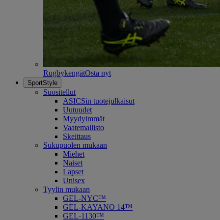
Rugbykengät
Osta nyt
SportStyle
Suositellut
ASICSin tuotejulkaisut
Uutuudet
Myydyimmät
Vaatemallisto
Skeittaus
Sukupuolen mukaan
Miehet
Naiset
Lapset
Unisex
Tyylin mukaan
GEL-NYC™
GEL-KAYANO 14™
GEL-1130™