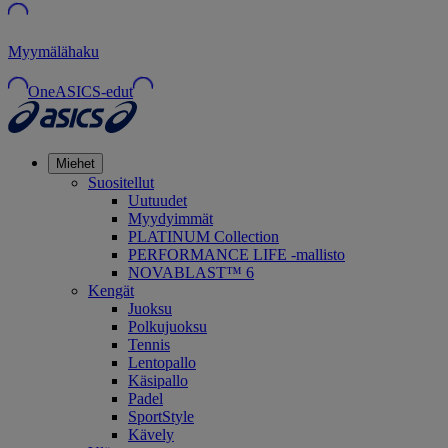
Myymälähaku
OneASICS-edut
Miehet
Suositellut
Uutuudet
Myydyimmät
PLATINUM Collection
PERFORMANCE LIFE -mallisto
NOVABLAST™ 6
Kengät
Juoksu
Polkujuoksu
Tennis
Lentopallo
Käsipallo
Padel
SportStyle
Kävely