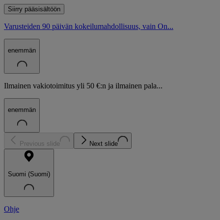
Siirry pääsisältöön
Varusteiden 90 päivän kokeilumahdollisuus, vain On...
enemmän
Ilmainen vakiotoimitus yli 50 €:n ja ilmainen pala...
enemmän
Previous slide
Next slide
Suomi (Suomi)
Ohje