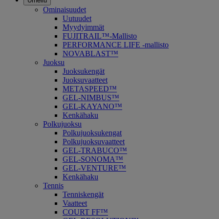
Urheilu
Ominaisuudet
Uutuudet
Myydyimmät
FUJITRAIL™-Mallisto
PERFORMANCE LIFE -mallisto
NOVABLAST™
Juoksu
Juoksukengät
Juoksuvaatteet
METASPEED™
GEL-NIMBUS™
GEL-KAYANO™
Kenkähaku
Polkujuoksu
Polkujuoksukengat
Polkujuoksuvaatteet
GEL-TRABUCO™
GEL-SONOMA™
GEL-VENTURE™
Kenkähaku
Tennis
Tenniskengät
Vaatteet
COURT FF™