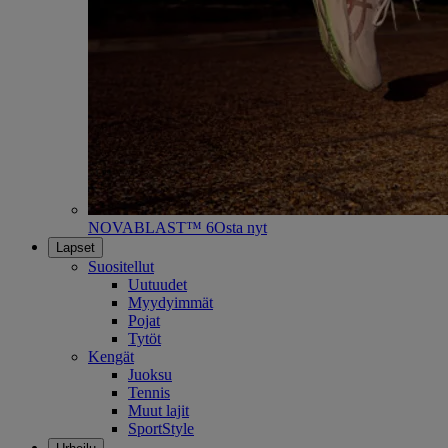
NOVABLAST™ 6
Osta nyt
Lapset
Suositellut
Uutuudet
Myydyimmät
Pojat
Tytöt
Kengät
Juoksu
Tennis
Muut lajit
SportStyle