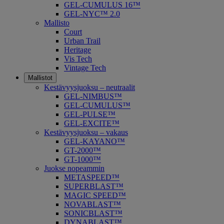
GEL-CUMULUS 16™
GEL-NYC™ 2.0
Mallisto
Court
Urban Trail
Heritage
Vis Tech
Vintage Tech
Mallistot
Kestävyysjuoksu – neutraalit
GEL-NIMBUS™
GEL-CUMULUS™
GEL-PULSE™
GEL-EXCITE™
Kestävyysjuoksu – vakaus
GEL-KAYANO™
GT-2000™
GT-1000™
Juokse nopeammin
METASPEED™
SUPERBLAST™
MAGIC SPEED™
NOVABLAST™
SONICBLAST™
DYNABLAST™