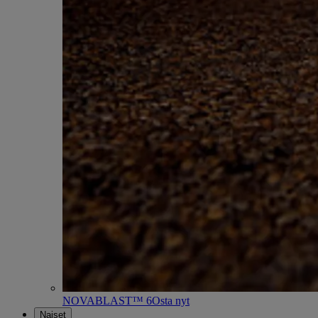
NOVABLAST™ 6
Osta nyt
Naiset