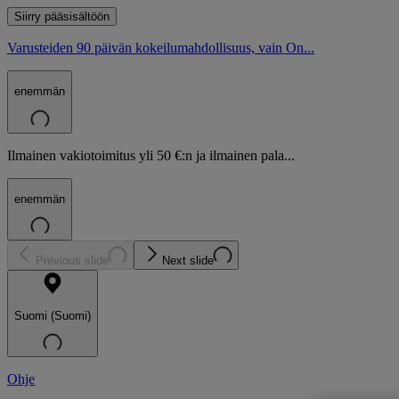
Siirry pääsisältöön
Varusteiden 90 päivän kokeilumahdollisuus, vain On...
enemmän
Ilmainen vakiotoimitus yli 50 €:n ja ilmainen pala...
enemmän
Previous slide
Next slide
Suomi (Suomi)
Ohje