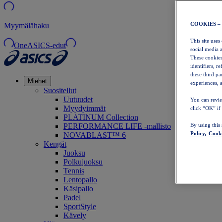
COOKIES –
Myymälähaku
This site uses
OneASICS-edut
social media 
These cookies
identifiers, r
these third p
Miehet
experiences, a
Suositellut
Uutuudet
You can revie
Myydyimmät
click “OK” if
PLATINUM Collection
PERFORMANCE LIFE -mallisto
By using this
Policy,
Cooki
NOVABLAST™ 6
Kengät
Juoksu
Polkujuoksu
Tennis
Lentopallo
Käsipallo
Padel
SportStyle
Kävely