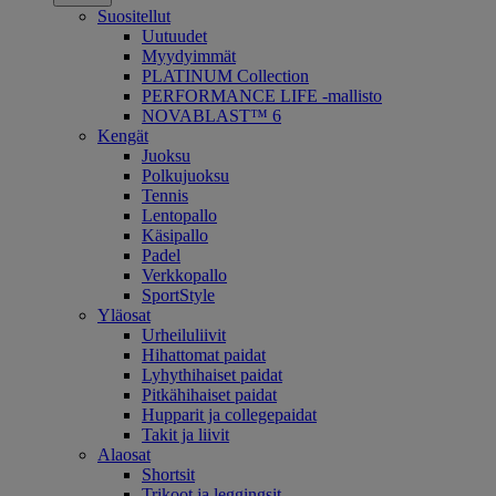
Suositellut
Uutuudet
Myydyimmät
PLATINUM Collection
PERFORMANCE LIFE -mallisto
NOVABLAST™ 6
Kengät
Juoksu
Polkujuoksu
Tennis
Lentopallo
Käsipallo
Padel
Verkkopallo
SportStyle
Yläosat
Urheiluliivit
Hihattomat paidat
Lyhythihaiset paidat
Pitkähihaiset paidat
Hupparit ja collegepaidat
Takit ja liivit
Alaosat
Shortsit
Trikoot ja leggingsit