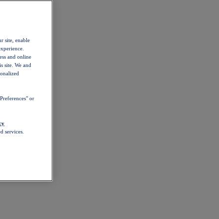
r site, enable
experience.
ess and online
s site. We and
sonalized
Preferences" or
cy
d services.