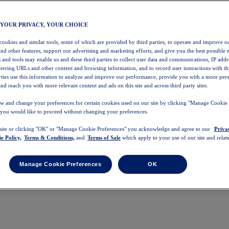
 YOUR PRIVACY, YOUR CHOICE
 cookies and similar tools, some of which are provided by third parties, to operate and improve ou
and other features, support our advertising and marketing efforts, and give you the best possible 
 and tools may enable us and these third parties to collect user data and communications, IP addr
eferring URLs and other content and browsing information, and to record user interactions with thi
arties use this information to analyze and improve our performance, provide you with a more per
nd reach you with more relevant content and ads on this site and across third party sites.
w and change your preferences for certain cookies used on our site by clicking "Manage Cookie 
 you would like to proceed without changing your preferences.
 site or clicking "OK" or "Manage Cookie Preferences" you acknowledge and agree to our
Priva
e Policy,
Terms & Conditions,
and
Terms of Sale
which apply to your use of our site and relate
Manage Cookie Preferences
OK