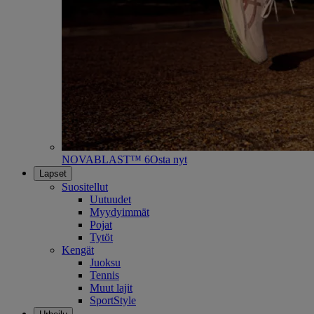
NOVABLAST™ 6
Osta nyt
Lapset
Suositellut
Uutuudet
Myydyimmät
Pojat
Tytöt
Kengät
Juoksu
Tennis
Muut lajit
SportStyle