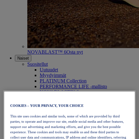
NOVABLAST™ 6
Osta nyt
Naiset
Suositellut
Uutuudet
Myydyimmät
PLATINUM Collection
PERFORMANCE LIFE -mallisto
NOVABLAST™ 6
Kengät
Juoksu
COOKIES – YOUR PRIVACY, YOUR CHOICE
Polkujuoksu
Tennis
This site uses cookies and similar tools, some of which are provided by third
Lentopallo
parties, to operate and improve our site, enable social media and other features,
Käsipallo
support our advertising and marketing efforts, and give you the best possible
Padel
experience. These cookies and tools may enable us and these third parties to
Verkkopallo
collect user data and communications, IP address and online identifiers, referring