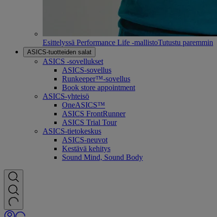
Esittelyssä Performance Life -mallisto
Tutustu paremmin
ASICS-tuotteiden salat
ASICS -sovellukset
ASICS-sovellus
Runkeeper™-sovellus
Book store appointment
ASICS-yhteisö
OneASICS™
ASICS FrontRunner
ASICS Trial Tour
ASICS-tietokeskus
ASICS-neuvot
Kestävä kehitys
Sound Mind, Sound Body