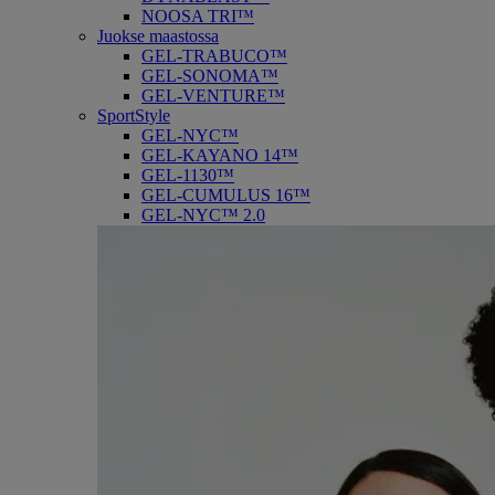
NOOSA TRI™
Juokse maastossa
GEL-TRABUCO™
GEL-SONOMA™
GEL-VENTURE™
SportStyle
GEL-NYC™
GEL-KAYANO 14™
GEL-1130™
GEL-CUMULUS 16™
GEL-NYC™ 2.0