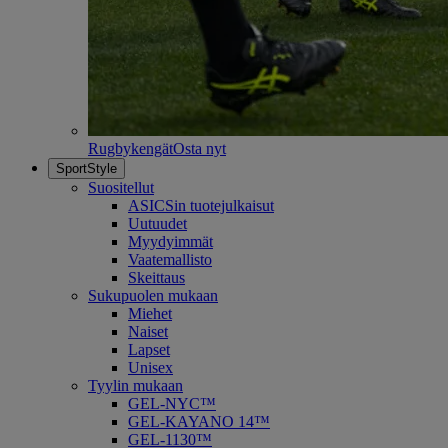
Rugbykengät
Osta nyt
SportStyle
Suositellut
ASICSin tuotejulkaisut
Uutuudet
Myydyimmät
Vaatemallisto
Skeittaus
Sukupuolen mukaan
Miehet
Naiset
Lapset
Unisex
Tyylin mukaan
GEL-NYC™
GEL-KAYANO 14™
GEL-1130™