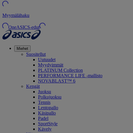
Myymälähaku
OneASICS-edut
Miehet
Suositellut
Uutuudet
Myydyimmät
PLATINUM Collection
PERFORMANCE LIFE -mallisto
NOVABLAST™ 6
Kengät
Juoksu
Polkujuoksu
Tennis
Lentopallo
Käsipallo
Padel
SportStyle
Kävely