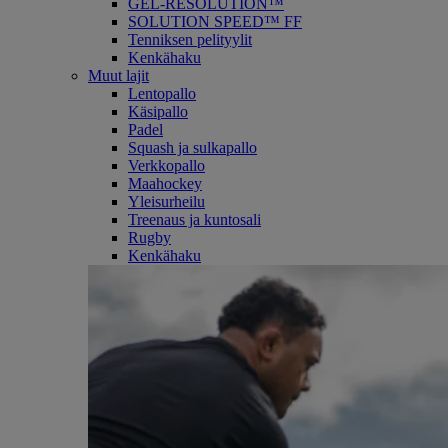
GEL-RESOLUTION™
SOLUTION SPEED™ FF
Tenniksen pelityylit
Kenkähaku
Muut lajit
Lentopallo
Käsipallo
Padel
Squash ja sulkapallo
Verkkopallo
Maahockey
Yleisurheilu
Treenaus ja kuntosali
Rugby
Kenkähaku