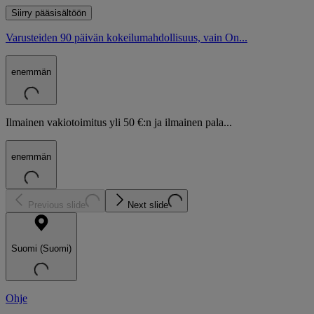
Siirry pääsisältöön
Varusteiden 90 päivän kokeilumahdollisuus, vain On...
enemmän
Ilmainen vakiotoimitus yli 50 €:n ja ilmainen pala...
enemmän
Previous slide
Next slide
Suomi (Suomi)
Ohje