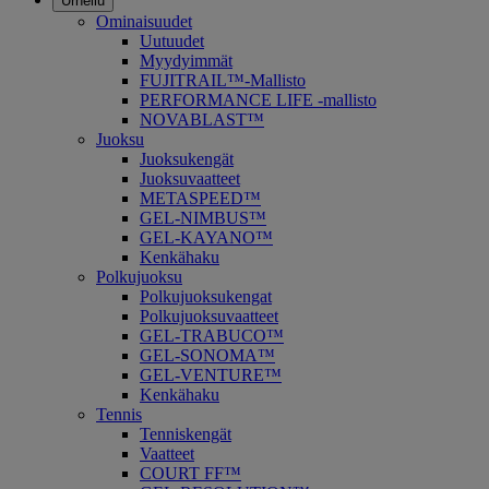
Urheilu
Ominaisuudet
Uutuudet
Myydyimmät
FUJITRAIL™-Mallisto
PERFORMANCE LIFE -mallisto
NOVABLAST™
Juoksu
Juoksukengät
Juoksuvaatteet
METASPEED™
GEL-NIMBUS™
GEL-KAYANO™
Kenkähaku
Polkujuoksu
Polkujuoksukengat
Polkujuoksuvaatteet
GEL-TRABUCO™
GEL-SONOMA™
GEL-VENTURE™
Kenkähaku
Tennis
Tenniskengät
Vaatteet
COURT FF™