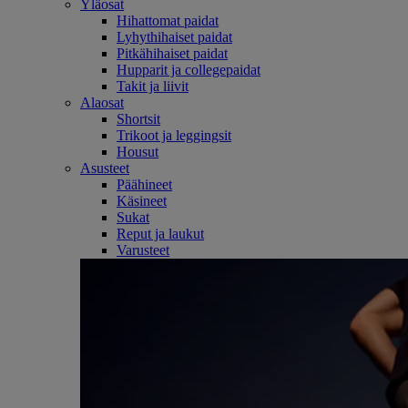
Yläosat
Hihattomat paidat
Lyhythihaiset paidat
Pitkähihaiset paidat
Hupparit ja collegepaidat
Takit ja liivit
Alaosat
Shortsit
Trikoot ja leggingsit
Housut
Asusteet
Päähineet
Käsineet
Sukat
Reput ja laukut
Varusteet