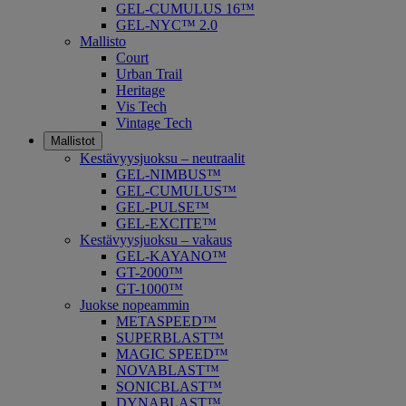
GEL-CUMULUS 16™
GEL-NYC™ 2.0
Mallisto
Court
Urban Trail
Heritage
Vis Tech
Vintage Tech
Mallistot
Kestävyysjuoksu – neutraalit
GEL-NIMBUS™
GEL-CUMULUS™
GEL-PULSE™
GEL-EXCITE™
Kestävyysjuoksu – vakaus
GEL-KAYANO™
GT-2000™
GT-1000™
Juokse nopeammin
METASPEED™
SUPERBLAST™
MAGIC SPEED™
NOVABLAST™
SONICBLAST™
DYNABLAST™