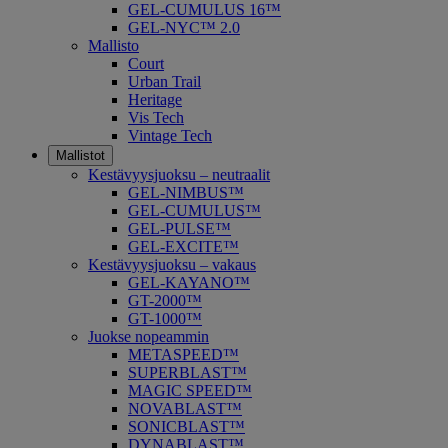
GEL-CUMULUS 16™
GEL-NYC™ 2.0
Mallisto
Court
Urban Trail
Heritage
Vis Tech
Vintage Tech
Mallistot
Kestävyysjuoksu – neutraalit
GEL-NIMBUS™
GEL-CUMULUS™
GEL-PULSE™
GEL-EXCITE™
Kestävyysjuoksu – vakaus
GEL-KAYANO™
GT-2000™
GT-1000™
Juokse nopeammin
METASPEED™
SUPERBLAST™
MAGIC SPEED™
NOVABLAST™
SONICBLAST™
DYNABLAST™