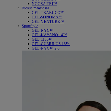
NOOSA TRI™
Juokse maastossa
GEL-TRABUCO™
GEL-SONOMA™
GEL-VENTURE™
SportStyle
GEL-NYC™
GEL-KAYANO 14™
GEL-1130™
GEL-CUMULUS 16™
GEL-NYC™ 2.0