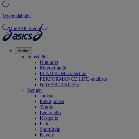
Myymälähaku
OneASICS-edut
Miehet
Suositellut
Uutuudet
Myydyimmät
PLATINUM Collection
PERFORMANCE LIFE -mallisto
NOVABLAST™ 6
Kengät
Juoksu
Polkujuoksu
Tennis
Lentopallo
Käsipallo
Padel
SportStyle
Kävely