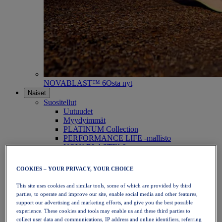
NOVABLAST™ 6
Osta nyt
Naiset
Suositellut
Uutuudet
Myydyimmät
PLATINUM Collection
PERFORMANCE LIFE -mallisto
NOVABLAST™ 6
Kengät
Juoksu
COOKIES – YOUR PRIVACY, YOUR CHOICE
Polkujuoksu
Tennis
This site uses cookies and similar tools, some of which are provided by third
Lentopallo
parties, to operate and improve our site, enable social media and other features,
Käsipallo
support our advertising and marketing efforts, and give you the best possible
Padel
experience. These cookies and tools may enable us and these third parties to
Verkkopallo
collect user data and communications, IP address and online identifiers, referring