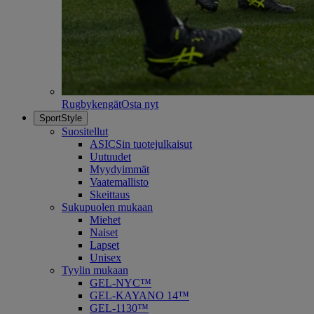
Rugbykengät
Osta nyt
SportStyle
Suositellut
ASICSin tuotejulkaisut
Uutuudet
Myydyimmät
Vaatemallisto
Skeittaus
Sukupuolen mukaan
Miehet
Naiset
Lapset
Unisex
Tyylin mukaan
GEL-NYC™
GEL-KAYANO 14™
GEL-1130™