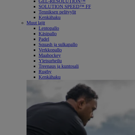
GEL-RESOLUTION™
SOLUTION SPEED™ FF
Tenniksen pelityylit
Kenkähaku
Muut lajit
Lentopallo
Käsipallo
Padel
Squash ja sulkapallo
Verkkopallo
Maahockey
Yleisurheilu
Treenaus ja kuntosali
Rugby
Kenkähaku