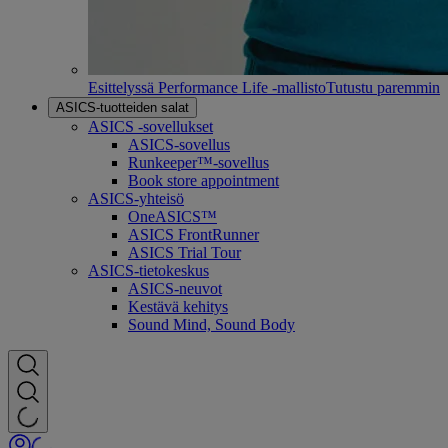
Esittelyssä Performance Life -mallisto
Tutustu paremmin
ASICS-tuotteiden salat
ASICS -sovellukset
ASICS-sovellus
Runkeeper™-sovellus
Book store appointment
ASICS-yhteisö
OneASICS™
ASICS FrontRunner
ASICS Trial Tour
ASICS-tietokeskus
ASICS-neuvot
Kestävä kehitys
Sound Mind, Sound Body