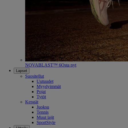
NOVABLAST™ 6
Osta nyt
Lapset
Suositellut
Uutuudet
Myydyimmät
Pojat
Tytöt
Kengät
Juoksu
Tennis
Muut lajit
SportStyle