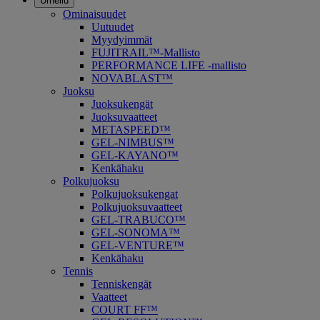
Urheilu
Ominaisuudet
Uutuudet
Myydyimmät
FUJITRAIL™-Mallisto
PERFORMANCE LIFE -mallisto
NOVABLAST™
Juoksu
Juoksukengät
Juoksuvaatteet
METASPEED™
GEL-NIMBUS™
GEL-KAYANO™
Kenkähaku
Polkujuoksu
Polkujuoksukengat
Polkujuoksuvaatteet
GEL-TRABUCO™
GEL-SONOMA™
GEL-VENTURE™
Kenkähaku
Tennis
Tenniskengät
Vaatteet
COURT FF™