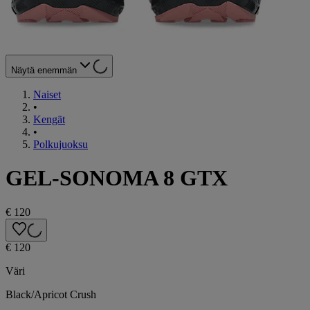
Näytä enemmän
Naiset
•
Kengät
•
Polkujuoksu
GEL-SONOMA 8 GTX
€ 120
€ 120
Väri
Black/Apricot Crush