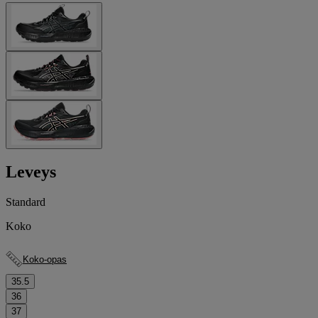
Leveys
Standard
Koko
Koko-opas
35.5
36
37