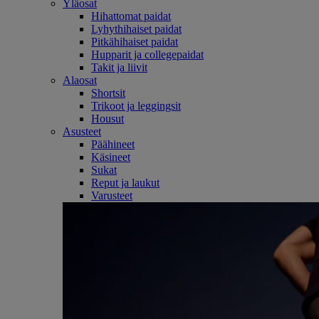
Yläosat
Hihattomat paidat
Lyhythihaiset paidat
Pitkähihaiset paidat
Hupparit ja collegepaidat
Takit ja liivit
Alaosat
Shortsit
Trikoot ja leggingsit
Housut
Asusteet
Päähineet
Käsineet
Sukat
Reput ja laukut
Varusteet