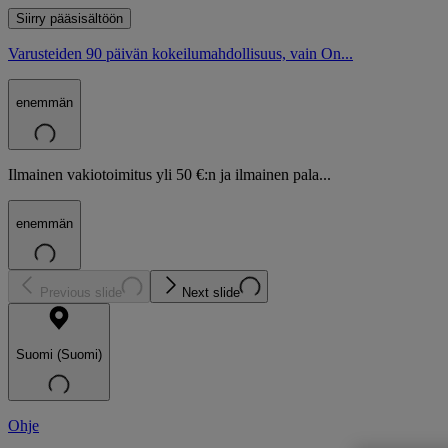
Siirry pääsisältöön
Varusteiden 90 päivän kokeilumahdollisuus, vain On...
enemmän
Ilmainen vakiotoimitus yli 50 €:n ja ilmainen pala...
enemmän
Previous slide
Next slide
Suomi (Suomi)
Ohje