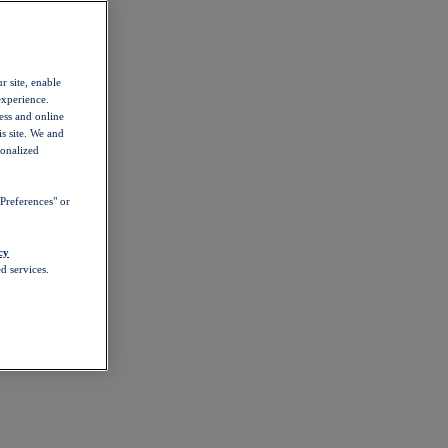
r site, enable
experience.
ess and online
s site. We and
sonalized
Preferences" or
cy
d services.