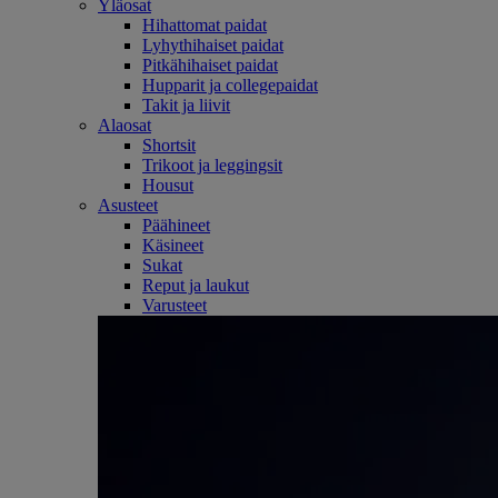
Yläosat
Hihattomat paidat
Lyhythihaiset paidat
Pitkähihaiset paidat
Hupparit ja collegepaidat
Takit ja liivit
Alaosat
Shortsit
Trikoot ja leggingsit
Housut
Asusteet
Päähineet
Käsineet
Sukat
Reput ja laukut
Varusteet