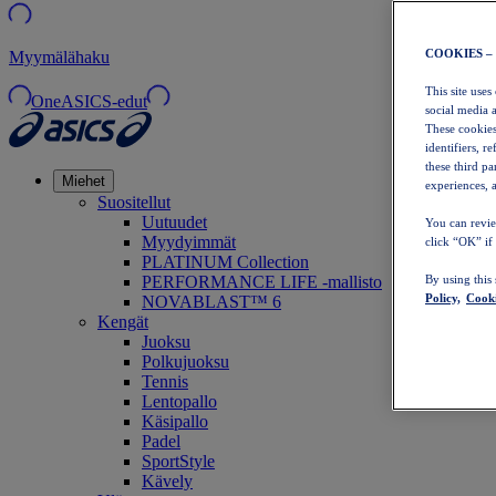
COOKIES –
Myymälähaku
This site uses
OneASICS-edut
social media 
These cookies
identifiers, r
these third p
Miehet
experiences, a
Suositellut
Uutuudet
You can revie
Myydyimmät
click “OK” if
PLATINUM Collection
PERFORMANCE LIFE -mallisto
By using this
Policy,
Cooki
NOVABLAST™ 6
Kengät
Juoksu
Polkujuoksu
Tennis
Lentopallo
Käsipallo
Padel
SportStyle
Kävely