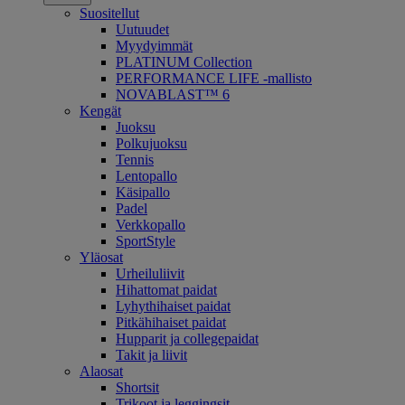
Suositellut
Uutuudet
Myydyimmät
PLATINUM Collection
PERFORMANCE LIFE -mallisto
NOVABLAST™ 6
Kengät
Juoksu
Polkujuoksu
Tennis
Lentopallo
Käsipallo
Padel
Verkkopallo
SportStyle
Yläosat
Urheiluliivit
Hihattomat paidat
Lyhythihaiset paidat
Pitkähihaiset paidat
Hupparit ja collegepaidat
Takit ja liivit
Alaosat
Shortsit
Trikoot ja leggingsit