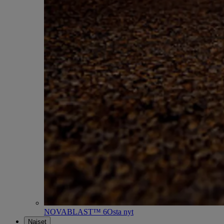
NOVABLAST™ 6
Osta nyt
Naiset