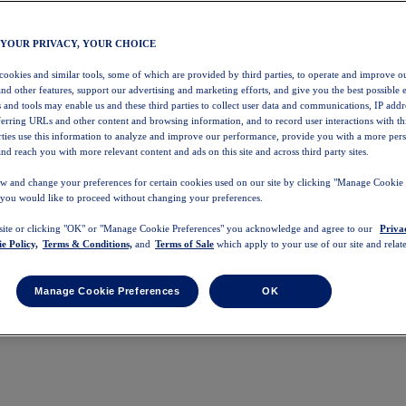
 YOUR PRIVACY, YOUR CHOICE
 cookies and similar tools, some of which are provided by third parties, to operate and improve ou
and other features, support our advertising and marketing efforts, and give you the best possible 
 and tools may enable us and these third parties to collect user data and communications, IP addr
eferring URLs and other content and browsing information, and to record user interactions with thi
arties use this information to analyze and improve our performance, provide you with a more per
nd reach you with more relevant content and ads on this site and across third party sites.
w and change your preferences for certain cookies used on our site by clicking "Manage Cookie 
 you would like to proceed without changing your preferences.
 site or clicking "OK" or "Manage Cookie Preferences" you acknowledge and agree to our
Priva
e Policy,
Terms & Conditions,
and
Terms of Sale
which apply to your use of our site and relate
Manage Cookie Preferences
OK