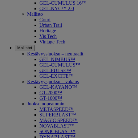
GEL-CUMULUS 16™
GEL-NYC™ 2.0
Mallisto
Court
Urban Trail
Heritage
Vis Tech
Vintage Tech
Mallistot
Kestävyysjuoksu – neutraalit
GEL-NIMBUS™
GEL-CUMULUS™
GEL-PULSE™
GEL-EXCITE™
Kestävyysjuoksu – vakaus
GEL-KAYANO™
GT-2000™
GT-1000™
Juokse nopeammin
METASPEED™
SUPERBLAST™
MAGIC SPEED™
NOVABLAST™
SONICBLAST™
DYNABLAST™