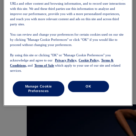
SportStyle
URLs and other content and browsing information, and to record user interactions
Yläosat
with this site. We and these third parties use this information to analyze and
Urheiluliivit
improve our performance, provide you with a more personalized experiences,
Hihattomat paidat
and reach you with more relevant content and ads on this site and across third
party sites.
Lyhythihaiset paidat
Pitkähihaiset paidat
You can review and change your preferences for certain cookies used on our site
Hupparit ja collegepaidat
by clicking "Manage Cookie Preferences" or click “OK” if you would like to
Takit ja liivit
proceed without changing your preferences.
Alaosat
Shortsit
By using this site or clicking "OK" or "Manage Cookie Preferences" you
Trikoot ja leggingsit
acknowledge and agree to our
Privacy Policy,
Cookie Policy,
Terms &
Housut
Conditions,
and
Terms of Sale
which apply to your use of our site and related
Hameet ja mekot
services.
Asusteet
Päähineet
Käsineet
Manage Cookie
OK
Sukat
Preferences
Reput ja laukut
Varusteet