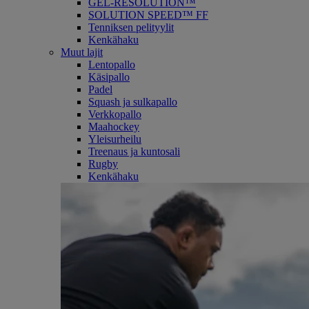
GEL-RESOLUTION™
SOLUTION SPEED™ FF
Tenniksen pelityylit
Kenkähaku
Muut lajit
Lentopallo
Käsipallo
Padel
Squash ja sulkapallo
Verkkopallo
Maahockey
Yleisurheilu
Treenaus ja kuntosali
Rugby
Kenkähaku