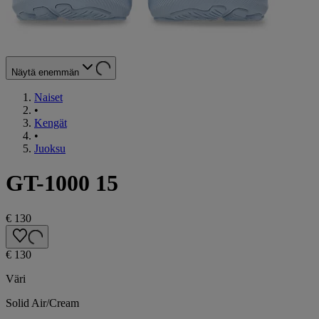
Näytä enemmän
Naiset
•
Kengät
•
Juoksu
GT-1000 15
€ 130
€ 130
Väri
Solid Air/Cream