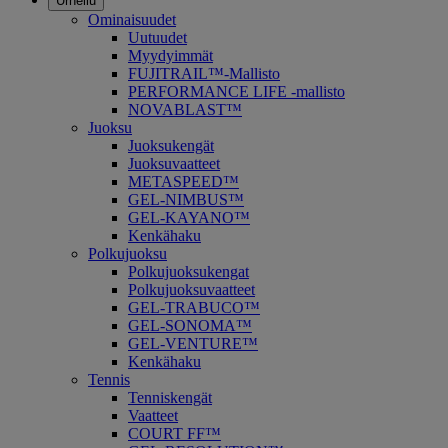
Urheilu
Ominaisuudet
Uutuudet
Myydyimmät
FUJITRAIL™-Mallisto
PERFORMANCE LIFE -mallisto
NOVABLAST™
Juoksu
Juoksukengät
Juoksuvaatteet
METASPEED™
GEL-NIMBUS™
GEL-KAYANO™
Kenkähaku
Polkujuoksu
Polkujuoksukengat
Polkujuoksuvaatteet
GEL-TRABUCO™
GEL-SONOMA™
GEL-VENTURE™
Kenkähaku
Tennis
Tenniskengät
Vaatteet
COURT FF™