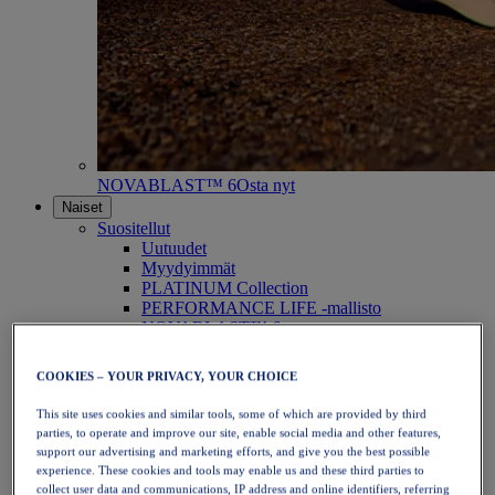
NOVABLAST™ 6
Osta nyt
Naiset
Suositellut
Uutuudet
Myydyimmät
PLATINUM Collection
PERFORMANCE LIFE -mallisto
NOVABLAST™ 6
Kengät
Juoksu
COOKIES – YOUR PRIVACY, YOUR CHOICE
Polkujuoksu
Tennis
This site uses cookies and similar tools, some of which are provided by third
Lentopallo
parties, to operate and improve our site, enable social media and other features,
Käsipallo
support our advertising and marketing efforts, and give you the best possible
Padel
experience. These cookies and tools may enable us and these third parties to
Verkkopallo
collect user data and communications, IP address and online identifiers, referring