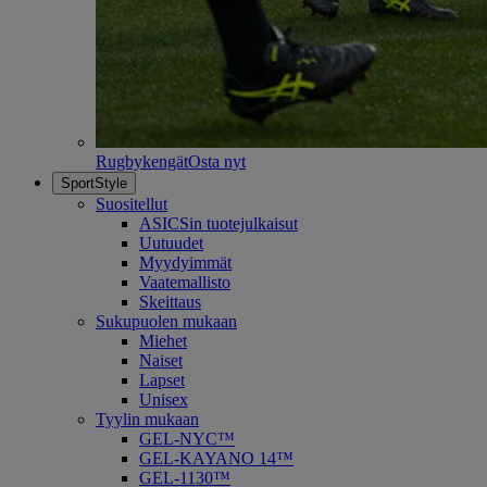
Rugbykengät
Osta nyt
SportStyle
Suositellut
ASICSin tuotejulkaisut
Uutuudet
Myydyimmät
Vaatemallisto
Skeittaus
Sukupuolen mukaan
Miehet
Naiset
Lapset
Unisex
Tyylin mukaan
GEL-NYC™
GEL-KAYANO 14™
GEL-1130™