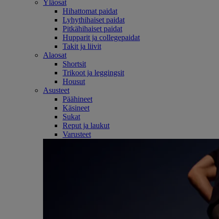
Yläosat
Hihattomat paidat
Lyhythihaiset paidat
Pitkähihaiset paidat
Hupparit ja collegepaidat
Takit ja liivit
Alaosat
Shortsit
Trikoot ja leggingsit
Housut
Asusteet
Päähineet
Käsineet
Sukat
Reput ja laukut
Varusteet