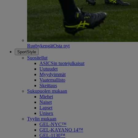
Rugbykengät
Osta nyt
SportStyle
Suositellut
ASICSin tuotejulkaisut
Uutuudet
Myydyimmät
Vaatemallisto
Skeittaus
Sukupuolen mukaan
Miehet
Naiset
Lapset
Unisex
Tyylin mukaan
GEL-NYC™
GEL-KAYANO 14™
GEL-1130™