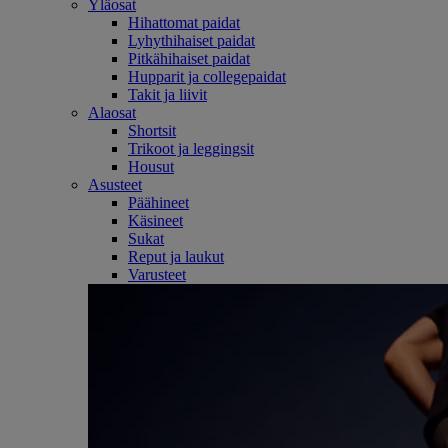
Yläosat
Hihattomat paidat
Lyhythihaiset paidat
Pitkähihaiset paidat
Hupparit ja collegepaidat
Takit ja liivit
Alaosat
Shortsit
Trikoot ja leggingsit
Housut
Asusteet
Päähineet
Käsineet
Sukat
Reput ja laukut
Varusteet