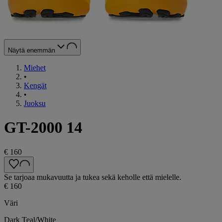
Näytä enemmän
Miehet
•
Kengät
•
Juoksu
GT-2000 14
€ 160
Se tarjoaa mukavuutta ja tukea sekä keholle että mielelle.
€ 160
Väri
Dark Teal/White