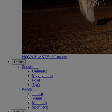
NOVABLAST™ 6
Osta nyt
Lapset
Suositellut
Uutuudet
Myydyimmät
Pojat
Tytöt
Kengät
Juoksu
Tennis
Muut lajit
SportStyle