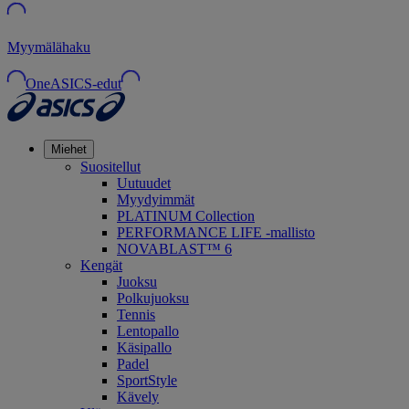
Myymälähaku
OneASICS-edut
Miehet
Suositellut
Uutuudet
Myydyimmät
PLATINUM Collection
PERFORMANCE LIFE -mallisto
NOVABLAST™ 6
Kengät
Juoksu
Polkujuoksu
Tennis
Lentopallo
Käsipallo
Padel
SportStyle
Kävely