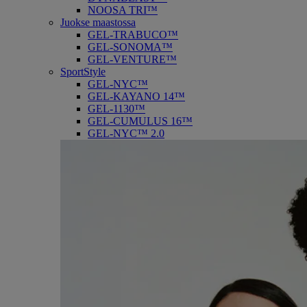
NOOSA TRI™
Juokse maastossa
GEL-TRABUCO™
GEL-SONOMA™
GEL-VENTURE™
SportStyle
GEL-NYC™
GEL-KAYANO 14™
GEL-1130™
GEL-CUMULUS 16™
GEL-NYC™ 2.0