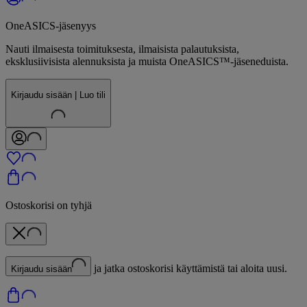
OneASICS-jäsenyys
Nauti ilmaisesta toimituksesta, ilmaisista palautuksista,
eksklusiivisista alennuksista ja muista OneASICS™-jäseneduista.
Kirjaudu sisään | Luo tili
Ostoskorisi on tyhjä
ja jatka ostoskorisi käyttämistä tai aloita uusi.
Kirjaudu sisään