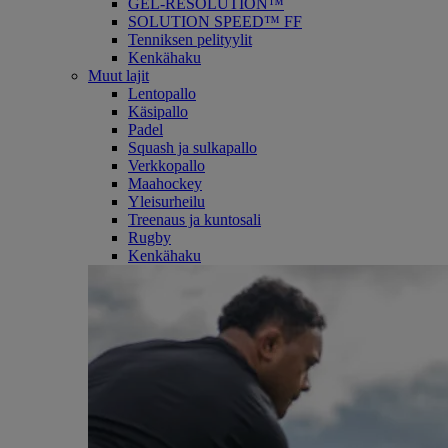
GEL-RESOLUTION™
SOLUTION SPEED™ FF
Tenniksen pelityylit
Kenkähaku
Muut lajit
Lentopallo
Käsipallo
Padel
Squash ja sulkapallo
Verkkopallo
Maahockey
Yleisurheilu
Treenaus ja kuntosali
Rugby
Kenkähaku