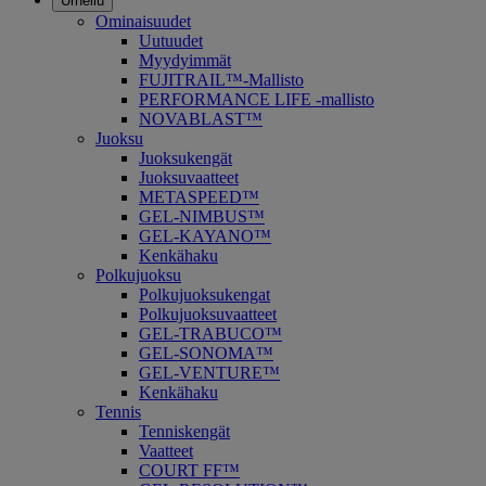
Urheilu
Ominaisuudet
Uutuudet
Myydyimmät
FUJITRAIL™-Mallisto
PERFORMANCE LIFE -mallisto
NOVABLAST™
Juoksu
Juoksukengät
Juoksuvaatteet
METASPEED™
GEL-NIMBUS™
GEL-KAYANO™
Kenkähaku
Polkujuoksu
Polkujuoksukengat
Polkujuoksuvaatteet
GEL-TRABUCO™
GEL-SONOMA™
GEL-VENTURE™
Kenkähaku
Tennis
Tenniskengät
Vaatteet
COURT FF™