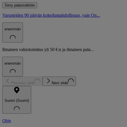
Siirry pääsisältöön
Varusteiden 90 päivän kokeilumahdollisuus, vain On...
enemmän
Ilmainen vakiotoimitus yli 50 €:n ja ilmainen pala...
enemmän
Previous slide
Next slide
Suomi (Suomi)
Ohje