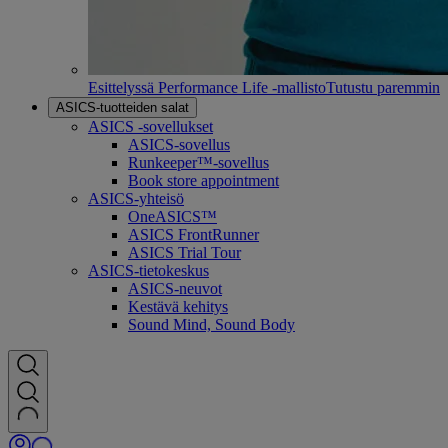
Esittelyssä Performance Life -mallisto
Tutustu paremmin
ASICS-tuotteiden salat
ASICS -sovellukset
ASICS-sovellus
Runkeeper™-sovellus
Book store appointment
ASICS-yhteisö
OneASICS™
ASICS FrontRunner
ASICS Trial Tour
ASICS-tietokeskus
ASICS-neuvot
Kestävä kehitys
Sound Mind, Sound Body