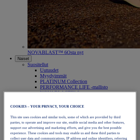
NOVABLAST™ 6
Osta nyt
Naiset
Suositellut
Uutuudet
Myydyimmät
PLATINUM Collection
PERFORMANCE LIFE -mallisto
NOVABLAST™ 6
Kengät
Juoksu
COOKIES – YOUR PRIVACY, YOUR CHOICE
Polkujuoksu
Tennis
This site uses cookies and similar tools, some of which are provided by third
Lentopallo
parties, to operate and improve our site, enable social media and other features,
Käsipallo
support our advertising and marketing efforts, and give you the best possible
Padel
experience. These cookies and tools may enable us and these third parties to
Verkkopallo
collect user data and communications, IP address and online identifiers, referring