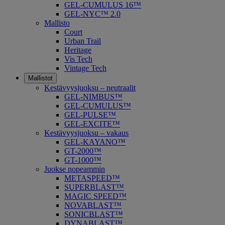
GEL-CUMULUS 16™
GEL-NYC™ 2.0
Mallisto
Court
Urban Trail
Heritage
Vis Tech
Vintage Tech
Mallistot
Kestävyysjuoksu – neutraalit
GEL-NIMBUS™
GEL-CUMULUS™
GEL-PULSE™
GEL-EXCITE™
Kestävyysjuoksu – vakaus
GEL-KAYANO™
GT-2000™
GT-1000™
Juokse nopeammin
METASPEED™
SUPERBLAST™
MAGIC SPEED™
NOVABLAST™
SONICBLAST™
DYNABLAST™