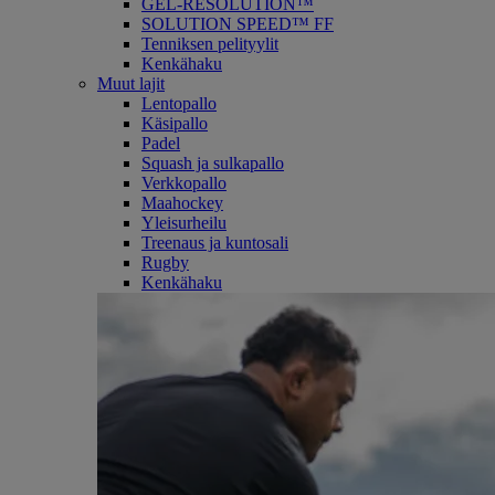
GEL-RESOLUTION™
SOLUTION SPEED™ FF
Tenniksen pelityylit
Kenkähaku
Muut lajit
Lentopallo
Käsipallo
Padel
Squash ja sulkapallo
Verkkopallo
Maahockey
Yleisurheilu
Treenaus ja kuntosali
Rugby
Kenkähaku