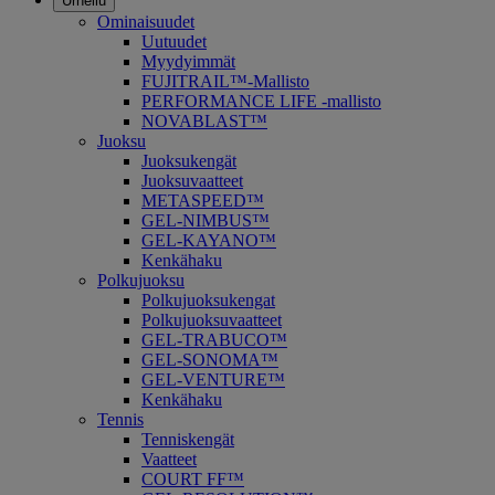
Urheilu
Ominaisuudet
Uutuudet
Myydyimmät
FUJITRAIL™-Mallisto
PERFORMANCE LIFE -mallisto
NOVABLAST™
Juoksu
Juoksukengät
Juoksuvaatteet
METASPEED™
GEL-NIMBUS™
GEL-KAYANO™
Kenkähaku
Polkujuoksu
Polkujuoksukengat
Polkujuoksuvaatteet
GEL-TRABUCO™
GEL-SONOMA™
GEL-VENTURE™
Kenkähaku
Tennis
Tenniskengät
Vaatteet
COURT FF™