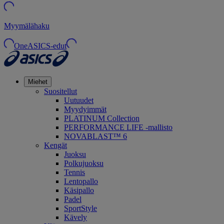
Myymälähaku
OneASICS-edut
Miehet
Suositellut
Uutuudet
Myydyimmät
PLATINUM Collection
PERFORMANCE LIFE -mallisto
NOVABLAST™ 6
Kengät
Juoksu
Polkujuoksu
Tennis
Lentopallo
Käsipallo
Padel
SportStyle
Kävely