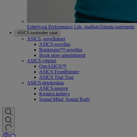
Esittelyssä Performance Life -mallisto
Tutustu paremmin
ASICS-tuotteiden salat
ASICS -sovellukset
ASICS-sovellus
Runkeeper™-sovellus
Book store appointment
ASICS-yhteisö
OneASICS™
ASICS FrontRunner
ASICS Trial Tour
ASICS-tietokeskus
ASICS-neuvot
Kestävä kehitys
Sound Mind, Sound Body