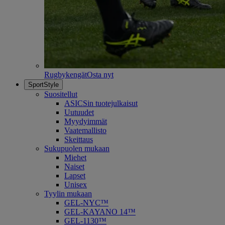
Rugbykengät
Osta nyt
SportStyle
Suositellut
ASICSin tuotejulkaisut
Uutuudet
Myydyimmät
Vaatemallisto
Skeittaus
Sukupuolen mukaan
Miehet
Naiset
Lapset
Unisex
Tyylin mukaan
GEL-NYC™
GEL-KAYANO 14™
GEL-1130™