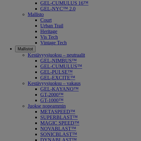
GEL-CUMULUS 16™
GEL-NYC™ 2.0
Mallisto
Court
Urban Trail
Heritage
Vis Tech
Vintage Tech
Mallistot
Kestävyysjuoksu – neutraalit
GEL-NIMBUS™
GEL-CUMULUS™
GEL-PULSE™
GEL-EXCITE™
Kestävyysjuoksu – vakaus
GEL-KAYANO™
GT-2000™
GT-1000™
Juokse nopeammin
METASPEED™
SUPERBLAST™
MAGIC SPEED™
NOVABLAST™
SONICBLAST™
DYNABLAST™