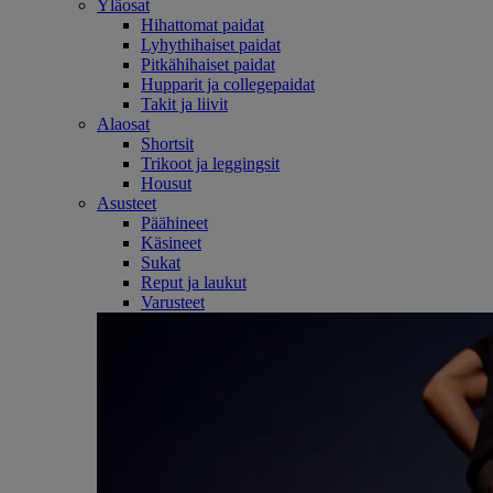
Yläosat
Hihattomat paidat
Lyhythihaiset paidat
Pitkähihaiset paidat
Hupparit ja collegepaidat
Takit ja liivit
Alaosat
Shortsit
Trikoot ja leggingsit
Housut
Asusteet
Päähineet
Käsineet
Sukat
Reput ja laukut
Varusteet