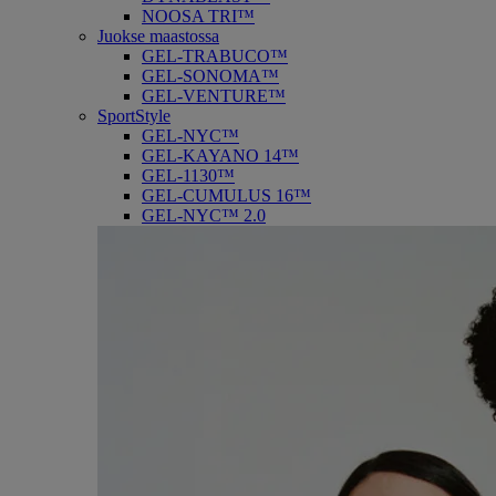
NOOSA TRI™
Juokse maastossa
GEL-TRABUCO™
GEL-SONOMA™
GEL-VENTURE™
SportStyle
GEL-NYC™
GEL-KAYANO 14™
GEL-1130™
GEL-CUMULUS 16™
GEL-NYC™ 2.0