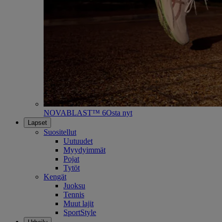
NOVABLAST™ 6
Osta nyt
Lapset
Suositellut
Uutuudet
Myydyimmät
Pojat
Tytöt
Kengät
Juoksu
Tennis
Muut lajit
SportStyle