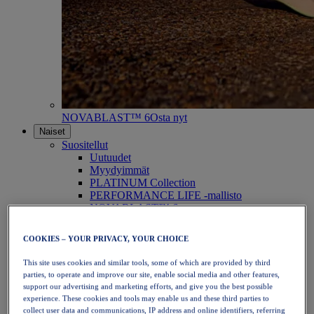
NOVABLAST™ 6
Osta nyt
Naiset
Suositellut
Uutuudet
Myydyimmät
PLATINUM Collection
PERFORMANCE LIFE -mallisto
NOVABLAST™ 6
Kengät
Juoksu
COOKIES – YOUR PRIVACY, YOUR CHOICE
Polkujuoksu
Tennis
This site uses cookies and similar tools, some of which are provided by third
Lentopallo
parties, to operate and improve our site, enable social media and other features,
Käsipallo
support our advertising and marketing efforts, and give you the best possible
Padel
experience. These cookies and tools may enable us and these third parties to
Verkkopallo
collect user data and communications, IP address and online identifiers, referring