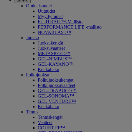
Urheilu
Ominaisuudet
Uutuudet
Myydyimmät
FUJITRAIL™-Mallisto
PERFORMANCE LIFE -mallisto
NOVABLAST™
Juoksu
Juoksukengät
Juoksuvaatteet
METASPEED™
GEL-NIMBUS™
GEL-KAYANO™
Kenkähaku
Polkujuoksu
Polkujuoksukengat
Polkujuoksuvaatteet
GEL-TRABUCO™
GEL-SONOMA™
GEL-VENTURE™
Kenkähaku
Tennis
Tenniskengät
Vaatteet
COURT FF™