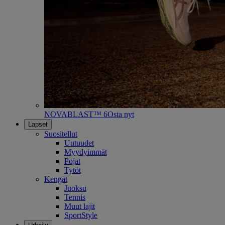
NOVABLAST™ 6
Osta nyt
Lapset
Suositellut
Uutuudet
Myydyimmät
Pojat
Tytöt
Kengät
Juoksu
Tennis
Muut lajit
SportStyle