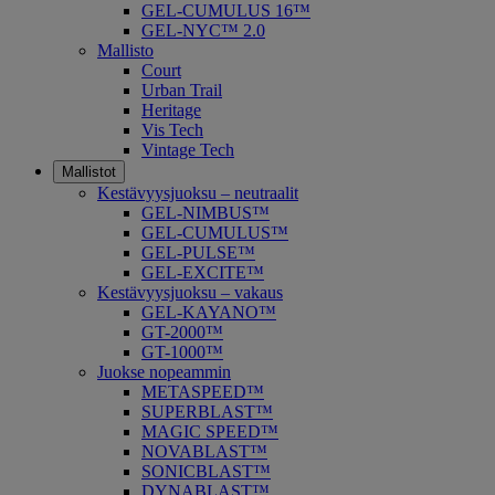
GEL-CUMULUS 16™
GEL-NYC™ 2.0
Mallisto
Court
Urban Trail
Heritage
Vis Tech
Vintage Tech
Mallistot
Kestävyysjuoksu – neutraalit
GEL-NIMBUS™
GEL-CUMULUS™
GEL-PULSE™
GEL-EXCITE™
Kestävyysjuoksu – vakaus
GEL-KAYANO™
GT-2000™
GT-1000™
Juokse nopeammin
METASPEED™
SUPERBLAST™
MAGIC SPEED™
NOVABLAST™
SONICBLAST™
DYNABLAST™