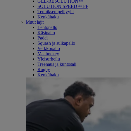
GEL-RESOLUTION™
SOLUTION SPEED™ FF
Tenniksen pelityylit
Kenkähaku
Muut lajit
Lentopallo
Käsipallo
Padel
Squash ja sulkapallo
Verkkopallo
Maahockey
Yleisurheilu
Treenaus ja kuntosali
Rugby
Kenkähaku