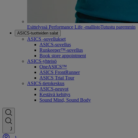
Esittelyssä Performance Life -mallisto
Tutustu paremmin
ASICS-tuotteiden salat
ASICS -sovellukset
ASICS-sovellus
Runkeeper™-sovellus
Book store appointment
ASICS-yhteisö
OneASICS™
ASICS FrontRunner
ASICS Trial Tour
ASICS-tietokeskus
ASICS-neuvot
Kestävä kehitys
Sound Mind, Sound Body