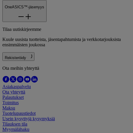
OneASICS™-jäsenyys
Tilaa uutiskirjeemme
Kuule uusista tuotteista, jäsentapahtumista ja verkkotarjouksista
ensimmäisten joukossa
Rekisteröidy
Ota meihin yhteyttä
Asiakaspalvelu
Ota yhteyttä
Palautukset
Toimitus
Maksu
Tuotelupaustiedot
Usein kysyttyjä kysymyksiä
Tilauksen tila
Myymälähaku