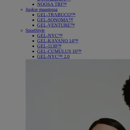
NOOSA TRI™
Juokse maastossa
GEL-TRABUCO™
GEL-SONOMA™
GEL-VENTURE™
SportStyle
GEL-NYC™
GEL-KAYANO 14™
GEL-1130™
GEL-CUMULUS 16™
GEL-NYC™ 2.0