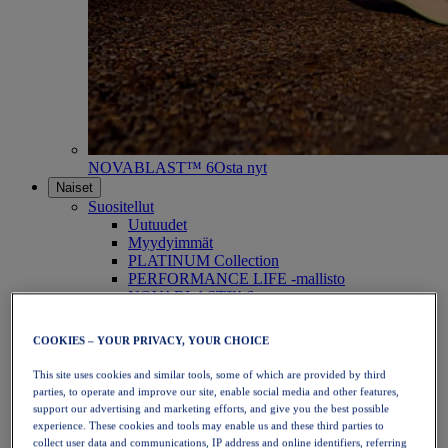
NOVABLAST™ 6
Osta nyt
Naiset
Suositellut
Uutuudet
Myydyimmät
PLATINUM Collection
PERFORMANCE LIFE -mallisto
NOVABLAST™ 6
Kengät
Juoksu
COOKIES – YOUR PRIVACY, YOUR CHOICE
Polkujuoksu
Tennis
This site uses cookies and similar tools, some of which are provided by third
Lentopallo
parties, to operate and improve our site, enable social media and other features,
Käsipallo
support our advertising and marketing efforts, and give you the best possible
Padel
experience. These cookies and tools may enable us and these third parties to
Verkkopallo
collect user data and communications, IP address and online identifiers, referring