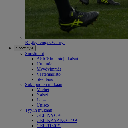
Rugbykengät
Osta nyt
SportStyle
Suositellut
ASICSin tuotejulkaisut
Uutuudet
Myydyimmät
Vaatemallisto
Skeittaus
Sukupuolen mukaan
Miehet
Naiset
Lapset
Unisex
Tyylin mukaan
GEL-NYC™
GEL-KAYANO 14™
GEL-1130™