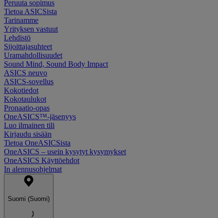
Peruuta sopimus
Tietoa ASICSista
Tarinamme
Yrityksen vastuut
Lehdistö
Sijoittajasuhteet
Uramahdollisuudet
Sound Mind, Sound Body Impact
ASICS neuvo
ASICS-sovellus
Kokotiedot
Kokotaulukot
Pronaatio-opas
OneASICS™-jäsenyys
Luo ilmainen tili
Kirjaudu sisään
Tietoa OneASICSista
OneASICS – usein kysytyt kysymykset
OneASICS Käyttöehdot
In alennusohjelmat
Suomi (Suomi)