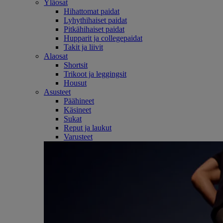
Yläosat
Hihattomat paidat
Lyhythihaiset paidat
Pitkähihaiset paidat
Hupparit ja collegepaidat
Takit ja liivit
Alaosat
Shortsit
Trikoot ja leggingsit
Housut
Asusteet
Päähineet
Käsineet
Sukat
Reput ja laukut
Varusteet