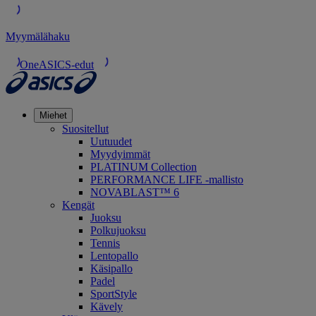
Myymälähaku
OneASICS-edut
Miehet
Suositellut
Uutuudet
Myydyimmät
PLATINUM Collection
PERFORMANCE LIFE -mallisto
NOVABLAST™ 6
Kengät
Juoksu
Polkujuoksu
Tennis
Lentopallo
Käsipallo
Padel
SportStyle
Kävely