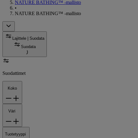
NATURE BATHING™ -mallisto
•
NATURE BATHING™ -mallisto
Lajittele | Suodata
Suodata
Suodattimet
Koko
Väri
Tuotetyyppi