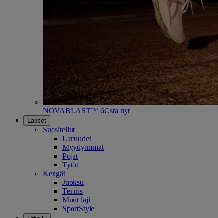
NOVABLAST™ 6
Osta nyt
Lapset
Suositellut
Uutuudet
Myydyimmät
Pojat
Tytöt
Kengät
Juoksu
Tennis
Muut lajit
SportStyle