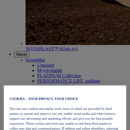
NOVABLAST™ 6
Osta nyt
Naiset
Suositellut
Uutuudet
Myydyimmät
PLATINUM Collection
PERFORMANCE LIFE -mallisto
NOVABLAST™ 6
Kengät
Juoksu
COOKIES – YOUR PRIVACY, YOUR CHOICE
Polkujuoksu
Tennis
This site uses cookies and similar tools, some of which are provided by third
Lentopallo
parties, to operate and improve our site, enable social media and other features,
Käsipallo
support our advertising and marketing efforts, and give you the best possible
Padel
experience. These cookies and tools may enable us and these third parties to
Verkkopallo
collect user data and communications, IP address and online identifiers, referring