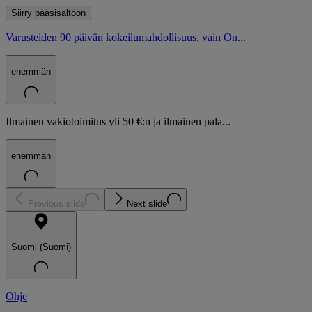
Siirry pääsisältöön
Varusteiden 90 päivän kokeilumahdollisuus, vain On...
enemmän
Ilmainen vakiotoimitus yli 50 €:n ja ilmainen pala...
enemmän
Previous slide
Next slide
Suomi (Suomi)
Ohje