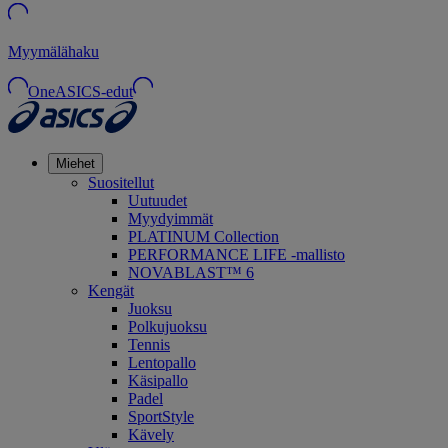
Myymälähaku
OneASICS-edut
Miehet
Suositellut
Uutuudet
Myydyimmät
PLATINUM Collection
PERFORMANCE LIFE -mallisto
NOVABLAST™ 6
Kengät
Juoksu
Polkujuoksu
Tennis
Lentopallo
Käsipallo
Padel
SportStyle
Kävely