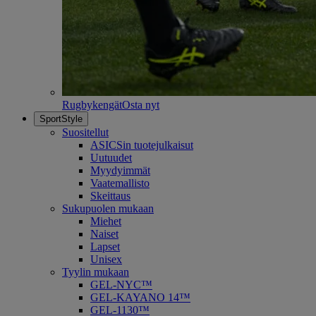
Rugbykengät
Osta nyt
SportStyle
Suositellut
ASICSin tuotejulkaisut
Uutuudet
Myydyimmät
Vaatemallisto
Skeittaus
Sukupuolen mukaan
Miehet
Naiset
Lapset
Unisex
Tyylin mukaan
GEL-NYC™
GEL-KAYANO 14™
GEL-1130™