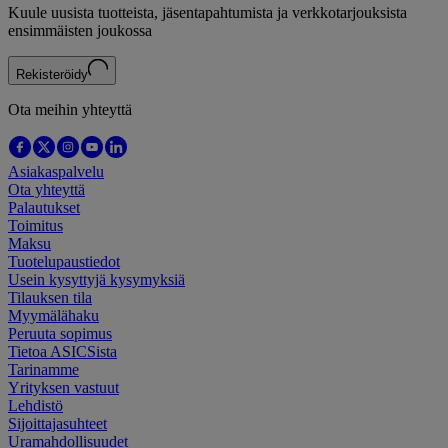
Kuule uusista tuotteista, jäsentapahtumista ja verkkotarjouksista
ensimmäisten joukossa
Rekisteröidy
Ota meihin yhteyttä
Asiakaspalvelu
Ota yhteyttä
Palautukset
Toimitus
Maksu
Tuotelupaustiedot
Usein kysyttyjä kysymyksiä
Tilauksen tila
Myymälähaku
Peruuta sopimus
Tietoa ASICSista
Tarinamme
Yrityksen vastuut
Lehdistö
Sijoittajasuhteet
Uramahdollisuudet