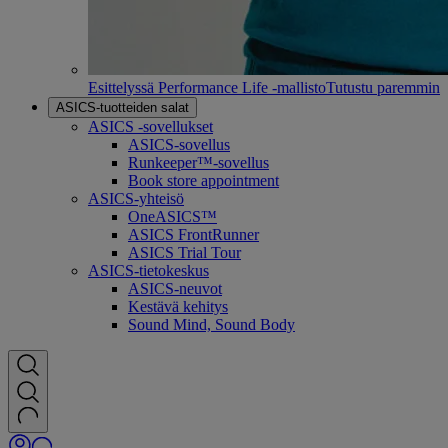
Esittelyssä Performance Life -mallisto
Tutustu paremmin
ASICS-tuotteiden salat
ASICS -sovellukset
ASICS-sovellus
Runkeeper™-sovellus
Book store appointment
ASICS-yhteisö
OneASICS™
ASICS FrontRunner
ASICS Trial Tour
ASICS-tietokeskus
ASICS-neuvot
Kestävä kehitys
Sound Mind, Sound Body