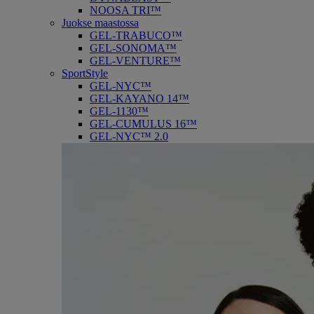
NOOSA TRI™
Juokse maastossa
GEL-TRABUCO™
GEL-SONOMA™
GEL-VENTURE™
SportStyle
GEL-NYC™
GEL-KAYANO 14™
GEL-1130™
GEL-CUMULUS 16™
GEL-NYC™ 2.0