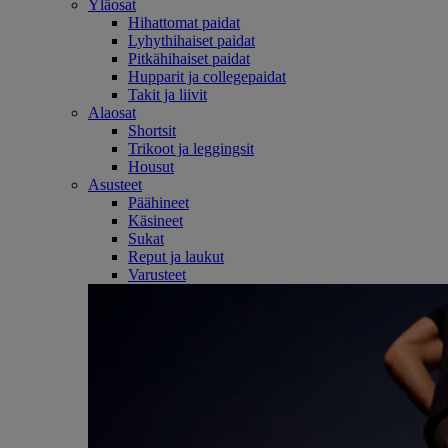
Yläosat
Hihattomat paidat
Lyhythihaiset paidat
Pitkähihaiset paidat
Hupparit ja collegepaidat
Takit ja liivit
Alaosat
Shortsit
Trikoot ja leggingsit
Housut
Asusteet
Päähineet
Käsineet
Sukat
Reput ja laukut
Varusteet