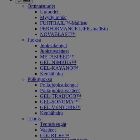
Urheilu
Ominaisuudet
Uutuudet
Myydyimmät
FUJITRAIL™-Mallisto
PERFORMANCE LIFE -mallisto
NOVABLAST™
Juoksu
Juoksukengät
Juoksuvaatteet
METASPEED™
GEL-NIMBUS™
GEL-KAYANO™
Kenkähaku
Polkujuoksu
Polkujuoksukengat
Polkujuoksuvaatteet
GEL-TRABUCO™
GEL-SONOMA™
GEL-VENTURE™
Kenkähaku
Tennis
Tenniskengät
Vaatteet
COURT FF™