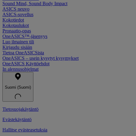
Sound Mind, Sound Body Impact
ASICS neuvo
ASICS-sovellus
Kokotiedot
Kokotaulukot
Pronaatio-opas
OneASICS™-jäsenyys
Luo ilmainen tili
Kirjaudu sisään
Tietoa OneASICSista
OneASICS – usein kysytyt kysymykset
OneASICS Käyttöehdot
In alennusohjelmat
Suomi (Suomi)
Tietosuojakäytäntö
Evästekäytäntö
Hallitse evästeasetuksia