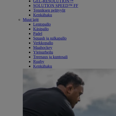
GEL-RESOLUTION™
SOLUTION SPEED™ FF
Tenniksen pelityylit
Kenkähaku
Muut lajit
Lentopallo
Käsipallo
Padel
Squash ja sulkapallo
Verkkopallo
Maahockey
Yleisurheilu
Treenaus ja kuntosali
Rugby
Kenkähaku