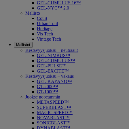
GEL-CUMULUS 16™
GEL-NYC™ 2.0
Mallisto
Court
Urban Trail
Heritage
Vis Tech
Vintage Tech
Mallistot
Kestävyysjuoksu – neutraalit
GEL-NIMBUS™
GEL-CUMULUS™
GEL-PULSE™
GEL-EXCITE™
Kestävyysjuoksu – vakaus
GEL-KAYANO™
GT-2000™
GT-1000™
Juokse nopeammin
METASPEED™
SUPERBLAST™
MAGIC SPEED™
NOVABLAST™
SONICBLAST™
DYNABLAST™