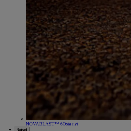
NOVABLAST™ 6
Osta nyt
Naiset