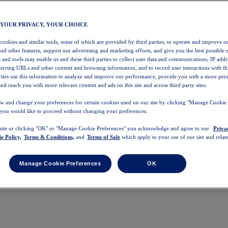
 YOUR PRIVACY, YOUR CHOICE
 cookies and similar tools, some of which are provided by third parties, to operate and improve ou
and other features, support our advertising and marketing efforts, and give you the best possible 
 and tools may enable us and these third parties to collect user data and communications, IP addr
eferring URLs and other content and browsing information, and to record user interactions with thi
arties use this information to analyze and improve our performance, provide you with a more per
nd reach you with more relevant content and ads on this site and across third party sites.
w and change your preferences for certain cookies used on our site by clicking "Manage Cookie 
 you would like to proceed without changing your preferences.
 site or clicking "OK" or "Manage Cookie Preferences" you acknowledge and agree to our
Priva
e Policy,
Terms & Conditions,
and
Terms of Sale
which apply to your use of our site and relate
Manage Cookie Preferences
OK