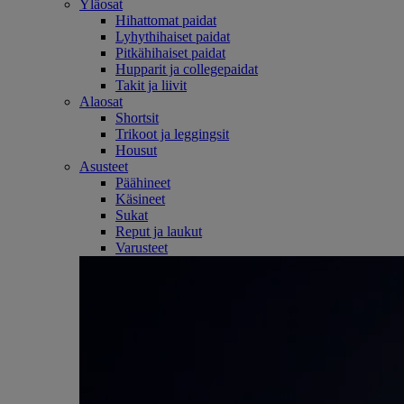
Yläosat
Hihattomat paidat
Lyhythihaiset paidat
Pitkähihaiset paidat
Hupparit ja collegepaidat
Takit ja liivit
Alaosat
Shortsit
Trikoot ja leggingsit
Housut
Asusteet
Päähineet
Käsineet
Sukat
Reput ja laukut
Varusteet