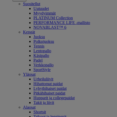
Suositellut
Uutuudet
Myydyimmät
PLATINUM Collection
PERFORMANCE LIFE -mallisto
NOVABLAST™ 6
Kengät
Juoksu
Polkujuoksu
Tennis
Lentopallo
Käsipallo
Padel
Verkkopallo
SportStyle
Yläosat
Urheiluliivit
Hihattomat paidat
Lyhythihaiset paidat
Pitkähihaiset paidat
Hupparit ja collegepaidat
Takit ja liivit
Alaosat
Shortsit
Trikoot ja leggingsit