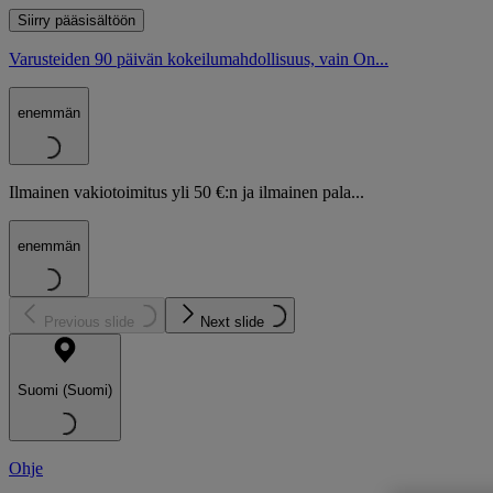
Siirry pääsisältöön
Varusteiden 90 päivän kokeilumahdollisuus, vain On...
enemmän
Ilmainen vakiotoimitus yli 50 €:n ja ilmainen pala...
enemmän
Previous slide
Next slide
Suomi (Suomi)
Ohje