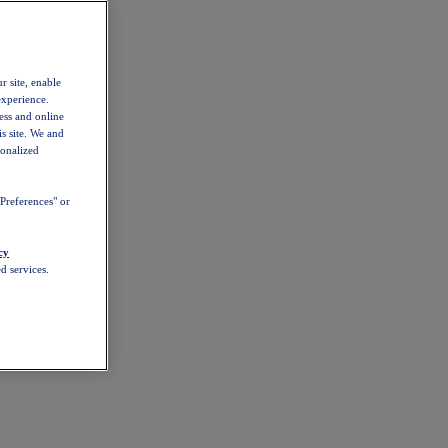
r site, enable
experience.
ess and online
s site. We and
sonalized
Preferences" or
cy
d services.