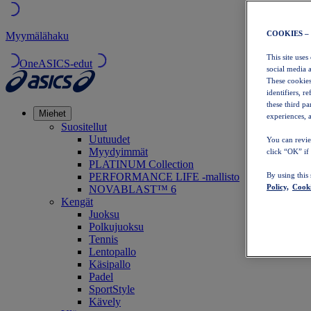
COOKIES –
Myymälähaku
This site uses
OneASICS-edut
social media 
These cookies
identifiers, r
these third p
Miehet
experiences, a
Suositellut
Uutuudet
You can revie
Myydyimmät
click “OK” if
PLATINUM Collection
PERFORMANCE LIFE -mallisto
By using this
Policy,
Cooki
NOVABLAST™ 6
Kengät
Juoksu
Polkujuoksu
Tennis
Lentopallo
Käsipallo
Padel
SportStyle
Kävely