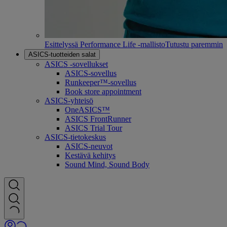
Esittelyssä Performance Life -mallisto
Tutustu paremmin
ASICS-tuotteiden salat
ASICS -sovellukset
ASICS-sovellus
Runkeeper™-sovellus
Book store appointment
ASICS-yhteisö
OneASICS™
ASICS FrontRunner
ASICS Trial Tour
ASICS-tietokeskus
ASICS-neuvot
Kestävä kehitys
Sound Mind, Sound Body