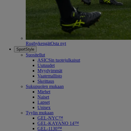
Rugbykengät
Osta nyt
SportStyle
Suositellut
ASICSin tuotejulkaisut
Uutuudet
Myydyimmät
Vaatemallisto
Skeittaus
Sukupuolen mukaan
Miehet
Naiset
Lapset
Unisex
Tyylin mukaan
GEL-NYC™
GEL-KAYANO 14™
GEL-1130™