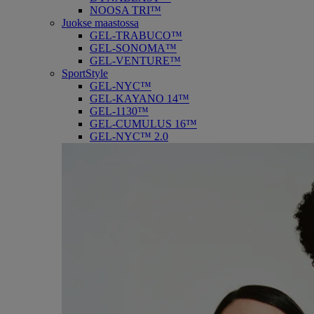
NOOSA TRI™
Juokse maastossa
GEL-TRABUCO™
GEL-SONOMA™
GEL-VENTURE™
SportStyle
GEL-NYC™
GEL-KAYANO 14™
GEL-1130™
GEL-CUMULUS 16™
GEL-NYC™ 2.0