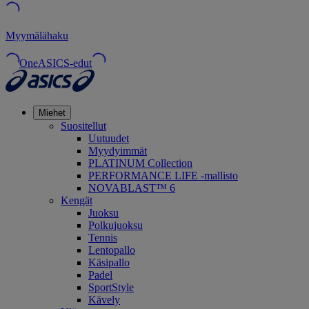
Myymälähaku
OneASICS-edut
Miehet
Suositellut
Uutuudet
Myydyimmät
PLATINUM Collection
PERFORMANCE LIFE -mallisto
NOVABLAST™ 6
Kengät
Juoksu
Polkujuoksu
Tennis
Lentopallo
Käsipallo
Padel
SportStyle
Kävely