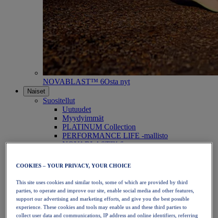
NOVABLAST™ 6
Osta nyt
Naiset
Suositellut
Uutuudet
Myydyimmät
PLATINUM Collection
PERFORMANCE LIFE -mallisto
NOVABLAST™ 6
Kengät
Juoksu
COOKIES – YOUR PRIVACY, YOUR CHOICE
Polkujuoksu
Tennis
This site uses cookies and similar tools, some of which are provided by third
Lentopallo
parties, to operate and improve our site, enable social media and other features,
Käsipallo
support our advertising and marketing efforts, and give you the best possible
Padel
experience. These cookies and tools may enable us and these third parties to
Verkkopallo
collect user data and communications, IP address and online identifiers, referring