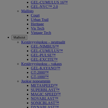
GEL-CUMULUS 16™
GEL-NYC™ 2.0
Mallisto
Court
Urban Trail
Heritage
Vis Tech
Vintage Tech
Mallistot
Kestävyysjuoksu – neutraalit
GEL-NIMBUS™
GEL-CUMULUS™
GEL-PULSE™
GEL-EXCITE™
Kestävyysjuoksu – vakaus
GEL-KAYANO™
GT-2000™
GT-1000™
Juokse nopeammin
METASPEED™
SUPERBLAST™
MAGIC SPEED™
NOVABLAST™
SONICBLAST™
DYNABLAST™