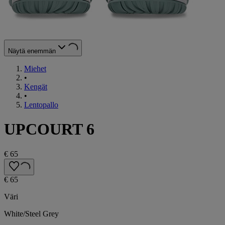
Näytä enemmän
Miehet
•
Kengät
•
Lentopallo
UPCOURT 6
€ 65
€ 65
Väri
White/Steel Grey