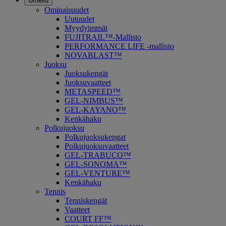
Urheilu
Ominaisuudet
Uutuudet
Myydyimmät
FUJITRAIL™-Mallisto
PERFORMANCE LIFE -mallisto
NOVABLAST™
Juoksu
Juoksukengät
Juoksuvaatteet
METASPEED™
GEL-NIMBUS™
GEL-KAYANO™
Kenkähaku
Polkujuoksu
Polkujuoksukengat
Polkujuoksuvaatteet
GEL-TRABUCO™
GEL-SONOMA™
GEL-VENTURE™
Kenkähaku
Tennis
Tenniskengät
Vaatteet
COURT FF™