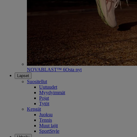
NOVABLAST™ 6
Osta nyt
Lapset
Suositellut
Uutuudet
Myydyimmät
Pojat
Tytöt
Kengät
Juoksu
Tennis
Muut lajit
SportStyle