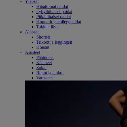
Yläosat
Hihattomat paidat
Lyhythihaiset paidat
Pitkähihaiset paidat
Hupparit ja collegepaidat
Takit ja liivit
Alaosat
Shortsit
Trikoot ja leggingsit
Housut
Asusteet
Päähineet
Käsineet
Sukat
Reput ja laukut
Varusteet