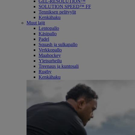
GEL-RESOLUTION™
SOLUTION SPEED™ FF
Tenniksen pelityylit
Kenkähaku
Muut lajit
Lentopallo
Käsipallo
Padel
Squash ja sulkapallo
Verkkopallo
Maahockey
Yleisurheilu
Treenaus ja kuntosali
Rugby
Kenkähaku