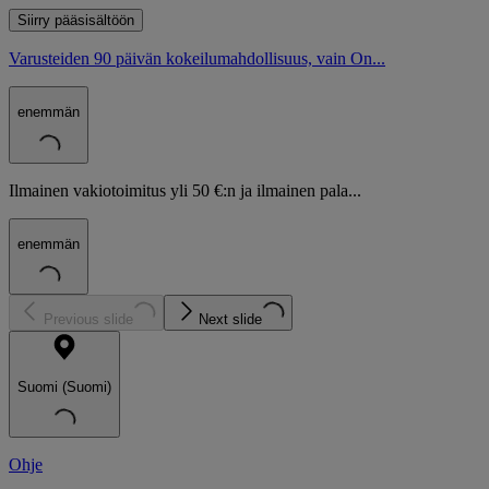
Siirry pääsisältöön
Varusteiden 90 päivän kokeilumahdollisuus, vain On...
enemmän
Ilmainen vakiotoimitus yli 50 €:n ja ilmainen pala...
enemmän
Previous slide
Next slide
Suomi (Suomi)
Ohje