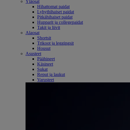
Yläosat
Hihattomat paidat
Lyhythihaiset paidat
Pitkähihaiset paidat
Hupparit ja collegepaidat
Takit ja liivit
Alaosat
Shortsit
Trikoot ja leggingsit
Housut
Asusteet
Päähineet
Käsineet
Sukat
Reput ja laukut
Varusteet