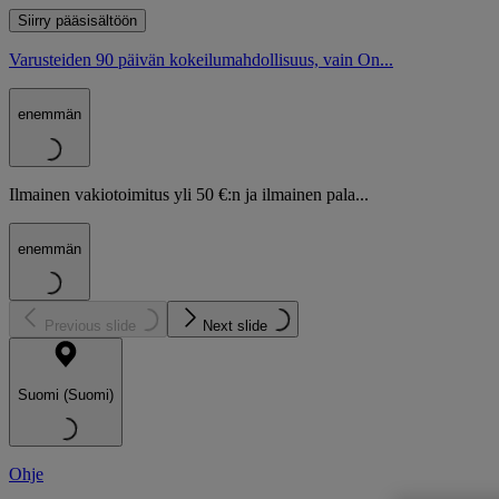
Siirry pääsisältöön
Varusteiden 90 päivän kokeilumahdollisuus, vain On...
enemmän
Ilmainen vakiotoimitus yli 50 €:n ja ilmainen pala...
enemmän
Previous slide
Next slide
Suomi (Suomi)
Ohje