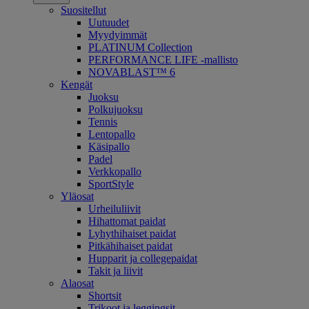
Suositellut
Uutuudet
Myydyimmät
PLATINUM Collection
PERFORMANCE LIFE -mallisto
NOVABLAST™ 6
Kengät
Juoksu
Polkujuoksu
Tennis
Lentopallo
Käsipallo
Padel
Verkkopallo
SportStyle
Yläosat
Urheiluliivit
Hihattomat paidat
Lyhythihaiset paidat
Pitkähihaiset paidat
Hupparit ja collegepaidat
Takit ja liivit
Alaosat
Shortsit
Trikoot ja leggingsit