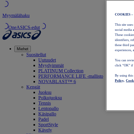
COOKIES –
Myymälähaku
This site uses
OneASICS-edut
social media 
These cookies
identifiers, r
these third p
Miehet
experiences, a
Suositellut
Uutuudet
You can revie
Myydyimmät
click “OK” if
PLATINUM Collection
PERFORMANCE LIFE -mallisto
By using this
Policy,
Cooki
NOVABLAST™ 6
Kengät
Juoksu
Polkujuoksu
Tennis
Lentopallo
Käsipallo
Padel
SportStyle
Kävely