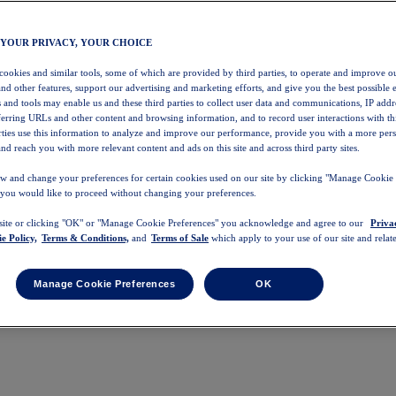
 YOUR PRIVACY, YOUR CHOICE
 cookies and similar tools, some of which are provided by third parties, to operate and improve ou
and other features, support our advertising and marketing efforts, and give you the best possible 
 and tools may enable us and these third parties to collect user data and communications, IP addr
eferring URLs and other content and browsing information, and to record user interactions with thi
arties use this information to analyze and improve our performance, provide you with a more per
nd reach you with more relevant content and ads on this site and across third party sites.
w and change your preferences for certain cookies used on our site by clicking "Manage Cookie 
 you would like to proceed without changing your preferences.
 site or clicking "OK" or "Manage Cookie Preferences" you acknowledge and agree to our
Priva
e Policy,
Terms & Conditions,
and
Terms of Sale
which apply to your use of our site and relate
Manage Cookie Preferences
OK