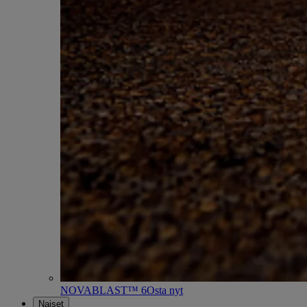
NOVABLAST™ 6
Osta nyt
Naiset