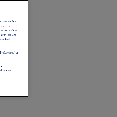
r site, enable
experience.
ess and online
s site. We and
sonalized
Preferences" or
cy
d services.