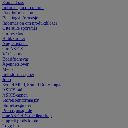
Kontakt oss
Informasjon om returer
Fraktinformasjon
Betalingsinformasjon
Informasjon om produktklager
Ofte stilte spørsmål
Ordrestatus
Butikkfinner
Angre avtalen
Om ASICS
Vår historie
Bedriftsansvar
Åpenhetsloven
Media
Investorrelasjoner
Jobb
Sound Mind, Sound Body Impact
ASICS råd
ASICS-appen
Størrelseinformasjon
Størrelsesguider
Pronasjonsguide
OneASICS™-medlemskap
Opprett gratis konto
Logg inn