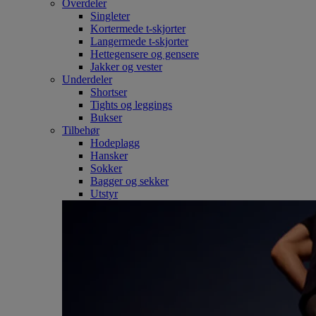
Overdeler
Singleter
Kortermede t-skjorter
Langermede t-skjorter
Hettegensere og gensere
Jakker og vester
Underdeler
Shortser
Tights og leggings
Bukser
Tilbehør
Hodeplagg
Hansker
Sokker
Bagger og sekker
Utstyr