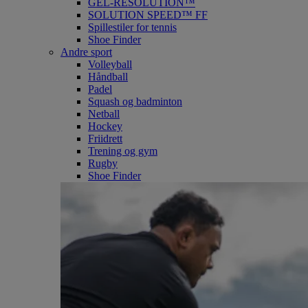
GEL-RESOLUTION™
SOLUTION SPEED™ FF
Spillestiler for tennis
Shoe Finder
Andre sport
Volleyball
Håndball
Padel
Squash og badminton
Netball
Hockey
Friidrett
Trening og gym
Rugby
Shoe Finder