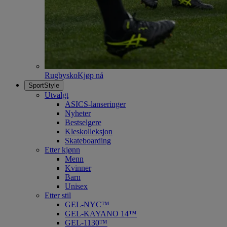
Rugbysko
Kjøp nå
SportStyle
Utvalgt
ASICS-lanseringer
Nyheter
Bestselgere
Kleskolleksjon
Skateboarding
Etter kjønn
Menn
Kvinner
Barn
Unisex
Etter stil
GEL-NYC™
GEL-KAYANO 14™
GEL-1130™