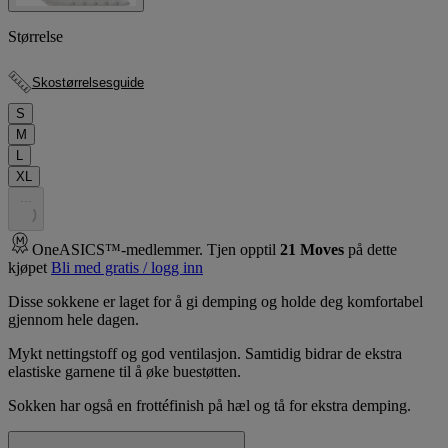
Størrelse
Skostørrelsesguide
S
M
L
XL
.
.
.
OneASICS™-medlemmer. Tjen opptil
21
Moves
på dette
kjøpet
Bli med gratis / logg inn
Disse sokkene er laget for å gi demping og holde deg komfortabel
gjennom hele dagen.
Mykt nettingstoff og god ventilasjon. Samtidig bidrar de ekstra
elastiske garnene til å øke buestøtten.
Sokken har også en frottéfinish på hæl og tå for ekstra demping.