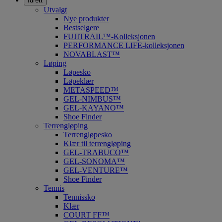
Idrett
Utvalgt
Nye produkter
Bestselgere
FUJITRAIL™-Kolleksjonen
PERFORMANCE LIFE-kolleksjonen
NOVABLAST™
Løping
Løpesko
Løpeklær
METASPEED™
GEL-NIMBUS™
GEL-KAYANO™
Shoe Finder
Terrengløping
Terrengløpesko
Klær til terrengløping
GEL-TRABUCO™
GEL-SONOMA™
GEL-VENTURE™
Shoe Finder
Tennis
Tennissko
Klær
COURT FF™