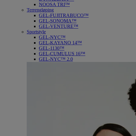
NOOSA TRI™
Terrengløping
GEL-FUJITRABUCO™
GEL-SONOMA™
GEL-VENTURE™
Sportstyle
GEL-NYC™
GEL-KAYANO 14™
GEL-1130™
GEL-CUMULUS 16™
GEL-NYC™ 2.0