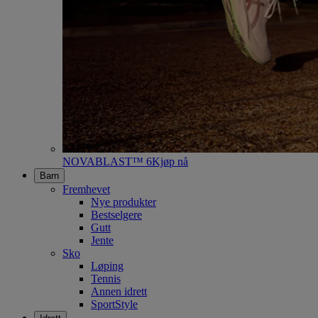
NOVABLAST™ 6
Kjøp nå
Barn
Fremhevet
Nye produkter
Bestselgere
Gutt
Jente
Sko
Løping
Tennis
Annen idrett
SportStyle