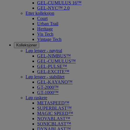
GEL-CUMULUS 16™
GEL-NYC™ 2.0
Etter kolleksjon
Court
Urban Trail
Heritage
Vis Tech
Vintage Tech
Kolleksjoner
Løp lenger - nøytral
GEL-NIMBUS™
GEL-CUMULUS™
GEL-PULSE™
GEL-EXCITE™
Løp lenger - stabilitet
GEL-KAYANO™
GT-2000™
GT-1000™
Løp raskere
METASPEED™
SUPERBLAST™
MAGIC SPEED™
NOVABLAST™
SONICBLAST™
DYNABLAST™