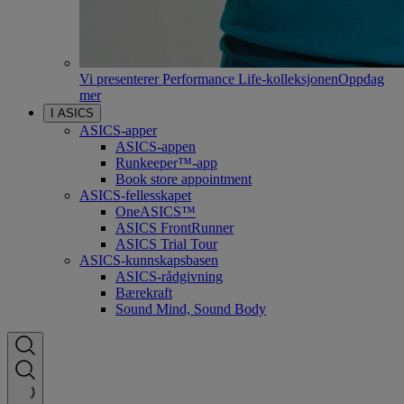
Vi presenterer Performance Life-kolleksjonen
Oppdag
mer
I ASICS
ASICS-apper
ASICS-appen
Runkeeper™-app
Book store appointment
ASICS-fellesskapet
OneASICS™
ASICS FrontRunner
ASICS Trial Tour
ASICS-kunnskapsbasen
ASICS-rådgivning
Bærekraft
Sound Mind, Sound Body