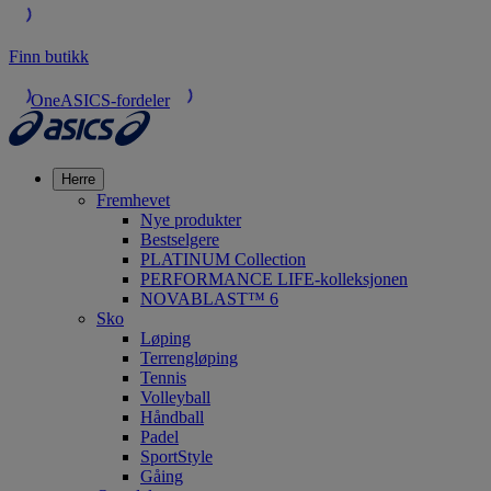
Finn butikk
OneASICS-fordeler
Herre
Fremhevet
Nye produkter
Bestselgere
PLATINUM Collection
PERFORMANCE LIFE-kolleksjonen
NOVABLAST™ 6
Sko
Løping
Terrengløping
Tennis
Volleyball
Håndball
Padel
SportStyle
Gåing