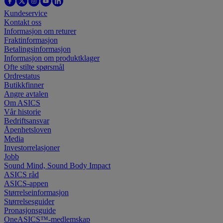
Kundeservice
Kontakt oss
Informasjon om returer
Fraktinformasjon
Betalingsinformasjon
Informasjon om produktklager
Ofte stilte spørsmål
Ordrestatus
Butikkfinner
Angre avtalen
Om ASICS
Vår historie
Bedriftsansvar
Åpenhetsloven
Media
Investorrelasjoner
Jobb
Sound Mind, Sound Body Impact
ASICS råd
ASICS-appen
Størrelseinformasjon
Størrelsesguider
Pronasjonsguide
OneASICS™-medlemskap