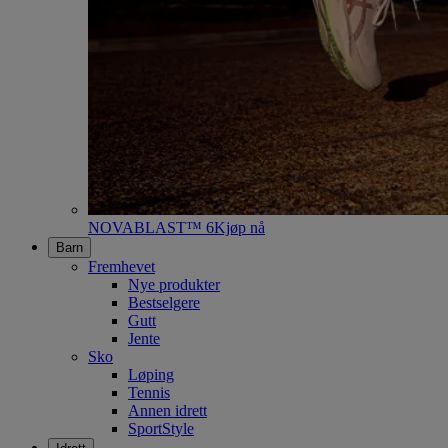
NOVABLAST™ 6
Kjøp nå
Barn
Fremhevet
Nye produkter
Bestselgere
Gutt
Jente
Sko
Løping
Tennis
Annen idrett
SportStyle