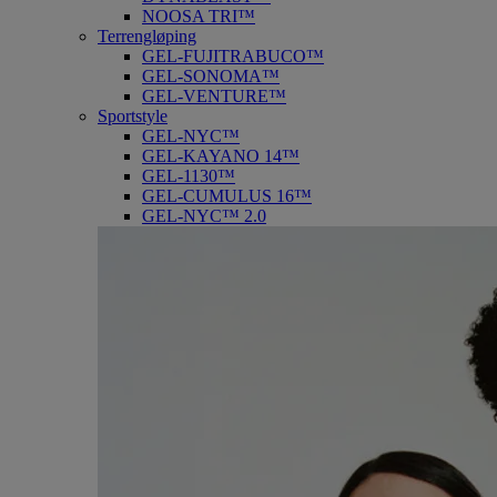
NOOSA TRI™
Terrengløping
GEL-FUJITRABUCO™
GEL-SONOMA™
GEL-VENTURE™
Sportstyle
GEL-NYC™
GEL-KAYANO 14™
GEL-1130™
GEL-CUMULUS 16™
GEL-NYC™ 2.0