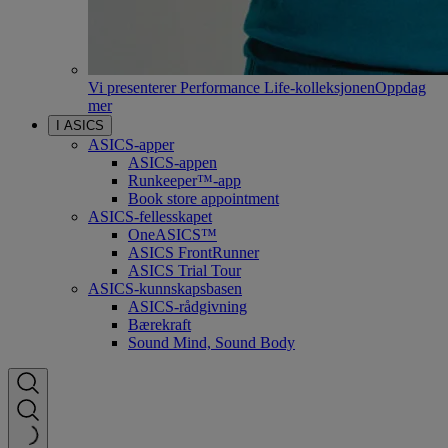
Vi presenterer Performance Life-kolleksjonen
Oppdag
mer
I ASICS
ASICS-apper
ASICS-appen
Runkeeper™-app
Book store appointment
ASICS-fellesskapet
OneASICS™
ASICS FrontRunner
ASICS Trial Tour
ASICS-kunnskapsbasen
ASICS-rådgivning
Bærekraft
Sound Mind, Sound Body