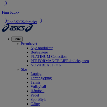
Finn butikk
OneASICS-fordeler
Herre
Fremhevet
Nye produkter
Bestselgere
PLATINUM Collection
PERFORMANCE LIFE-kolleksjonen
NOVABLAST™ 6
Sko
Løping
Terrengløping
Tennis
Volleyball
Håndball
Padel
SportStyle
Gåing