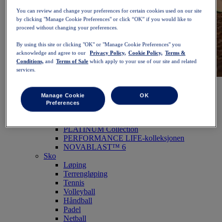
You can review and change your preferences for certain cookies used on our site
by clicking "Manage Cookie Preferences" or click “OK” if you would like to
proceed without changing your preferences.
By using this site or clicking "OK" or "Manage Cookie Preferences" you
acknowledge and agree to our
Privacy Policy,
Cookie Policy,
Terms &
Conditions,
and
Terms of Sale
which apply to your use of our site and related
services.
NOVABLAST™ 6
Kjøp nå
Dame
Manage Cookie
OK
Fremhevet
Preferences
Nye produkter
Bestselgere
PLATINUM Collection
PERFORMANCE LIFE-kolleksjonen
NOVABLAST™ 6
Sko
Løping
Terrengløping
Tennis
Volleyball
Håndball
Padel
Netball