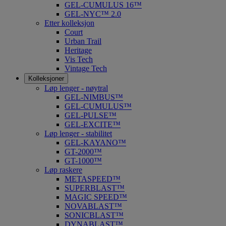
GEL-CUMULUS 16™
GEL-NYC™ 2.0
Etter kolleksjon
Court
Urban Trail
Heritage
Vis Tech
Vintage Tech
Kolleksjoner
Løp lenger - nøytral
GEL-NIMBUS™
GEL-CUMULUS™
GEL-PULSE™
GEL-EXCITE™
Løp lenger - stabilitet
GEL-KAYANO™
GT-2000™
GT-1000™
Løp raskere
METASPEED™
SUPERBLAST™
MAGIC SPEED™
NOVABLAST™
SONICBLAST™
DYNABLAST™