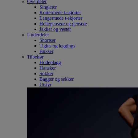
Overdeler
Singleter
Kortermede t-skjorter
Langermede t-skjorter
Hettegensere og gensere
Jakker og vester
Underdeler
Shortser
Tights og leggings
Bukser
Tilbehør
Hodeplagg
Hansker
Sokker
Bagger og sekker
Utstyr