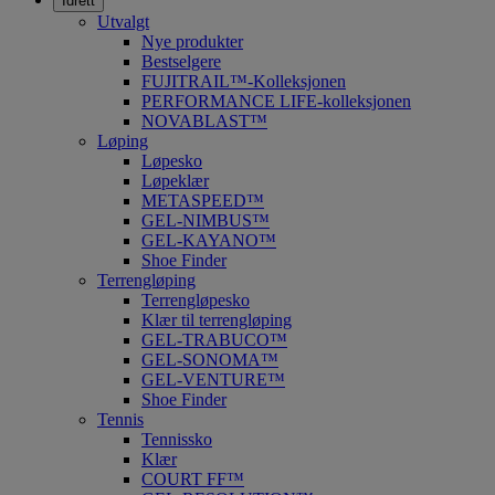
Idrett
Utvalgt
Nye produkter
Bestselgere
FUJITRAIL™-Kolleksjonen
PERFORMANCE LIFE-kolleksjonen
NOVABLAST™
Løping
Løpesko
Løpeklær
METASPEED™
GEL-NIMBUS™
GEL-KAYANO™
Shoe Finder
Terrengløping
Terrengløpesko
Klær til terrengløping
GEL-TRABUCO™
GEL-SONOMA™
GEL-VENTURE™
Shoe Finder
Tennis
Tennissko
Klær
COURT FF™