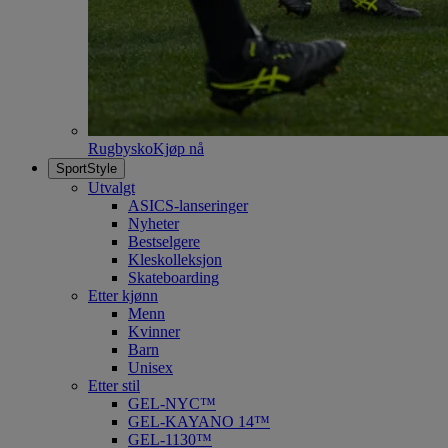
Rugbysko
Kjøp nå
SportStyle
Utvalgt
ASICS-lanseringer
Nyheter
Bestselgere
Kleskolleksjon
Skateboarding
Etter kjønn
Menn
Kvinner
Barn
Unisex
Etter stil
GEL-NYC™
GEL-KAYANO 14™
GEL-1130™