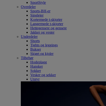
SportStyle
Overdeler
Sports-BH-er
Singleter
Kortermede t-skjorter
Langermede t-skjorter
Hettegensere og gensere
Jakker og vester
Underdeler
Shorts
Tights og leggings
Bukser
Skjørt og kjoler
Tilbehør
Hodeplagg
Hansker
Sokker
Vesker og sekker
Utstyr