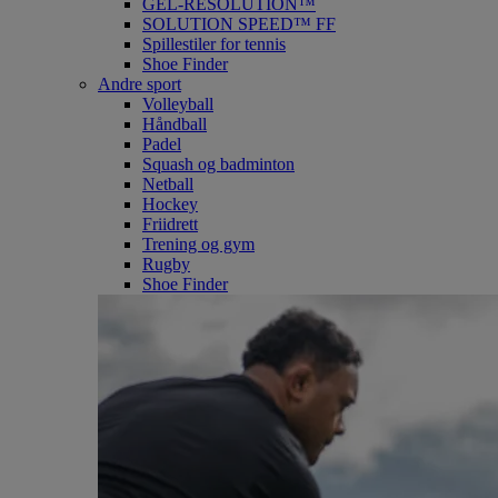
GEL-RESOLUTION™
SOLUTION SPEED™ FF
Spillestiler for tennis
Shoe Finder
Andre sport
Volleyball
Håndball
Padel
Squash og badminton
Netball
Hockey
Friidrett
Trening og gym
Rugby
Shoe Finder